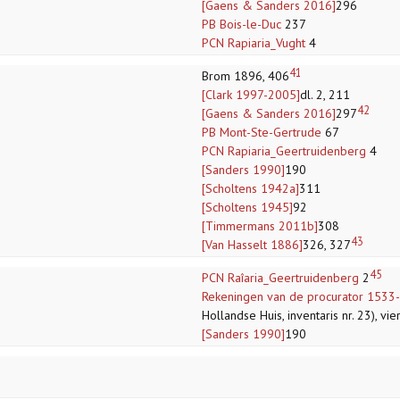
[Gaens & Sanders 2016]
296
PB Bois-le-Duc
237
PCN Rapiaria_Vught
4
41
Brom 1896, 406
[Clark 1997-2005]
dl. 2, 211
42
[Gaens & Sanders 2016]
297
PB Mont-Ste-Gertrude
67
PCN Rapiaria_Geertruidenberg
4
[Sanders 1990]
190
[Scholtens 1942a]
311
[Scholtens 1945]
92
[Timmermans 2011b]
308
43
[Van Hasselt 1886]
326, 327
45
PCN Raîaria_Geertruidenberg
2
Rekeningen van de procurator 1533
Hollandse Huis, inventaris nr. 23), vi
[Sanders 1990]
190