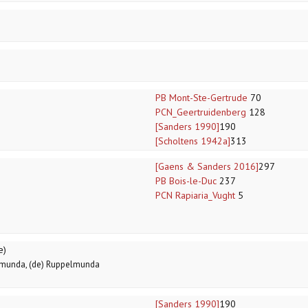
PB Mont-Ste-Gertrude
70
PCN_Geertruidenberg
128
[Sanders 1990]
190
[Scholtens 1942a]
313
[Gaens & Sanders 2016]
297
PB Bois-le-Duc
237
PCN Rapiaria_Vught
5
e)
lmunda, (de) Ruppelmunda
[Sanders 1990]
190