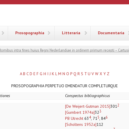
ANA
Prosopographia
Litteraria
Documentaria
 domibus intra fines huius Regni Nederlandiae in ordinem primum recepti – Cartus
A
B
C
D
E
F
G
H
I
J
K
L
M
N
O
P
Q
R
S
T
U
V
W
X
Y
Z
PROSOPOGRAPHIA PERPETUO EMENDATUR COMPLETURQUE
ationes
Conspectus bibliographicus
2
[De Weijert-Gutman 2015]
301
3
[Gumbert 1974a]
32
4
5
6
PB Utrecht
63
, 71
, 84
[Scholtens 1952a]
112