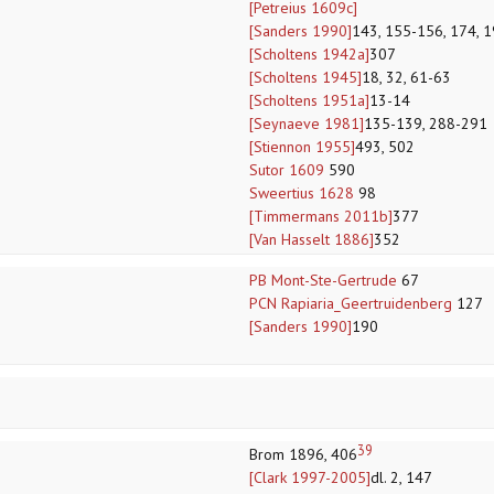
[Petreius 1609c]
[Sanders 1990]
143, 155-156, 174, 
[Scholtens 1942a]
307
[Scholtens 1945]
18, 32, 61-63
[Scholtens 1951a]
13-14
[Seynaeve 1981]
135-139, 288-291
[Stiennon 1955]
493, 502
Sutor 1609
590
Sweertius 1628
98
[Timmermans 2011b]
377
[Van Hasselt 1886]
352
PB Mont-Ste-Gertrude
67
PCN Rapiaria_Geertruidenberg
127
[Sanders 1990]
190
39
Brom 1896, 406
[Clark 1997-2005]
dl. 2, 147