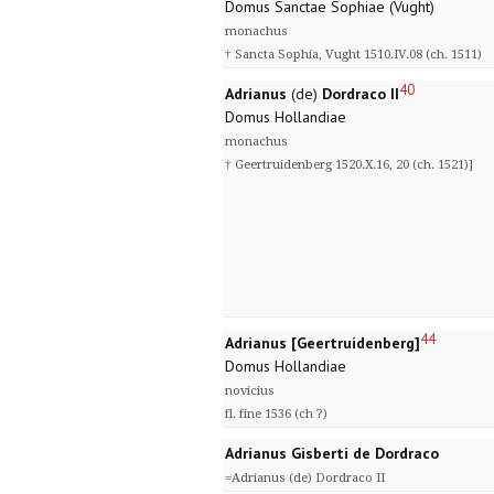
Domus Sanctae Sophiae (Vught)
monachus
† Sancta Sophia, Vught 1510.IV.08 (ch. 1511)
40
Adrianus
(de)
Dordraco II
Domus Hollandiae
monachus
† Geertruidenberg 1520.X.16, 20 (ch. 1521)]
44
Adrianus [Geertruidenberg]
Domus Hollandiae
novicius
fl. fine 1536 (ch ?)
Adrianus Gisberti de Dordraco
=Adrianus (de) Dordraco II