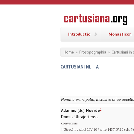
Overslaan en naar de inhoud gaan
CARTUSI
Geschiedenis
van de
kartuizerorde
in de
Nederlanden
Introductio
Monasticon
U bent hier
Home
»
Prosopographia
»
Cartusiani in
CARTUSIANI NL – A
Nomina principalia, inclusive aliae appell
1
Adamus
(de)
Noerde
Domus Ultrajectensis
conversus
† Utrecht ca.1430.IV.10 / ante 1437.IV.10 (ch. ?)