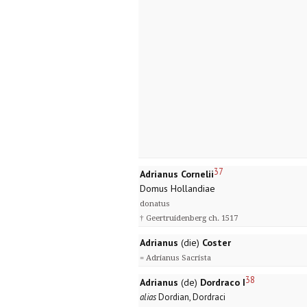
37
Adrianus Cornelii
Domus Hollandiae
donatus
† Geertruidenberg ch. 1517
Adrianus
(die)
Coster
= Adrianus Sacrista
38
Adrianus
(de)
Dordraco I
alias
Dordian, Dordraci