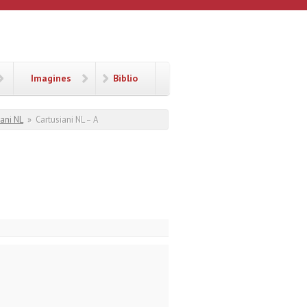
Imagines
Biblio
iani NL
»
Cartusiani NL – A