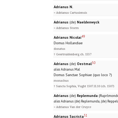
Adrianus N.
= Adrianus Cartusiensis
Adrianus
(de)
Naeldenwyck
= Adrianus Storm
49
Adrianus Nicolai
Domus Hollandiae
donatus
† Geertruidenberg ch. 1557
50
Adrianus
(de)
Oestmal
alias
Adrianus Mal
Domus Sanctae Sophiae (quo loco ?)
monachus
† Sancta Sophia, Vught 1507.II.10 (ch. 1507)
Adrianus
(de)
Replemunda
(Ruprlmond
alias
Adrianus (de) Replemunda, (de) Reppe
= Adrianus Van der Cruyce
51
Adrianus Sacrista