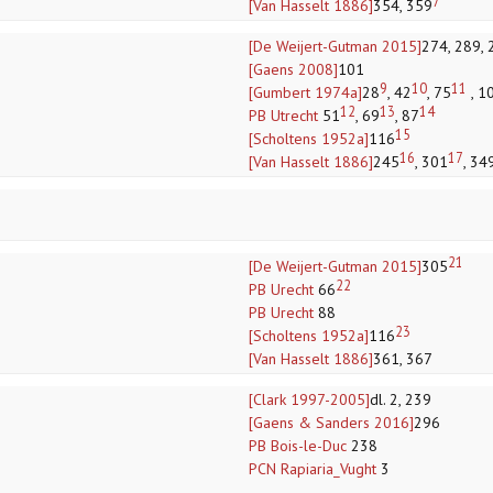
7
[Van Hasselt 1886]
354, 359
[De Weijert-Gutman 2015]
274, 289, 
[Gaens 2008]
101
9
10
11
[Gumbert 1974a]
28
, 42
, 75
, 1
12
13
14
PB Utrecht
51
, 69
, 87
15
[Scholtens 1952a]
116
16
17
[Van Hasselt 1886]
245
, 301
, 34
21
[De Weijert-Gutman 2015]
305
22
PB Urecht
66
PB Urecht
88
23
[Scholtens 1952a]
116
[Van Hasselt 1886]
361, 367
[Clark 1997-2005]
dl. 2, 239
[Gaens & Sanders 2016]
296
PB Bois-le-Duc
238
PCN Rapiaria_Vught
3