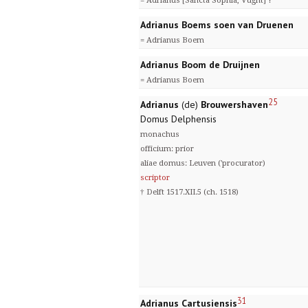
= Adrianus [Sancta Sophia, Vught] ?
Adrianus Boems soen van Druenen
= Adrianus Boem
Adrianus Boom de Druijnen
= Adrianus Boem
25
Adrianus
(de)
Brouwershaven
Domus Delphensis
monachus
officium: prior
aliae domus: Leuven ('procurator)
scriptor
† Delft 1517.XII.5 (ch. 1518)
31
Adrianus Cartusiensis