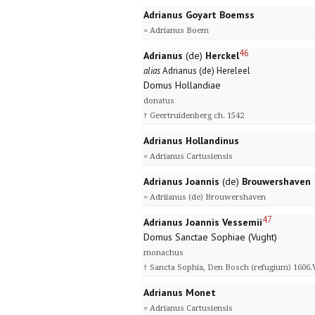
Adrianus Goyart Boemss
= Adrianus Boem
46
Adrianus
(de)
Herckel
alias
Adrianus (de) Hereleel
Domus Hollandiae
donatus
† Geertruidenberg ch. 1542
Adrianus Hollandinus
= Adrianus Cartusiensis
Adrianus Joannis
(de)
Brouwershaven
= Adriianus (de) Brouwershaven
47
Adrianus Joannis Vessemii
Domus Sanctae Sophiae (Vught)
monachus
† Sancta Sophia, Den Bosch (refugium) 1606.VI
Adrianus Monet
= Adrianus Cartusiensis