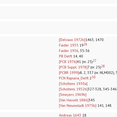
[Delvaux 1972b]
1463, 1470
26
Faider 1935
19
Faider 1936
, 35-36
PB Delft
14, 40
27
[PCB 1976]
41 (nr. 25)
28
[PCB Suppl. 1978]
7 (nr. 25)
[PCBR 1999]
dl. 2, 337 (nr. NLM002),
30
PCN Rapiaria_Delft
2
[Scholtens 1930a]
[Scholtens 1932b]
327-328, 345-346
[Smeyers 1969b]
[Van Hasselt 1886]
345
[Van Nieuwstadt 1975b]
141, 148
Andreas 1643
18