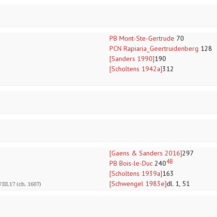
PB Mont-Ste-Gertrude
70
PCN Rapiaria_Geertruidenberg
128
[Sanders 1990]
190
[Scholtens 1942a]
312
[Gaens & Sanders 2016]
297
48
PB Bois-le-Duc
240
[Scholtens 1939a]
163
[Schwengel 1983e]
dl. 1, 51
II.17 (ch. 1607)