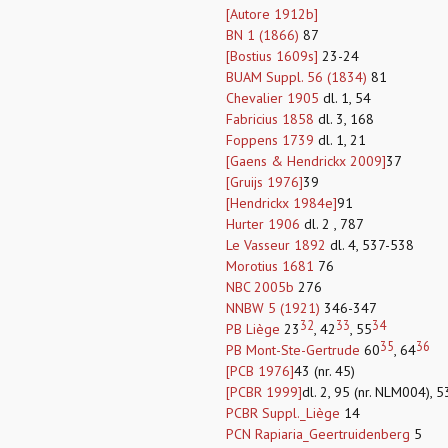
[Autore 1912b]
BN 1 (1866)
87
[Bostius 1609s]
23-24
BUAM Suppl. 56 (1834)
81
Chevalier 1905
dl. 1, 54
Fabricius 1858
dl. 3, 168
Foppens 1739
dl. 1, 21
[Gaens & Hendrickx 2009]
37
[Gruijs 1976]
39
[Hendrickx 1984e]
91
Hurter 1906
dl. 2 , 787
Le Vasseur 1892
dl. 4, 537-538
Morotius 1681
76
NBC 2005b
276
NNBW 5 (1921)
346-347
32
33
34
PB Liège
23
, 42
, 55
35
36
PB Mont-Ste-Gertrude
60
, 64
[PCB 1976]
43 (nr. 45)
[PCBR 1999]
dl. 2, 95 (nr. NLM004), 
PCBR Suppl._Liège
14
PCN Rapiaria_Geertruidenberg
5