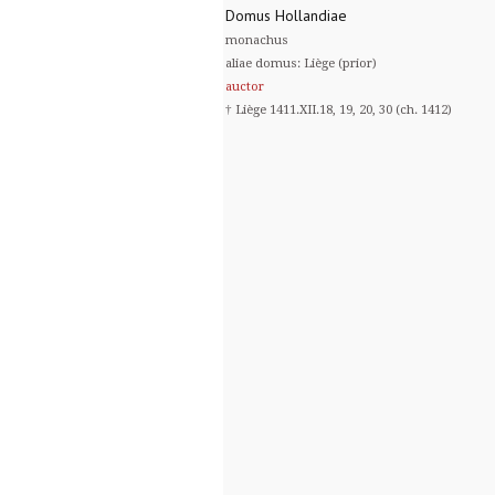
Domus Hollandiae
monachus
aliae domus: Liège (prior)
auctor
† Liège 1411.XII.18, 19, 20, 30 (ch. 1412)