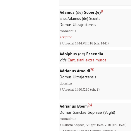
8
Adamus
(de)
Scoerl(e)
alias
Adamus (de) Scoirle
Domus Ultrajectensis
monachus
scriptor
† Utrecht 1444.VIII.16 (ch. 1445)
Adolphus
(de)
Essendia
vide
Cartusiani extra muros
20
Adrianus Arnoldi
Domus Ultrajectensis
donatus
† Utrecht 1460.X.10 (ch. ?)
24
Adrianus Boem
Domus Sanctae Sophiae (Vught)
monachus
† Sancta Sophia, Vught 1524.V.10 (ch. 1525)