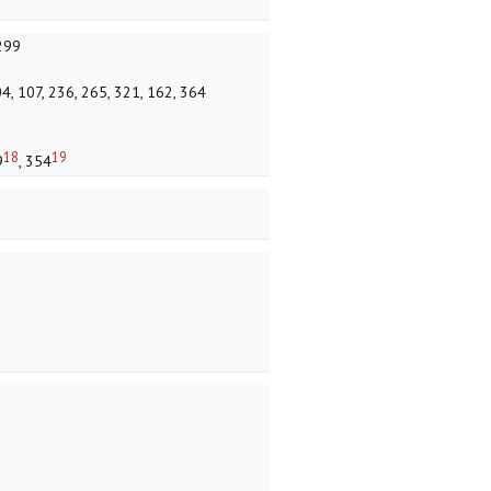
299
04, 107, 236, 265, 321, 162, 364
18
19
9
, 354