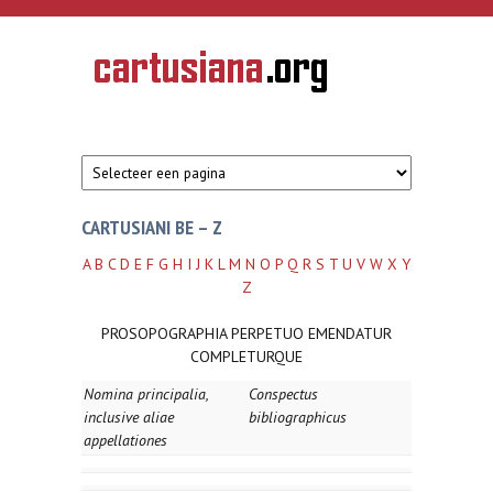
Overslaan en naar de inhoud gaan
CARTUSIANA
Geschiedenis
van de
kartuizerorde
in de
Nederlanden
CARTUSIANI BE – Z
A
B
C
D
E
F
G
H
I
J
K
L
M
N
O
P
Q
R
S
T
U
V
W
X
Y
Z
PROSOPOGRAPHIA PERPETUO EMENDATUR
COMPLETURQUE
Nomina principalia,
Conspectus
inclusive aliae
bibliographicus
appellationes