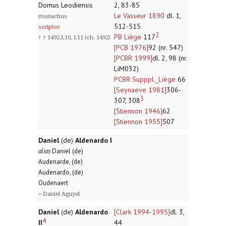
Domus Leodiensis
2, 83-85
Le Vasseur 1890
dl. 1,
monachus
512-515
scriptor
2
PB Liège
117
† † 1492.I.10, I.11 (ch. 1492)
[PCB 1976]
92 (nr. 547)
[PCBR 1999]
dl. 2, 98 (nr.
LiM032)
PCBR Supppl._Liège
66
[Seynaeve 1981]
306-
3
307, 308
[Stiennon 1946]
62
[Stiennon 1955]
507
Daniel
(de)
Aldenardo I
alias
Daniel (de)
Audenarde, (de)
Audenardo, (de)
Oudenaert
= Daniel Aguyel
Daniel
(de)
Aldenardo
[Clark 1994-1995]
dl. 3,
4
II
44