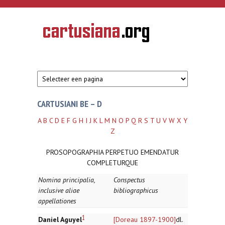
Overslaan en naar de inhoud gaan
CARTUSIANA
Geschiedenis
van de
kartuizerorde
in de
Nederlanden
CARTUSIANI BE – D
A
B
C
D
E
F
G
H
I
J
K
L
M
N
O
P
Q
R
S
T
U
V
W
X
Y
Z
PROSOPOGRAPHIA PERPETUO EMENDATUR
COMPLETURQUE
Nomina principalia,
Conspectus
inclusive aliae
bibliographicus
appellationes
1
Daniel Aguyel
[Doreau 1897-1900]
dl.