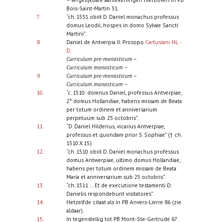
Bois-Saint-Martin 31.
7.
“ch. 1531 obiit D. Daniel monachus professus
domus Leodii, hospes in domo Sylvae Sancti
Martini”.
8.
Daniel de Antverpia II: Prosopo
Cartusiani NL -
D
.
Curriculum pre-monasticum
–
Curriculum monasticum
–
9.
Curriculum pre-monasticum
–
Curriculum monasticum
–
10.
“c. 1510: domnus Daniel, professus Antverpiae,
2° domus Hollandiae, habens missam de Beata
per totum ordinem et anniversarium
perpetuum sub 25 octobris”.
11.
“D. Daniel Hilderius, vicarius Antverpiae,
professus et quondam prior S. Sophiae” († ch.
1510.X.15).
12.
“ch. 1510 obiit D. Daniel monachus professus
domus Antwerpiae, ultimo domus Hollandiae,
habens per totum ordinem missam de Beata
Maria et anniversarium sub 25 octobris”.
13.
“ch. 1511 ... Et de executione testamenti D.
Danielis respondebunt visitatores”.
14.
Hetzelfde citaat als in PB Anvers-Lierre 86 (zie
aldaar).
15.
In tegenstellig tot PB Mont-Ste-Gertrude 67