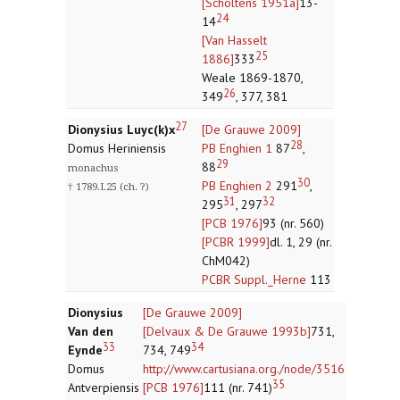
[Scholtens 1951a]
13-
24
14
[Van Hasselt
25
1886]
333
Weale 1869-1870,
26
349
, 377, 381
27
Dionysius Luyc(k)x
[De Grauwe 2009]
28
Domus Heriniensis
PB Enghien 1
87
,
29
88
monachus
30
PB Enghien 2
291
,
† 1789.I.25 (ch. ?)
31
32
295
, 297
[PCB 1976]
93 (nr. 560)
[PCBR 1999]
dl. 1, 29 (nr.
ChM042)
PCBR Suppl._Herne
113
Dionysius
[De Grauwe 2009]
Van den
[Delvaux & De Grauwe 1993b]
731,
33
34
Eynde
734, 749
Domus
http://www.cartusiana.org./node/3516
35
Antverpiensis
[PCB 1976]
111 (nr. 741)