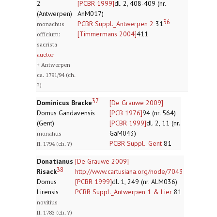
2
[PCBR 1999]
dl. 2, 408-409 (nr.
(Antwerpen)
AnM017)
36
PCBR Suppl._Antwerpen 2
31
monachus
[Timmermans 2004]
411
officium:
sacrista
auctor
† Antwerpen
ca. 1791/94 (ch.
?)
37
Dominicus Bracke
[De Grauwe 2009]
Domus Gandavensis
[PCB 1976]
94 (nr. 564)
(Gent)
[PCBR 1999]
dl. 2, 11 (nr.
GaM043)
monahus
PCBR Suppl._Gent
81
fl. 1794 (ch. ?)
Donatianus
[De Grauwe 2009]
38
Risack
http://www.cartusiana.org/node/7043
Domus
[PCBR 1999]
dl. 1, 249 (nr. ALM036)
Lirensis
PCBR Suppl._Antwerpen 1 & Lier
81
novitius
fl. 1783 (ch. ?)