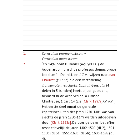
1.
Curriculum pre-monasticum
–
Curriculum monasticum
–
2.
“ch. 1492 obiit D. Daniel (Aguyel J. C.) de
Audenardo monachus professus domus prope
Leodium”. – De initialen
J. C.
verwijzen naar
Jean
Chauvet
(† 1337) die een verzameling
Transumptum ex chartis Capituli Generalis
(4
delen in 5 banden) heeft bijeengebracht,
bewaard in de Archives de la Grande
Chartreuse, 1 Cart. 14 (zie
[Clark 1997a]
XVI-XVII).
Het eerste deel omvat de generale
kapittelbesluiten der jaren 1250-1401 waarvan
slechts de jaren 1250-1379 werden uitgegeven
door
[Clark 1998a]
. De overige delen betreffen
respectievelijk de jaren 1402-1500 (dl. 2), 1501-
1550 (dl. 3a), 1551-1600 (dl. 3b), 1600-1658 (dl.
4).