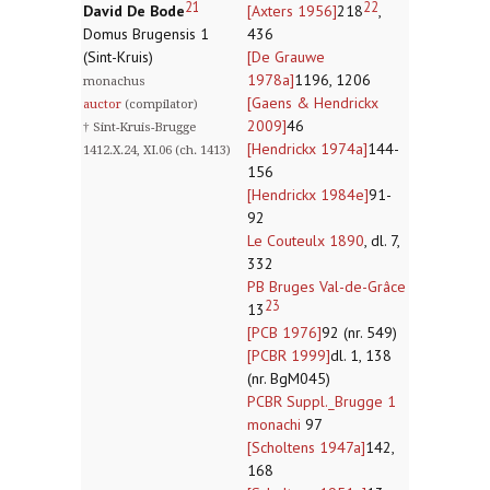
21
22
David De Bode
[Axters 1956]
218
,
Domus Brugensis 1
436
(Sint-Kruis)
[De Grauwe
1978a]
1196, 1206
monachus
[Gaens & Hendrickx
auctor
(compilator)
2009]
46
† Sint-Kruis-Brugge
[Hendrickx 1974a]
144-
1412.X.24, XI.06 (ch. 1413)
156
[Hendrickx 1984e]
91-
92
Le Couteulx 1890
, dl. 7,
332
PB Bruges Val-de-Grâce
23
13
[PCB 1976]
92 (nr. 549)
[PCBR 1999]
dl. 1, 138
(nr. BgM045)
PCBR Suppl._Brugge 1
monachi
97
[Scholtens 1947a]
142,
168