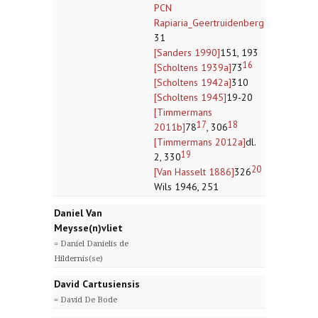
PCN
Rapiaria_Geertruidenberg
31
[Sanders 1990]
151, 193
16
[Scholtens 1939a]
73
[Scholtens 1942a]
310
[Scholtens 1945]
19-20
[Timmermans
17
18
2011b]
78
, 306
[Timmermans 2012a]
dl.
19
2, 330
20
[Van Hasselt 1886]
326
Wils 1946, 251
Daniel Van
Meysse(n)vliet
= Daniel Danielis de
Hildernis(se)
David Cartusiensis
= David De Bode