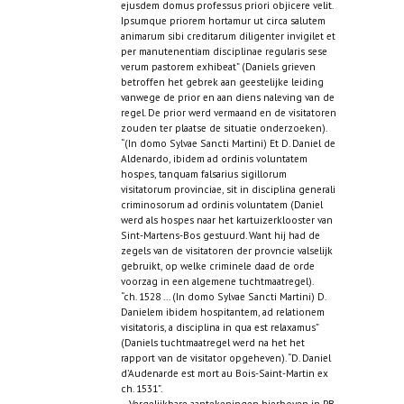
ejusdem domus professus priori objicere velit.
Ipsumque priorem hortamur ut circa salutem
animarum sibi creditarum diligenter invigilet et
per manutenentiam disciplinae regularis sese
verum pastorem exhibeat” (Daniels grieven
betroffen het gebrek aan geestelijke leiding
vanwege de prior en aan diens naleving van de
regel. De prior werd vermaand en de visitatoren
zouden ter plaatse de situatie onderzoeken).
“(In domo Sylvae Sancti Martini) Et D. Daniel de
Aldenardo, ibidem ad ordinis voluntatem
hospes, tanquam falsarius sigillorum
visitatorum provinciae, sit in disciplina generali
criminosorum ad ordinis voluntatem (Daniel
werd als hospes naar het kartuizerklooster van
Sint-Martens-Bos gestuurd. Want hij had de
zegels van de visitatoren der provncie valselijk
gebruikt, op welke criminele daad de orde
voorzag in een algemene tuchtmaatregel).
“ch. 1528 ... (In domo Sylvae Sancti Martini) D.
Danielem ibidem hospitantem, ad relationem
visitatoris, a disciplina in qua est relaxamus”
(Daniels tuchtmaatregel werd na het het
rapport van de visitator opgeheven). “D. Daniel
d’Audenarde est mort au Bois-Saint-Martin ex
ch. 1531”.
– Vergelijkbare aantekeningen hierboven in PB