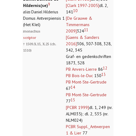
9
Hildernis(se)
[Clark 1997-2005]
dl. 2,
10
141
alias
Daniel Hilderius
Domus Antverpiensis 1
[De Grauwe &
(Het KIel)
Timmermans
11
2009]
324
monachus
[Gaens & Sanders
scriptor
2016]
306, 307-308, 328,
† 1509.X.15, X.25 (ch.
342, 345
1510)
Graf- en gedenkschriften
1873, 528
12
PB Anvers-Lierre
86
13
PB Bois-le-Duc
150
PB Mont-Ste-Gertrude
14
67
PB Mont-Ste-Gertrude
15
77
[PCBR 1999]
dl. 1, 249 (nr.
ALM035); dl. 2, 535 (nr.
NLM024)
PCBR Suppl._Antwerpen
1 & Lier
77