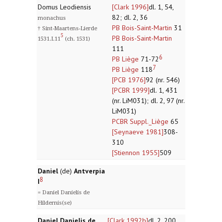
Domus Leodiensis
[Clark 1996]
dl. 1, 54,
82; dl. 2, 36
monachus
PB Bois-Saint-Martin
31
† Sint-Maartens-Lierde
5
PB Bois-Saint-Martin
1531.I.11
(ch. 1531)
111
6
PB Liège
71-72
7
PB Liège
118
[PCB 1976]
92 (nr. 546)
[PCBR 1999]
dl. 1, 431
(nr. LiM031); dl. 2, 97 (nr.
LiM031)
PCBR Suppl._Liège
65
[Seynaeve 1981]
308-
310
[Stiennon 1955]
509
Daniel
(de)
Antverpia
8
I
= Daniel Danielis de
Hildernis(se)
Daniel Danielis de
[Clark 1992b]
dl. 2, 200