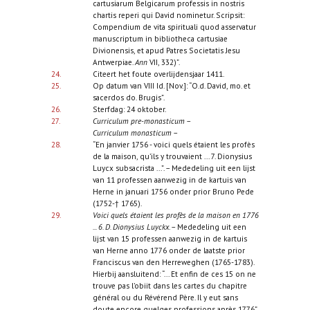
cartusiarum Belgicarum professis in nostris
chartis reperi qui David nominetur. Scripsit:
Compendium de vita spirituali quod asservatur
manuscriptum in bibliotheca cartusiae
Divionensis, et apud Patres Societatis Jesu
Antwerpiae.
Ann
VII, 332)”.
24.
Citeert het foute overlijdensjaar 1411.
25.
Op datum van VIII Id. [Nov.]: “O.d. David, mo. et
sacerdos do. Brugis”.
26.
Sterfdag: 24 oktober.
27.
Curriculum pre-monasticum
–
Curriculum monasticum
–
28.
“En janvier 1756 - voici quels étaient les profès
de la maison, qu’ils y trouvaient ... 7. Dionysius
Luycx subsacrista ...”. – Mededeling uit een lijst
van 11 professen aanwezig in de kartuis van
Herne in januari 1756 onder prior Bruno Pede
(1752-† 1765).
29.
Voici quels étaient les profès de la maison en 1776
... 6. D. Dionysius Luyckx
. – Mededeling uit een
lijst van 15 professen aanwezig in de kartuis
van Herne anno 1776 onder de laatste prior
Franciscus van den Herreweghen (1765-1783).
Hierbij aansluitend: “... Et enfin de ces 15 on ne
trouve pas l’obiit dans les cartes du chapitre
général ou du Révérend Père. Il y eut sans
doute encore quelqes professions après 1776”.