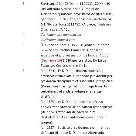
3.
Sterfdag 10.I.1492: “Anno .M.CCCC..LXXXXII. 10
januarii hora 6 mane obiit D. Daniel de
Aldenardo quondam procurator domus huius”,
geciteerd uit RA Liège,
Fonds des Chartreux
, nr.
6, f. 40v. Sterfdag 11.I.1492: RA Liège,
Fonds des
Chartreux
, nr. 7, f. 2v.
4.
Curriculum pre-monasticum
–
Curriculum monasticum
–
5.
“Obiit anno domini 1531 .XI. januarii in domo
Silve Sancti Martini Daniel de Aldenardo
sacerdos et profressus domus huius ...”, door
[Seynaeve 1981]
310 geciteerd uit RA Liège,
Fonds des Chartreux
, nr. 6, f. 41r.
6.
“ch. 1524 ... Et D. Daniel ibidem professus
emendat vitam suam, aliter ordo providebit per
graviorem disciplinam et suae saluti prospiciet”
(Daniel wordt aangemaand om zijn leven te
verbeteren, of anders volgen er strenge
straffen).
“ch. 1525 ... et D. Danieli, ibidem professo,
convisitator provinciae ad partem respondebit”
(de convisitator van de provincie zal
desbetreffend een antwoord geven op zijn
vragen).
“ch. 1527 ... Et visitatores domus examinent et
definiant illa quae D. Daniel de Aldernado