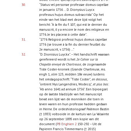
30.
“Status vel personae professae domus capellae
in januario 1756 ... D. Dionysius Luycx
professus hujus domus subsacrista” Op het
einde van het blad met deze lijst volgt het
bericht: “A la fin du f. 107, qui est le dernier du
manuscrit, il y a encore le nom des religieux en
1776. Je les placerai à cette date”.
31.
“1776 Religiosi professi hujus domus capellae
1776 (se trouve à la fin du dernier feuillet du
2e manuscrit, v. 1756) ...”
32.
“D. Dionisius Luyckx”. – Het handschrift waaraan
gerefereerd wordt is het
2e Cahier sur la
Chapelle envoyé de Chartreuse
, de zogenaamde
Tiste Coster-kroniek (Grande Chartreuse, ms.
engh 1,
olim
123, midden 18e eeuw) luidens
het omslagopschrift: “Tiste Coster”,
en dessous
,
“ontrent Nys Langendries, Wodecq”,
et plus bas
:
“Ab anno 1641 ad annum 1756”. Een bijvoegsel
op de laatste bladzijde van het manuscript
bevat een lijst van de monniken die toen in
leven waren en hun professie hadden gedaan
in Herne. De ordeshistoriograaf Palémon Bastin
(† 1933) voltooide in de kartuis van La Valsainte
op 26 september 1895 een kopie van dit
document (
PB Enghien 2
150-292 – Uit de
Papieren Francis Timmermans († 2015)