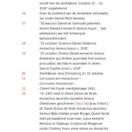
wordt hier als sterfdatum “octobre 15 ... ch.
1510” opgetekend.
16.
Over de juistheid van de verstrekte informatie,
zie onder Daniel Petri Danielis.
17.
“16 marcius: Daniel et Gertrudis parentes
domni Danielis monachi domus hujus ...” (als
weldoeners van het Antwerpse
kartuizerklooster).
18.
“15 october: Domnus Daniel Hildernis
monachus domus hujus, c. 1510”.
19.
“25 october: Domni Daniel monachi domus
Antwerpie qui ibidem quondam fuit vicarius,
procurator, sacrista et quondam in domo
Sancti Sophie prior, c. 1510”.
20.
Sterfdatum: Idus [Octobris], d.i. 15 oktober.
21.
Curriculum pre-monasticum
–
Curriculum monasticum
–
22.
Citeert het foute overlijdensjaar 1411.
23.
“ch. 1413 obiit D. David dictus de Bode
monachus sacerdos ejusdem domus
(hierboven geschreven: “
necr. Utr.
là au 6 Nov.”)
(D. David dictus de Vode monachus sacerdos
domus Vallis Gratiae prope Brugas. Quem facile
mihi persuaderem eum esse, cujus meminit
Raissius in Catalogo Scriptorum Belgarum
nostri Ordinis; hunc enim solum ex monachis