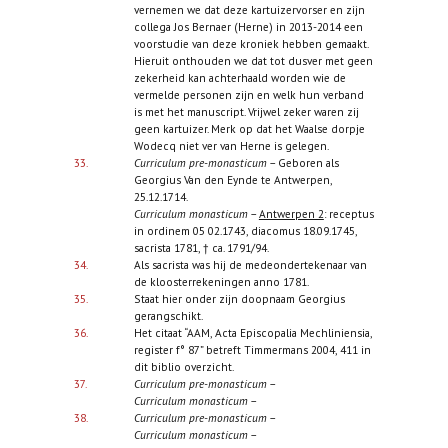
vernemen we dat deze kartuizervorser en zijn
collega Jos Bernaer (Herne) in 2013-2014 een
voorstudie van deze kroniek hebben gemaakt.
Hieruit onthouden we dat tot dusver met geen
zekerheid kan achterhaald worden wie de
vermelde personen zijn en welk hun verband
is met het manuscript. Vrijwel zeker waren zij
geen kartuizer. Merk op dat het Waalse dorpje
Wodecq niet ver van Herne is gelegen.
33.
Curriculum pre-monasticum
– Geboren als
Georgius Van den Eynde te Antwerpen,
25.12.1714.
Curriculum monasticum
–
Antwerpen 2
: receptus
in ordinem 05 02.1743, diacomus 18.09.1745,
sacrista 1781, † ca. 1791/94.
34.
Als sacrista was hij de medeondertekenaar van
de kloosterrekeningen anno 1781.
35.
Staat hier onder zijn doopnaam Georgius
gerangschikt.
36.
Het citaat “AAM, Acta Episcopalia Mechliniensia,
register f° 87” betreft Timmermans 2004, 411 in
dit biblio overzicht.
37.
Curriculum pre-monasticum
–
Curriculum monasticum
–
38.
Curriculum pre-monasticum
–
Curriculum monasticum
–