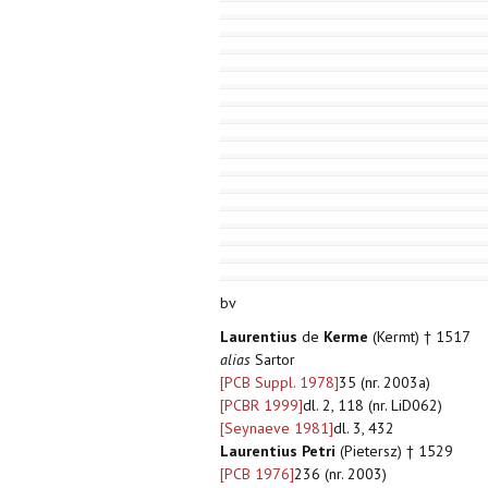
bv
Laurentius
de
Kerme
(Kermt) † 1517
alias
Sartor
[PCB Suppl. 1978]
35 (nr. 2003a)
[PCBR 1999]
dl. 2, 118 (nr. LiD062)
[Seynaeve 1981]
dl. 3, 432
Laurentius Petri
(Pietersz) † 1529
[PCB 1976]
236 (nr. 2003)