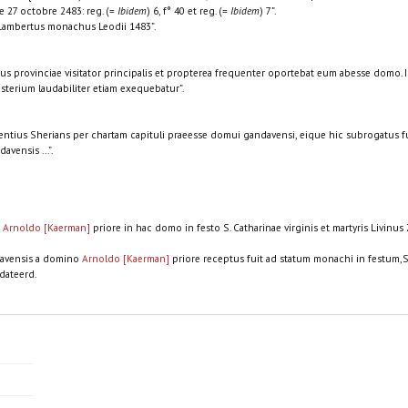
t le 27 octobre 2483: reg. (=
Ibidem
) 6, f° 40 et reg. (=
Ibidem
) 7”.
ambertus monachus Leodii 1483”.
ius provinciae visitator principalis et propterea frequenter oportebat eum abesse domo. 
sterium laudabiliter etiam exequebatur”.
ntius Sherians per chartam capituli praeesse domui gandavensi, eique hic subrogatus 
vensis ...”.
o
Arnoldo [Kaerman]
priore in hac domo in festo S. Catharinae virginis et martyris Livinus
davensis a domino
Arnoldo [Kaerman]
priore receptus fuit ad statum monachi in festum,S. Ca
dateerd.