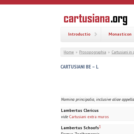
Overslaan en naar de inhoud gaan
CARTUSI
Geschiedenis
van de
kartuizerorde
in de
Nederlanden
Introductio
Monasticon
U bent hier
Home
»
Prosopographia
»
Cartusiani in
CARTUSIANI BE – L
Nomina principalia, inclusive aliae appell
Lambertus Clericus
vide
Cartusiani extra muros
1
Lambertus Schoofs