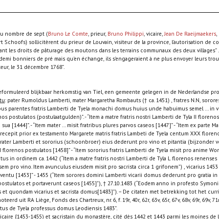
au nombre de sept (
Bruno Le Comte
, prieur,
Bruno Philippi
, vicaire,
Jean De Raeijmaekers
,
 Schoofs) sollicitèrent du prieur de Louvain, visiteur de la province, l’autorisation de 
nt les droits de pâturage des moutons dans les terrains communaux des deux villages” ... 
 demi bonniers de pré mais qu'en échange, ils s'engageraient à ne plus envoyer leurs tro
teur, le 31 décembre 1768”.
formuleerd blijkbaar herkomstig van Tiel, een gemeente gelegen in de Nederlandse pro
tu
: pater Rumoldus Lamberti, mater Margaretha Rombauts († ca. 1451) , fratres N.N, soror
liabus parentes fratris Lamberti de Tyela monachi domus huius unde habuimus semel ... in
os postulatos (postulaatgulden)”. - “Item a matre fratris nostri Lamberti de Tyla II florenos 
la sua [1444]”. - “Item mater ... misit fratribus plures parvos caseos [1447]” - “Item ex parte
em recepit prior ex testamento Margarete matris fratris Lambeti de Tyela centum XXX flore
frater Lamberti et sororius (schoonbroer) eius dederunt pro vino et pitantia (bijzonder 
 florenos postulatos [1458]” - “Item sororius fratris Lamberti de Tyela misit pro anime Wo
ptus in ordinem ca. 1442 (“Item a matre fratris nostri Lamberti de Tyla L florenos renenses [
em pro vino. Item avunculus eiusdem misit pro sacrista circa 1 grifonem”) , vicarius 1453 
tu [1453]” - 1455 (“Item sorores domini Lamberti vicarii domus dederunt pro gratia in v
postulatos et portaverunt caseos [1455]”), † 27.10.1483 (“Eodem anno in profesto Symo
et quondam vicarius et sacrista domus[1483]”). – De citaten met betrekking tot het curr
eerd uit RA Liège, Fonds des Chartreux, nr. 6, f. 19r, 40r, 62r, 63v, 65r, 67v, 68v, 69r, 69v, 71r,
tus de Tyela professus domus Leodiensis 1483”.
vicaire {1453-1455) et sacristain du monastère, cité dès 1442 et 1443 parmi les moines de l