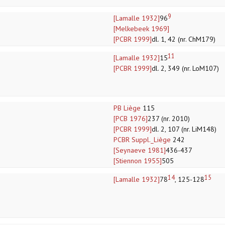
9
[Lamalle 1932]
96
[Melkebeek 1969]
[PCBR 1999]
dl. 1, 42 (nr. ChM179)
11
[Lamalle 1932]
15
[PCBR 1999]
dl. 2, 349 (nr. LoM107)
PB Liège
115
[PCB 1976]
237 (nr. 2010)
[PCBR 1999]
dl. 2, 107 (nr. LiM148)
PCBR Suppl._Liège
242
[Seynaeve 1981]
436-437
[Stiennon 1955]
505
14
15
[Lamalle 1932]
78
, 125-128