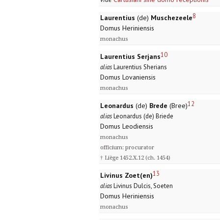
8
Laurentius
(de)
Muschezeele
Domus Heriniensis
monachus
10
Laurentius Serjans
alias
Laurentius Sherians
Domus Lovaniensis
monachus
12
Leonardus
(de)
Brede
(Bree)
alias
Leonardus (de) Briede
Domus Leodiensis
monachus
officium: procurator
† Liège 1452.X.12 (ch. 1454)
13
Livinus Zoet(en)
alias
Livinus Dulcis, Soeten
Domus Heriniensis
monachus