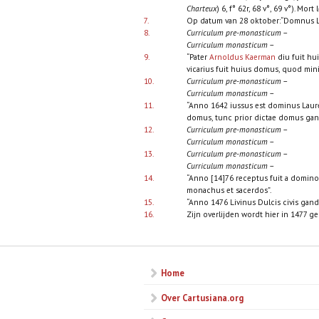
Charteux
) 6, f° 62r, 68 v°, 69 v°). Mor
7.
Op datum van 28 oktober:“Domnus L
8.
Curriculum pre-monasticum
–
Curriculum monasticum
–
9.
“Pater
Arnoldus Kaerman
diu fuit hu
vicarius fuit huius domus, quod mini
10.
Curriculum pre-monasticum
–
Curriculum monasticum
–
11.
“Anno 1642 iussus est dominus Laure
domus, tunc prior dictae domus ganda
12.
Curriculum pre-monasticum
–
Curriculum monasticum
–
13.
Curriculum pre-monasticum
–
Curriculum monasticum
–
14.
“Anno [14]76 receptus fuit a domin
monachus et sacerdos”.
15.
“Anno 1476 Livinus Dulcis civis gan
16.
Zijn overlijden wordt hier in 1477 ge
Home
Over Cartusiana.org