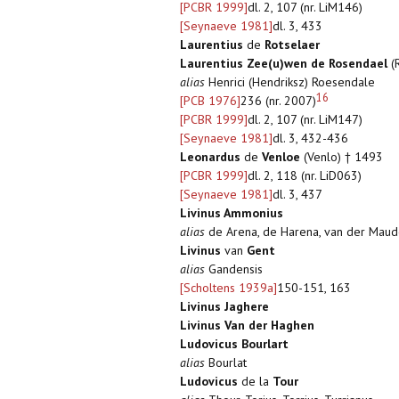
[PCBR 1999]
dl. 2, 107 (nr. LiM146)
[Seynaeve 1981]
dl. 3, 433
Laurentius
de
Rotselaer
Laurentius Zee(u)wen de Rosendael
(
alias
Henrici (Hendriksz) Roesendale
16
[PCB 1976]
236 (nr. 2007)
[PCBR 1999]
dl. 2, 107 (nr. LiM147)
[Seynaeve 1981]
dl. 3, 432-436
Leonardus
de
Venloe
(Venlo) † 1493
[PCBR 1999]
dl. 2, 118 (nr. LiD063)
[Seynaeve 1981]
dl. 3, 437
Livinus Ammonius
alias
de Arena, de Harena, van der Maud
Livinus
van
Gent
alias
Gandensis
[Scholtens 1939a]
150-151, 163
Livinus Jaghere
Livinus Van der Haghen
Ludovicus Bourlart
alias
Bourlat
Ludovicus
de la
Tour