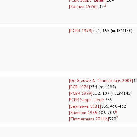
PCBR Suppl._Zelem
264
2
[Soenen 1976]
332
[PCBR 1999]
dl. 1, 355 (nr. DiM140)
[De Grauwe & Timmermans 2009]
3
[PCB 1976]
234 (nr. 1983)
[PCBR 1999]
dl. 2, 107 (nr. LiM145)
PCBR Suppl._Liège
239
[Seynaeve 1981]
186, 430-432
6
[Stiennon 1955]
186, 206
7
[Timmermans 2011b]
320