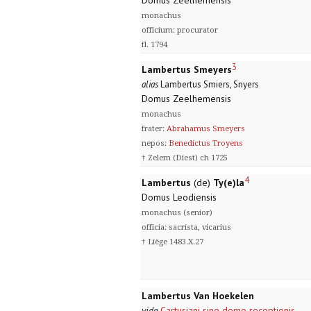
Domus Zeelhemensis
monachus
officium: procurator
fl. 1794
3
Lambertus Smeyers
alias
Lambertus Smiers, Snyers
Domus Zeelhemensis
monachus
frater:
Abrahamus Smeyers
nepos:
Benedictus Troyens
† Zelem (Diest) ch 1725
4
Lambertus
(de)
Ty(e)la
Domus Leodiensis
monachus (senior)
officia: sacrista, vicarius
† Liège 1483.X.27
Lambertus Van Hoekelen
vide
Cartusiani sine domo receptionis