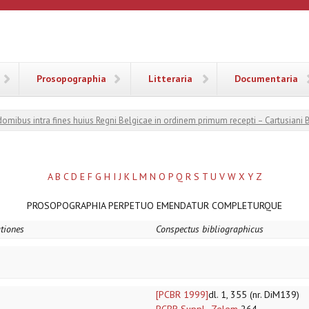
ANA
Prosopographia
Litteraria
Documentaria
 domibus intra fines huius Regni Belgicae in ordinem primum recepti – Cartusiani 
A
B
C
D
E
F
G
H
I
J
K
L
M
N
O
P
Q
R
S
T
U
V
W
X
Y
Z
PROSOPOGRAPHIA PERPETUO EMENDATUR COMPLETURQUE
ationes
Conspectus bibliographicus
[PCBR 1999]
dl. 1, 355 (nr. DiM139)