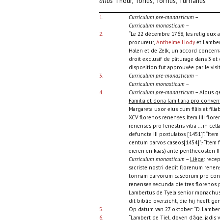
alias
Thour, Torius, Torrius, Turrianus
1.
Curriculum pre-monasticum
–
Curriculum monasticum
–
2.
“Le 22 décembre 1768, les religieux 
procureur,
Anthelme Hody
et Lambert
Halen et de Zelk, un accord concerna
droit exclusif de pâturage dans 3 et
disposition fut approuvée par le visi
3.
Curriculum pre-monasticum
–
Curriculum monasticum
–
4.
Curriculum pre-monasticum
– Aldus ge
Familia et dona familiaria pro conven
Margareta uxor eius cum filiis et fi
XCV florenos renenses. Item IIII floren
renenses pro fenestris vitra ... in cel
defuncte III postulatos [1451]”. “It
centum parvos caseos[1454]”.- “Item 
eieren en kaas) ante penthecosten III
Curriculum monasticum
–
Liège
: rece
sacriste nostri dedit florenum renens
tonnam parvorum caseorum pro conven
renenses secunda die tres florenos 
Lambertus de Tyela senior monachus 
dit biblio overzicht, die hij heeft genot
5.
Op datum van 27 oktober: “D. Lamber
6.
“Lambert de Tiel, doyen d’âge, jadis 