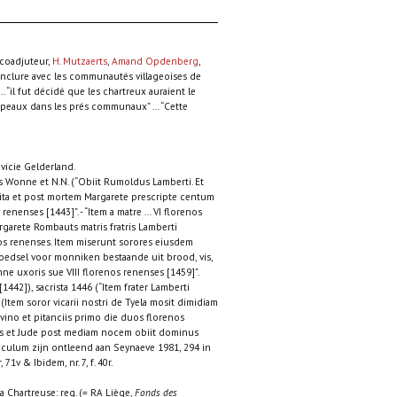
 coadjuteur,
H. Mutzaerts
,
Amand Opdenberg
,
conclure avec les communautés villageoises de
“il fut décidé que les chartreux auraient le
upeaux dans les prés communaux” ... “Cette
vicie Gelderland.
es Wonne et N.N. (“Obiit Rumoldus Lamberti. Et
 vita et post mortem Margarete prescripte centum
renenses [1443]”. - “Item a matre ... VI florenos
 Margarete Rombauts matris fratris Lamberti
nos renenses. Item miserunt sorores eiusdem
voedsel voor monniken bestaande uit brood, vis,
nne uxoris sue VIII florenos renenses [1459]”.
1442]), sacrista 1446 (“Item frater Lamberti
(Item soror vicarii nostri de Tyela mosit dimidiam
ino et pitanciis primo die duos florenos
nis et Jude post mediam nocem obiit dominus
iculum zijn ontleend aan Seynaeve 1981, 294 in
 71v & Ibidem, nr. 7, f. 40r.
a Chartreuse: reg. (= RA Liège,
Fonds des