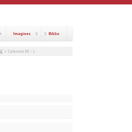
Imagines
Biblio
BE
»
Cartusiani BE – L