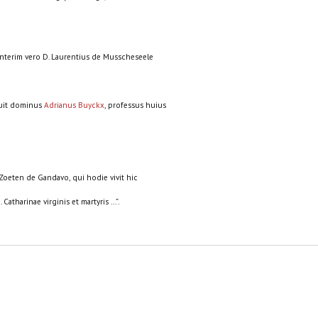
Interim vero D. Laurentius de Musscheseele
fuit dominus
Adrianus Buyckx
, professus huius
 Zoeten de Gandavo, qui hodie vivit hic
tharinae virginis et martyris ...”.