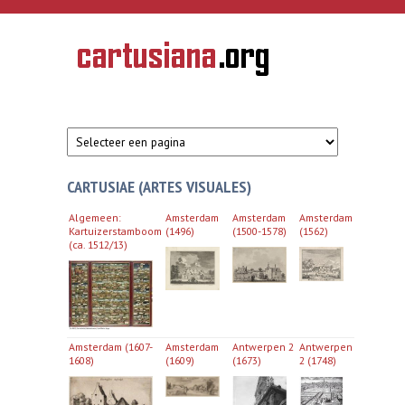
Overslaan en naar de inhoud gaan
CARTUSIANA
Geschiedenis
van de
kartuizerorde
in de
Nederlanden
CARTUSIAE (ARTES VISUALES)
Algemeen:
Amsterdam
Amsterdam
Amsterdam
Kartuizerstamboom
(1496)
(1500-1578)
(1562)
(ca. 1512/13)
Amsterdam_situatie in 1496.jpg
Amsterdam 16e
Amsterdam_situatie
Kartuizerstamboom.jpg
eeuw.jpg
1562.jpg
Amsterdam (1607-
Amsterdam
Antwerpen 2
Antwerpen
1608)
(1609)
(1673)
2 (1748)
Amsterdam_Chartuysers Zuytzijde.jpg
Amsterdam_Karthuysers van
Antwerpen 2
Antwerpen
outs.jpg
(1673).jpg
2 (1748)