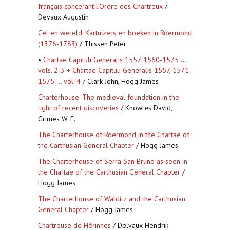
français concerant l’Ordre des Chartreux
/
Devaux Augustin
Cel en wereld. Kartuizers en boeken in Roermond
(1376-1783)
/ Thissen Peter
•
Chartae Capituli Generalis 1557, 1560-1575 ...
vols. 2-3 + Chartae Capituli Generalis 1557, 1571-
1575 ... vol. 4
/ Clark John, Hogg James
Charterhouse. The medieval foundation in the
light of recent discoveries
/ Knowles David,
Grimes W. F.
The Charterhouse of Roermond in the Chartae of
the Carthusian General Chapter
/ Hogg James
The Charterhouse of Serra San Bruno as seen in
the Chartae of the Carthusian General Chapter
/
Hogg James
The Charterhouse of Walditz and the Carthusian
General Chapter
/ Hogg James
Chartreuse de Hérinnes
/ Delvaux Hendrik