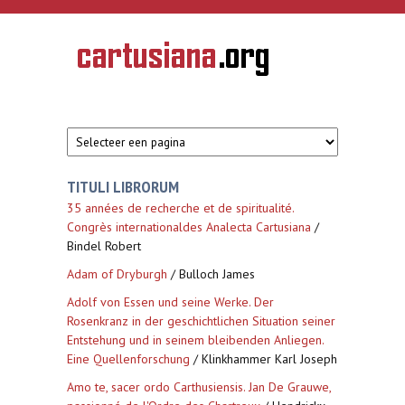
Overslaan en naar de inhoud gaan
CARTUSIANA
Geschiedenis
van de
kartuizerorde
in de
Nederlanden
TITULI LIBRORUM
35 années de recherche et de spiritualité.
Congrès internationaldes Analecta Cartusiana
/
Bindel Robert
Adam of Dryburgh
/ Bulloch James
Adolf von Essen und seine Werke. Der
Rosenkranz in der geschichtlichen Situation seiner
Entstehung und in seinem bleibenden Anliegen.
Eine Quellenforschung
/ Klinkhammer Karl Joseph
Amo te, sacer ordo Carthusiensis. Jan De Grauwe,