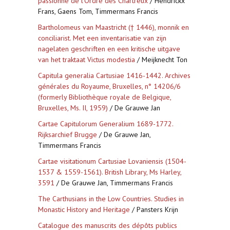
passionné de l'Ordre des Chartreux
/ Hendrickx
Frans, Gaens Tom, Timmermans Francis
Bartholomeus van Maastricht († 1446), monnik en
conciliarist. Met een inventarisatie van zijn
nagelaten geschriften en een kritische uitgave
van het traktaat Victus modestia
/ Meijknecht Ton
Capitula generalia Cartusiae 1416-1442. Archives
générales du Royaume, Bruxelles, n° 14206/6
(formerly Bibliothèque royale de Belgique,
Bruxelles, Ms. II, 1959)
/ De Grauwe Jan
Cartae Capitulorum Generalium 1689-1772.
Rijksarchief Brugge
/ De Grauwe Jan,
Timmermans Francis
Cartae visitationum Cartusiae Lovaniensis (1504-
1537 & 1559-1561). British Library, Ms Harley,
3591
/ De Grauwe Jan, Timmermans Francis
The Carthusians in the Low Countries. Studies in
Monastic History and Heritage
/ Pansters Krijn
Catalogue des manuscrits des dépôts publics