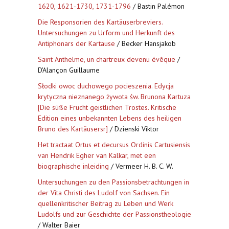
1620, 1621-1730, 1731-1796
/ Bastin Palémon
Die Responsorien des Kartäuserbreviers.
Untersuchungen zu Urform und Herkunft des
Antiphonars der Kartause
/ Becker Hansjakob
Saint Anthelme, un chartreux devenu évêque
/
D'Alançon Guillaume
Słodki owoc duchowego pocieszenia. Edycja
krytyczna nieznanego żywota św. Brunona Kartuza
[Die süße Frucht geistlichen Trostes. Kritische
Edition eines unbekannten Lebens des heiligen
Bruno des Kartäusersr]
/ Dzienski Viktor
Het tractaat Ortus et decursus Ordinis Cartusiensis
van Hendrik Egher van Kalkar, met een
biographische inleiding
/ Vermeer H. B. C. W.
Untersuchungen zu den Passionsbetrachtungen in
der Vita Christi des Ludolf von Sachsen. Ein
quellenkritischer Beitrag zu Leben und Werk
Ludolfs und zur Geschichte der Passionstheologie
/ Walter Baier