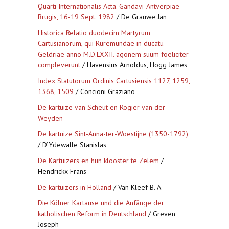
Quarti Internationalis Acta. Gandavi-Antverpiae-
Brugis, 16-19 Sept. 1982
/ De Grauwe Jan
Historica Relatio duodecim Martyrum
Cartusianorum, qui Ruremundae in ducatu
Geldriae anno M.D.LXXII. agonem suum foeliciter
compleverunt
/ Havensius Arnoldus, Hogg James
Index Statutorum Ordinis Cartusiensis 1127, 1259,
1368, 1509
/ Concioni Graziano
De kartuize van Scheut en Rogier van der
Weyden
De kartuize Sint-Anna-ter-Woestijne (1350-1792)
/ D’Ydewalle Stanislas
De Kartuizers en hun klooster te Zelem
/
Hendrickx Frans
De kartuizers in Holland
/ Van Kleef B. A.
Die Kölner Kartause und die Anfänge der
katholischen Reform in Deutschland
/ Greven
Joseph