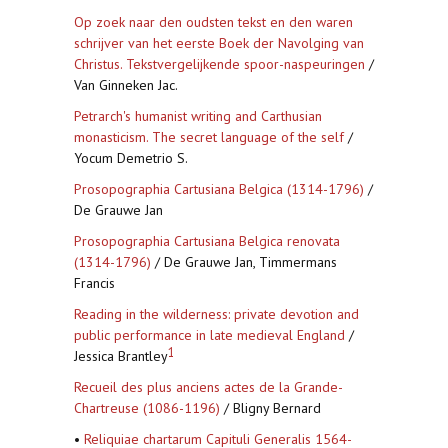
Op zoek naar den oudsten tekst en den waren
schrijver van het eerste Boek der Navolging van
Christus. Tekstvergelijkende spoor-naspeuringen
/
Van Ginneken Jac.
Petrarch's humanist writing and Carthusian
monasticism. The secret language of the self
/
Yocum Demetrio S.
Prosopographia Cartusiana Belgica (1314-1796)
/
De Grauwe Jan
Prosopographia Cartusiana Belgica renovata
(1314-1796)
/ De Grauwe Jan, Timmermans
Francis
Reading in the wilderness: private devotion and
public performance in late medieval England
/
1
Jessica Brantley
Recueil des plus anciens actes de la Grande-
Chartreuse (1086-1196)
/ Bligny Bernard
•
Reliquiae chartarum Capituli Generalis 1564-