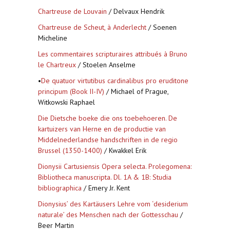
Chartreuse de Louvain
/ Delvaux Hendrik
Chartreuse de Scheut, à Anderlecht
/ Soenen
Micheline
Les commentaires scripturaires attribués à Bruno
le Chartreux
/ Stoelen Anselme
•
De quatuor virtutibus cardinalibus pro eruditone
principum (Book II-IV)
/ Michael of Prague,
Witkowski Raphael
Die Dietsche boeke die ons toebehoeren. De
kartuizers van Herne en de productie van
Middelnederlandse handschriften in de regio
Brussel (1350-1400)
/ Kwakkel Erik
Dionysii Cartusiensis Opera selecta. Prolegomena:
Bibliotheca manuscripta. Dl. 1A & 1B: Studia
bibliographica
/ Emery Jr. Kent
Dionysius’ des Kartäusers Lehre vom ‘desiderium
naturale’ des Menschen nach der Gottesschau
/
Beer Martin