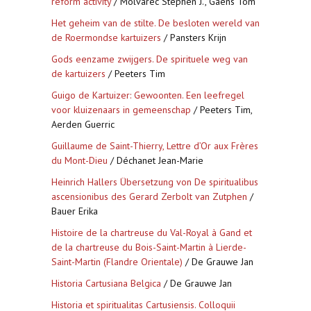
reform activity
/ Molvarec Stephen J., Gaens Tom
Het geheim van de stilte. De besloten wereld van
de Roermondse kartuizers
/ Pansters Krijn
Gods eenzame zwijgers. De spirituele weg van
de kartuizers
/ Peeters Tim
Guigo de Kartuizer: Gewoonten. Een leefregel
voor kluizenaars in gemeenschap
/ Peeters Tim,
Aerden Guerric
Guillaume de Saint-Thierry, Lettre d’Or aux Frères
du Mont-Dieu
/ Déchanet Jean-Marie
Heinrich Hallers Übersetzung von De spiritualibus
ascensionibus des Gerard Zerbolt van Zutphen
/
Bauer Erika
Histoire de la chartreuse du Val-Royal à Gand et
de la chartreuse du Bois-Saint-Martin à Lierde-
Saint-Martin (Flandre Orientale)
/ De Grauwe Jan
Historia Cartusiana Belgica
/ De Grauwe Jan
Historia et spiritualitas Cartusiensis. Colloquii