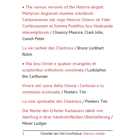
•
The various versions of the Historia aliquot
Martyrum Anglorum maxime octodecim
Cartusianorum sub rege Henrico Octavo ob Fidei
Confessionem et Summa Pontificis Jura Vindicanda
interemptorum
/ Chauncy Maurice, Clark John,
Cunich Peter
La vie cachée des Chartreux
/ Bruce Lockhart
Robin
•
Vita Jesu Christi e quatuor evangeliis et
scriptoribus orthodoxis concinnata
/ Ludolphus
the Carthusian
Vivere nel cuore della Chiesa: i Certosini e la
communio ecclesiale
/ Peeters Tim
La voie spirituelle des Chartreux
/ Peeters Tim
Die Werke des Erfurter Kartäusers Jakob von
Jüterbog in ihrer handschriftlichen Überlieferung
/
Meier Ludger
1.
Omwille van het hoofdstuk
Silence visible.