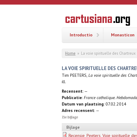
Overslaan en naar de inhoud gaan
CARTUSI
Geschiedenis
van de
kartuizerorde
in de
Nederlanden
Introductio
Monasticon
U bent hier
Home
»
La voie spirituelle des Chartreux
LA VOIE SPIRITUELLE DES CHARTR
Tim PEETERS,
La voie spirituelle des Char
ill.
Recensent
: —
Publicatie
:
France catholique. Hebdomadai
Datum van plaatsing
: 07.02.2014
Adres recensent
: —
Zie bijlage
Bijlage
Recensie_Peeters_Voie spirituelle de