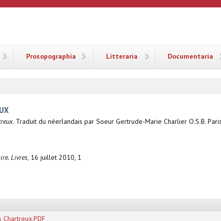
ANA
Prosopographia
Litteraria
Documentaria
EUX
treux
. Traduit du néerlandais par Soeur Gertrude-Marie Charlier O.S.B. Paris
re. Livres
, 16 juillet 2010, 1
s Chartreux.PDF