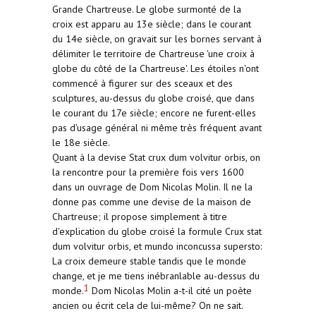
Grande Chartreuse. Le globe surmonté de la
croix est apparu au 13e siècle; dans le courant
du 14e siècle, on gravait sur les bornes servant à
délimiter le territoire de Chartreuse 'une croix à
globe du côté de la Chartreuse'. Les étoiles n'ont
commencé à figurer sur des sceaux et des
sculptures, au-dessus du globe croisé, que dans
le courant du 17e siècle; encore ne furent-elles
pas d'usage général ni même très fréquent avant
le 18e siècle.
Quant à la devise Stat crux dum volvitur orbis, on
la rencontre pour la première fois vers 1600
dans un ouvrage de Dom Nicolas Molin. Il ne la
donne pas comme une devise de la maison de
Chartreuse; il propose simplement à titre
d'explication du globe croisé la formule Crux stat
dum volvitur orbis, et mundo inconcussa supersto:
La croix demeure stable tandis que le monde
change, et je me tiens inébranlable au-dessus du
1
monde.
Dom Nicolas Molin a-t-il cité un poète
ancien ou écrit cela de lui-même? On ne sait.