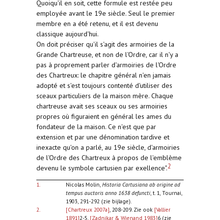
Quoiqu'il en soit, cette formule est restée peu
employée avant le 19e siècle. Seul le premier
membre en a été retenu, et il est devenu
classique aujourd'hui.
On doit préciser qu'il s'agit des armoiries de la
Grande Chartreuse, et non de l'Ordre, car il n'y a
pas à proprement parler d'armoiries de l'Ordre
des Chartreux: le chapitre général n'en jamais
adopté et s'est toujours contenté d'utiliser des
sceaux particuliers de la maison mère. Chaque
chartreuse avait ses sceaux ou ses armoiries
propres où figuraient en général les ames du
fondateur de la maison. Ce n'est que par
extension et par une dénomination tardive et
inexacte qu'on a parlé, au 19e siècle, d'armoiries
de l'Ordre des Chartreux à propos de l'emblème
2
devenu le symbole cartusien par exellence".
1.
Nicolas Molin,
Historia Cartusiana ab origine ad
tempus auctoris anno 1638 defuncti
, t. 1, Tournai,
1903, 291-292 (zie bijlage).
2.
[Chartreux 2007a]
, 208-209. Zie ook
[Vallier
1891]
2-5,
[Zadnikar & Wienand 1983]
6 (zie