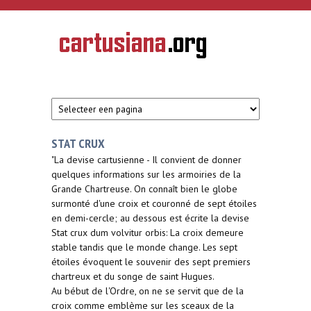
Overslaan en naar de inhoud gaan
CARTUSIANA
Geschiedenis
van de
kartuizerorde
in de
Nederlanden
STAT CRUX
"La devise cartusienne - Il convient de donner
quelques informations sur les armoiries de la
Grande Chartreuse. On connaît bien le globe
surmonté d'une croix et couronné de sept étoiles
en demi-cercle; au dessous est écrite la devise
Stat crux dum volvitur orbis: La croix demeure
stable tandis que le monde change. Les sept
étoiles évoquent le souvenir des sept premiers
chartreux et du songe de saint Hugues.
Au bébut de l'Ordre, on ne se servit que de la
croix comme emblème sur les sceaux de la