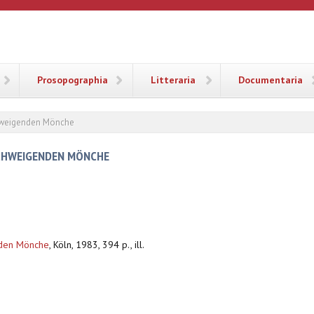
ANA
Prosopographia
Litteraria
Documentaria
chweigenden Mönche
SCHWEIGENDEN MÖNCHE
nden Mönche
,
Köln, 1983, 394 p., ill.