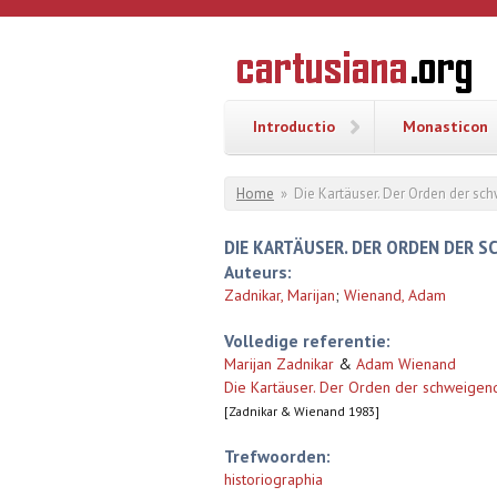
Overslaan en naar de inhoud gaan
CARTUSI
Geschiedenis
van de
kartuizerorde
in de
Nederlanden
Introductio
Monasticon
U bent hier
Home
»
Die Kartäuser. Der Orden der s
DIE KARTÄUSER. DER ORDEN DER 
Auteurs:
Zadnikar, Marijan
;
Wienand, Adam
Volledige referentie:
Marijan Zadnikar
&
Adam Wienand
Die Kartäuser. Der Orden der schweige
[Zadnikar & Wienand 1983]
Trefwoorden:
historiographia