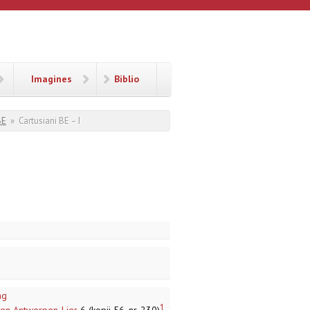
Imagines
Biblio
BE
»
Cartusiani BE – I
ng
1