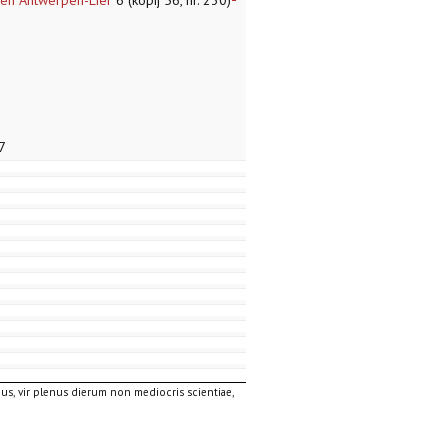
uzen Antwerpen-Lier
6 (kopij 56, nr. 230)
3
7
us, vir plenus dierum non mediocris scientiae,