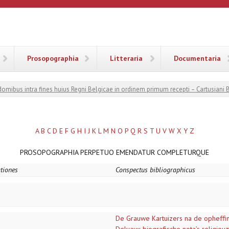
ANA
Prosopographia
Litteraria
Documentaria
 domibus intra fines huius Regni Belgicae in ordinem primum recepti – Cartusiani 
A
B
C
D
E
F
G
H
I
J
K
L
M
N
O
P
Q
R
S
T
U
V
W
X
Y
Z
PROSOPOGRAPHIA PERPETUO EMENDATUR COMPLETURQUE
ationes
Conspectus bibliographicus
De Grauwe Kartuizers na de opheffi