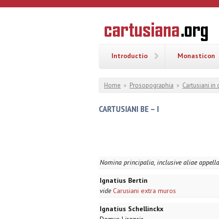
Overslaan en naar de inhoud gaan
CARTUSI
Geschiedenis
van de
kartuizerorde
in de
Nederlanden
Introductio
Monasticon
U bent hier
Home
»
Prosopographia
»
Cartusiani in
CARTUSIANI BE – I
Nomina principalia, inclusive aliae appell
Ignatius Bertin
vide
Carusiani extra muros
Ignatius Schellinckx