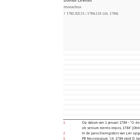
Domus Lirensis
monachus
† 1783.XII.31 / 1784.I.01 (ch. 1784)
1.
Op datum van 1 januari 1784 – “O. do
ob senium mentis impos, 1784” (
Obit
2.
In de parochieregisters van Lier op
3.
PB Necrologium: “ch. 1784 obiit D. I