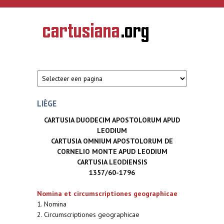
Overslaan en naar de inhoud gaan
CARTUSIANA
Geschiedenis
van de
kartuizerorde
in de
Nederlanden
LIÈGE
CARTUSIA DUODECIM APOSTOLORUM APUD
LEODIUM
CARTUSIA OMNIUM APOSTOLORUM DE
CORNELIO MONTE APUD LEODIUM
CARTUSIA LEODIENSIS
1357/60-1796
Nomina et circumscriptiones geographicae
1. Nomina
2. Circumscriptiones geographicae