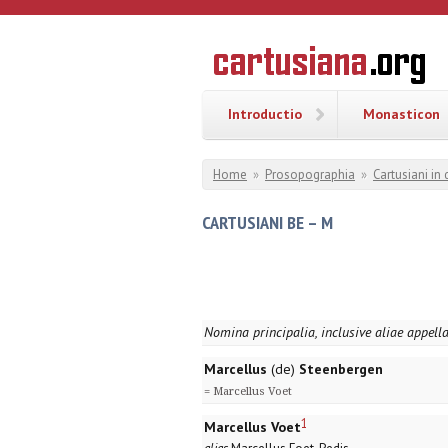
Overslaan en naar de inhoud gaan
CARTUSI
Geschiedenis
van de
kartuizerorde
in de
Nederlanden
Introductio
Monasticon
U bent hier
Home
»
Prosopographia
»
Cartusiani in
CARTUSIANI BE – M
Nomina principalia, inclusive aliae appell
Marcellus
(de)
Steenbergen
= Marcellus Voet
1
Marcellus Voet