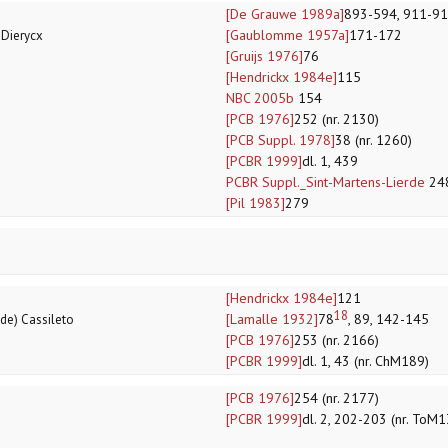
[De Grauwe 1989a]
893-594, 911-9
[Gaublomme 1957a]
171-172
, Dierycx
[Gruijs 1976]
76
[Hendrickx 1984e]
115
NBC 2005b
154
[PCB 1976]
252 (nr. 2130)
[PCB Suppl. 1978]
38 (nr. 1260)
[PCBR 1999]
dl. 1, 439
PCBR Suppl._Sint-Martens-Lierde
24
[Pil 1983]
279
[Hendrickx 1984e]
121
18
[Lamalle 1932]
78
, 89, 142-145
(de) Cassileto
[PCB 1976]
253 (nr. 2166)
[PCBR 1999]
dl. 1, 43 (nr. ChM189)
[PCB 1976]
254 (nr. 2177)
[PCBR 1999]
dl. 2, 202-203 (nr. ToM1