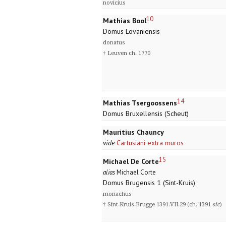
novicius
10
Mathias Bool
Domus Lovaniensis
donatus
† Leuven ch. 1770
14
Mathias Tsergoossens
Domus Bruxellensis (Scheut)
Mauritius Chauncy
vide
Cartusiani extra muros
15
Michael De Corte
alias
Michael Corte
Domus Brugensis 1 (Sint-Kruis)
monachus
† Sint-Kruis-Brugge 1391.VII.29 (ch. 1391
sic
)