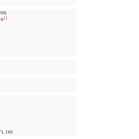
800)
11
36
4
71, 260