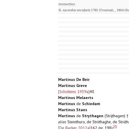
monachus
fl.
sacerdos secularis
1783 (Tournai), , 1804 (B
Martinus De Beir
Martinus Greve
[Scholtens 1939a]
40
Martinus Melaerts
Martinus
de
Schiedam
Martinus Staes
Martinus
de
Strythagen
(Strijthagen) 
alias
Steinthuro, de Striithaghe, de Strü
20
[De Backer 2012a]
162 (nr. 198)