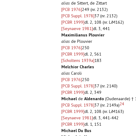
alias
de Sittert, de Zittart
[PCB 1976]
249 (nr. 2132)
[PCB Suppl. 1978]
37 (nr. 2132)
[PCBR 1999]
dl. 2, 108 (nr. LiM162)
[Seynaeve 1981]
dl. 3, 441
Maximilianus Plouvier
alias
de Plouvier
[PCB 1976]
250
[PCBR 1999]
dl. 2, 561
[Scholtens 1939a]
183
Melchior Charles
alias
Caroli
[PCB 1976]
250
[PCB Suppl. 1978]
37 (nr. 2140)
[PCBR 1999]
dl. 2, 349
Michael
de
Aldenardo
(Oudenaarde) † 
24
[PCB Suppl. 1978]
37 (nr. 2149a)
[PCBR 1999]
dl. 2, 108 (nr. LiM163)
[Seynaeve 1981]
dl. 3, 441-442
[PCBR 1999]
dl. 1, 151
Michael Du Bus