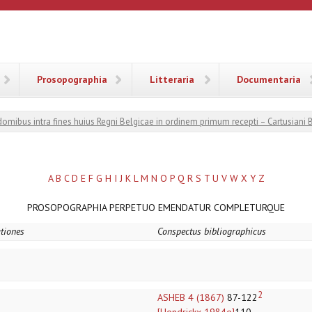
ANA
Prosopographia
Litteraria
Documentaria
 domibus intra fines huius Regni Belgicae in ordinem primum recepti – Cartusiani 
A
B
C
D
E
F
G
H
I
J
K
L
M
N
O
P
Q
R
S
T
U
V
W
X
Y
Z
PROSOPOGRAPHIA PERPETUO EMENDATUR COMPLETURQUE
ationes
Conspectus bibliographicus
2
ASHEB 4 (1867)
87-122