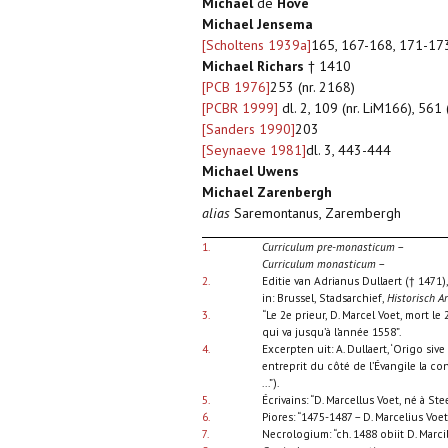
Michael
de
Hove
Michael Jensema
[Scholtens 1939a]
165, 167-168, 171-17
Michael Richars
† 1410
[PCB 1976]
253 (nr. 2168)
[PCBR 1999]
dl. 2, 109 (nr. LiM166), 561
[Sanders 1990]
203
[Seynaeve 1981]
dl. 3, 443-444
Michael Uwens
Michael Zarenbergh
alias
Saremontanus, Zarembergh
1.
Curriculum pre-monasticum
–
Curriculum monasticum
–
2.
Editie van Adrianus Dullaert († 1471)
in: Brussel, Stadsarchief,
Historisch Ar
3.
“Le 2e prieur, D. Marcel Voet, mort le
qui va jusqu’à l’année 1558”.
4.
Excerpten uit: A. Dullaert, ‘Origo sive 
entreprit du côté de l’Évangile la con
...”).
5.
Écrivains: “D. Marcellus Voet, né à S
6.
Piores: “1475-1487 – D. Marcelius Voet
7.
Necrologium: “ch. 1488 obiit D. Marci