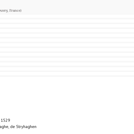
euvry, France)
† 1529
thaghe, de Stryhaghen