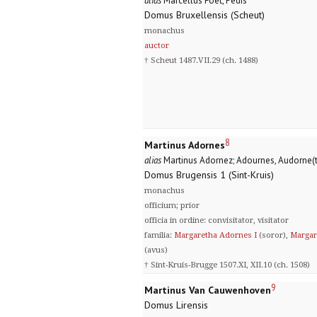
alias
Marcellus Foet, Pedis
Domus Bruxellensis (Scheut)
monachus
auctor
† Scheut 1487.VII.29 (ch. 1488)
8
Martinus Adornes
alias
Martinus Adornez; Adournes, Audorne(t
Domus Brugensis 1 (Sint-Kruis)
monachus
officium; prior
officia in ordine: convisitator, visitator
familia:
Margaretha Adornes I
(soror),
Margar
(avus)
† Sint-Kruis-Brugge 1507.XI, XII.10 (ch. 1508)
9
Martinus Van Cauwenhoven
Domus Lirensis