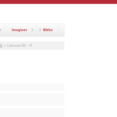
Imagines
Biblio
BE
»
Cartusiani BE – M