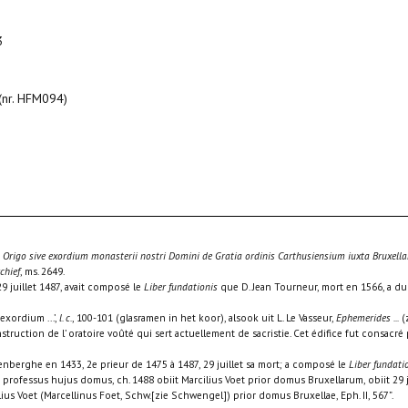
3
 (nr. HFM094)
,
Origo sive exordium monasterii nostri Domini de Gratia ordinis Carthusiensium iuxta Bruxell
chief
, ms. 2649.
 29 juillet 1487, avait composé le
Liber fundationis
que D. Jean Tourneur, mort en 1566, a 
exordium ...’,
l. c.
, 100-101 (glasramen in het koor), alsook uit L. Le Vasseur,
Ephemerides ...
(z
struction de l’ oratoire voûté qui sert actuellement de sacristie. Cet édifice fut consacré 
teenberghe en 1433, 2e prieur de 1475 à 1487, 29 juillet sa mort; a composé le
Liber fundati
 professus hujus domus, ch. 1488 obiit Marcilius Voet prior domus Bruxellarum, obiit 29 juli
lius Voet (Marcellinus Foet, Schw.[zie Schwengel]) prior domus Bruxellae, Eph. II, 567”.