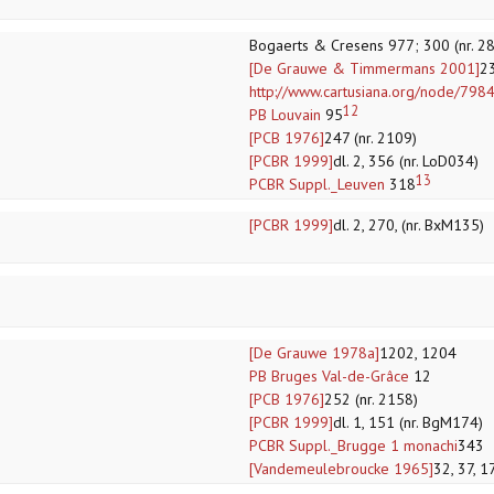
Bogaerts & Cresens 977; 300 (nr. 2
[De Grauwe & Timmermans 2001]
2
http://www.cartusiana.org/node/798
12
PB Louvain
95
[PCB 1976]
247 (nr. 2109)
[PCBR 1999]
dl. 2, 356 (nr. LoD034)
13
PCBR Suppl._Leuven
318
[PCBR 1999]
dl. 2, 270, (nr. BxM135)
[De Grauwe 1978a]
1202, 1204
PB Bruges Val-de-Grâce
12
[PCB 1976]
252 (nr. 2158)
[PCBR 1999]
dl. 1, 151 (nr. BgM174)
PCBR Suppl._Brugge 1 monachi
343
[Vandemeulebroucke 1965]
32, 37, 1