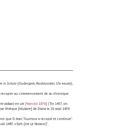
am in Schute
(Oudergem, Rooklooster, 17e eeuw)),
du recopier au commencement de sa chronique
ie aldaar) en uit
[Vranckx 1876]
(“En 1457, on
par l’évêque [titulaire] de Diana le 26 sept 1459
onis
que D. Jean Tourneur a recopié et continué”.
i 1487, v. Eph. [zie Le Vasseur]”.