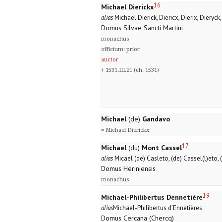
16
Michael Dierickx
alias
Michael Dierick, Diericx, Dierix, Dieryck
Domus Silvae Sancti Martini
monachus
officium: prior
auctor
† 1531.III.21 (ch. 1531)
Michael
(de)
Gandavo
= Michael Dierickx
17
Michael
(du)
Mont Cassel
alias
Micael (de) Casleto, (de) Cassel(l)eto, 
Domus Heriniensis
monachus
19
Michael-Philibertus Dennetière
alias
Michael-Philibertus d’Ennetières
Domus Cercana (Chercq)