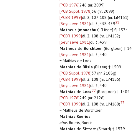
[PCB 1976]
246 (nr. 2099)
[PCB Suppl. 1978]
36 (nr. 2099)
[PCBR 1999]
dl. 2, 107-108 (nr. LiM151)
21
[Seynaeve 1981]
dl. 3, 438-439
Matheus
(
monachus
) [Liège] fl. 1374
[PCBR 1999]
dl. 2, 108 (nr. LiM152)
[Seynaeve 1981]
dl. 3, 439
Matheus
de
Borchloen
(Borgloon) † 1
[Seynaeve 1981]
dl. 3, 440
= Mathias de Looz
Mathias
de
Blisia
(Bilzen) † 1509
[PCB Suppl. 1978]
37 (nr. 2108g)
[PCBR 1999]
dl. 2, 108 (nr. LiM155)
[Seynaeve 1981]
dl. 3, 440
22
Mathias
de
Looz
(Borgloon) † 1484
[PCB 1976]
249 (nr. 2126)
23
[PCBR 1999]
dl. 2, 108 (nr. LiM160)
= Matheus de Borchloen
Mathias Roerius
alias
Roeris, Rueris
Mathias
de
Sittart
(Sittard) † 1539