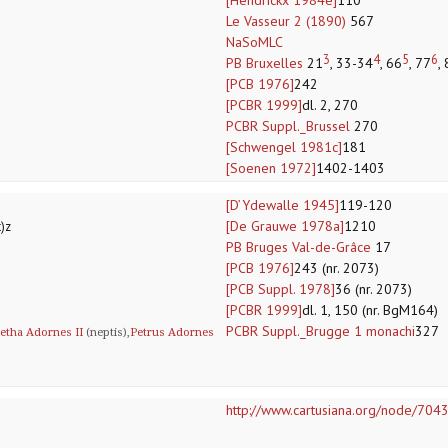
[Hendrickx 1984e]
110
Le Vasseur 2 (1890)
567
NaSoMLC
3
4
5
6
PB Bruxelles
21
, 33-34
, 66
, 77
,
[PCB 1976]
242
[PCBR 1999]
dl. 2, 270
PCBR Suppl._Brussel
270
[Schwengel 1981c]
181
[Soenen 1972]
1402-1403
[D’Ydewalle 1945]
119-120
[De Grauwe 1978a]
1210
)z
PB Bruges Val-de-Grâce
17
[PCB 1976]
243 (nr. 2073)
[PCB Suppl. 1978]
36 (nr. 2073)
[PCBR 1999]
dl. 1, 150 (nr. BgM164)
PCBR Suppl._Brugge 1 monachi
327
etha Adornes II
(neptis),
Petrus Adornes
http://www.cartusiana.org/node/704