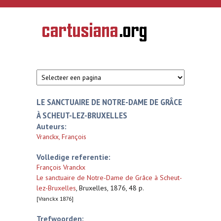
Overslaan en naar de inhoud gaan
CARTUSIANA
Geschiedenis
van de
kartuizerorde
in de
Nederlanden
LE SANCTUAIRE DE NOTRE-DAME DE GRÂCE
À SCHEUT-LEZ-BRUXELLES
Auteurs:
Vranckx, François
Volledige referentie:
François Vranckx
Le sanctuaire de Notre-Dame de Grâce à Scheut-
lez-Bruxelles
,
Bruxelles, 1876, 48 p.
[Vranckx 1876]
Trefwoorden: