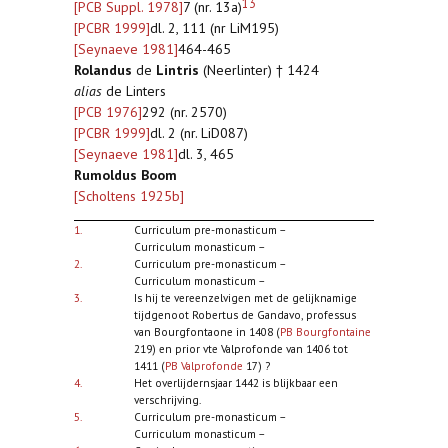
13
[PCB Suppl. 1978]
7 (nr. 13a)
[PCBR 1999]
dl. 2, 111 (nr LiM195)
[Seynaeve 1981]
464-465
Rolandus
de
Lintris
(Neerlinter) † 1424
alias
de Linters
[PCB 1976]
292 (nr. 2570)
[PCBR 1999]
dl. 2 (nr. LiD087)
[Seynaeve 1981]
dl. 3, 465
Rumoldus Boom
[Scholtens 1925b]
1.
Curriculum pre-monasticum –
Curriculum monasticum –
2.
Curriculum pre-monasticum –
Curriculum monasticum –
3.
Is hij te vereenzelvigen met de gelijknamige
tijdgenoot Robertus de Gandavo, professus
van Bourgfontaone in 1408 (
PB Bourgfontaine
219) en prior vte Valprofonde van 1406 tot
1411 (
PB Valprofonde
17) ?
4.
Het overlijdernsjaar 1442 is blijkbaar een
verschrijving.
5.
Curriculum pre-monasticum –
Curriculum monasticum –