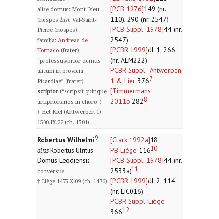
[PCB 1976]
149 (nr.
aliae domus: Mont-Dieu
110), 290 (nr. 2547)
(hospes
bis
), Val-Saint-
[PCB Suppl. 1978]
44 (nr.
Pierre (hospes)
2547)
familia:
Andreas de
[PCBR 1999]
dl. 1, 266
Tornaco
(frater),
(nr. ALM222)
“professus/prior domus
PCBR Suppl._Antwerpen
alicubi in provicia
7
1 & Lier
376
Picardiae” (frater)
[Timmermans
scriptor
(“scripsit quinque
8
2011b]
282
antiphonarios in choro”)
† Het Kiel (Antwerpen 1)
1500.IX.22 (ch. 1501)
9
Robertus Wilhelmi
[Clark 1992a]
18
10
PB Liège
116
alias
Robertus Ulritus
Domus Leodiensis
[PCB Suppl. 1978]
44 (nr.
11
2533a)
conversus
[PCBR 1999]
dl. 2, 114
† Liège 1475.X.09 (ch. 1476)
(nr. LiC016)
PCBR Suppl. Liège
12
366