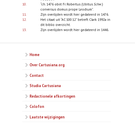
10.
“ch. 1476 obiit Fr. Robertus (Ulritus
Schw.
)
conversus domus prope Leodium”.
11.
Zijn overlijden wordt hier gedateerd in 1476.
12.
Het citaat uit “AC:100:12” betreft Clark 1992a in
dit biblio overzicht.
13.
Zijn overlijden wordt hier gedateerd in 1446.
Home
Over Cartusiana.org
Contact
Studia Cartusiana
Redactionele afkortingen
Colofon
Laatste wijzigingen