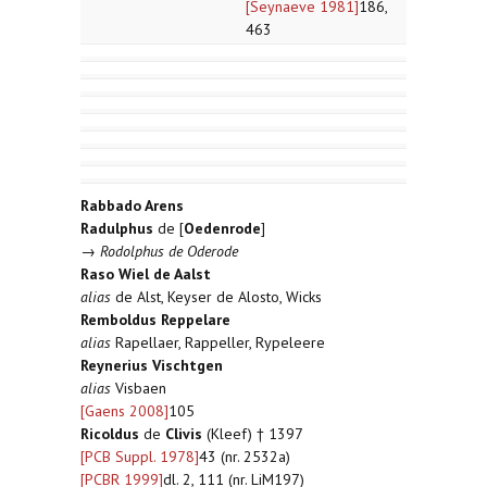
[Seynaeve 1981]
186,
463
Rabbado Arens
Radulphus
de [
Oedenrode
]
→
Rodolphus de Oderode
Raso Wiel de Aalst
alias
de Alst, Keyser de Alosto, Wicks
Remboldus Reppelare
alias
Rapellaer, Rappeller, Rypeleere
Reynerius Vischtgen
alias
Visbaen
[Gaens 2008]
105
Ricoldus
de
Clivis
(Kleef) † 1397
[PCB Suppl. 1978]
43 (nr. 2532a)
[PCBR 1999]
dl. 2, 111 (nr. LiM197)