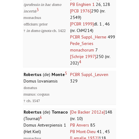
PB Enghien 1
26, 128
(professio in hac domo
3
[PCB 1976]
290 (nr.
incerta
)
2549)
monachus
[PCBR 1999]
dl. 1 , 46
officium: prior
(nr. ChM214)
†
in domo ignota
ch. 1422
PCBR Suppl._Herne
499
Pede_Series
monachorum
7
[Schrije 1997]
250 (nr.
4
202)
5
Robertus
(de)
Monte
PCBR Suppl._Leuven
Domus lovaniansis
329
donatus
munus: coquus
† ch. 1547
Robertus
(de)
Tornaco
[De Backer 2012a]
148
6
(Tournai)
(nr. 10)
Domus Antverpiensis 1
PB Anvers
85
(Het Kiel)
PB Mont-Dieu
41 , 45
[Lamalle 1932]
118
monachus