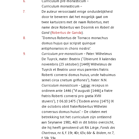
6.
Curriculum pre-monasticum –
Curriculum monasticum –
7.
De auteur veroorzaakt enige onduidelijkheid
door te beweren dat het mogelijk gaat om
twee kartuizers met de naam Robertus, met
name deze Robertus van Doornik en
Robert de
Gand
(
Robertus de Ganda
).
8.
“Domnus Robertus de Tornaco monachus
domus hujus qui scripsit quinque
antiphonarios in choro nostro”.
9.
Curriculum pre-monasticum
– Pater: Wilhelmus
De Tuyrck, mater: Beatrix (“Obierunt X kalendas
novembris (23 oktober) [1449] Wilhelmus de
Tuyrck et Beatrix uxor eius parentes fratris
Roberti conversi domus huius, unde habuimus
semel circa cnetum grifiones”), frater: N.N.
Ciurriculum monasticum
–
Liège
: recepus in
ordinem ante 1446 (“VI augusti [1446] a fratre
fratris Roberti conversi pro gratia XVIII
stuvers”), † 06.10.1475 (“Eodem anno [1475] IX
die octobris obiit fraterRobertus Wilhelmi
conversus domus huius”. – De citaten met
betrekking tot het curriculum zijn ontleend
aan Seynaeve 1981, 463 in dit biblio overzicht,
die hij heeft genoteerd uit RA Liège,
Fonds des
Chartreux
, nr. 6, f. 19r, 40r, 63v, 66r &
Ibidem
, nr. 7,
f. 38r, 39v.