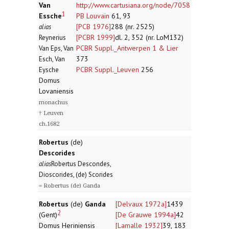
Van
http://www.cartusiana.org/node/7058
1
Essche
PB Louvain
61, 93
[PCB 1976]
288 (nr. 2525)
alias
[PCBR 1999]
dl. 2, 352 (nr. LoM132)
Reynerius
PCBR Suppl._Antwerpen 1 & Lier
Van Eps, Van
373
Esch, Van
PCBR Suppl._Leuven
256
Eysche
Domus
Lovaniensis
monachus
† Leuven
ch.1682
Robertus
(de)
Descorides
alias
Robertus Descondes,
Dioscorides, (de) Scorides
= Robertus (de) Ganda
Robertus
(de)
Ganda
[Delvaux 1972a]
1439
2
(Gent)
[De Grauwe 1994a]
42
Domus Heriniensis
[Lamalle 1932]
39, 183