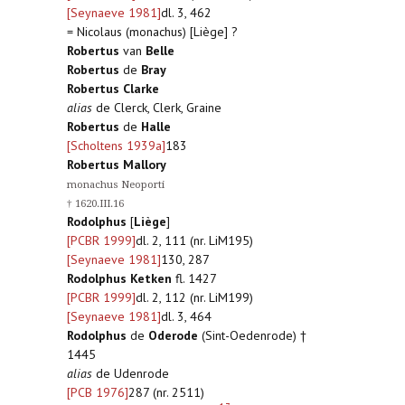
[Seynaeve 1981]
dl. 3, 462
= Nicolaus (monachus) [Liège] ?
Robertus
van
Belle
Robertus
de
Bray
Robertus Clarke
alias
de Clerck, Clerk, Graine
Robertus
de
Halle
[Scholtens 1939a]
183
Robertus Mallory
monachus Neoporti
† 1620.III.16
Rodolphus
[
Liège
]
[PCBR 1999]
dl. 2, 111 (nr. LiM195)
[Seynaeve 1981]
130, 287
Rodolphus Ketken
fl. 1427
[PCBR 1999]
dl. 2, 112 (nr. LiM199)
[Seynaeve 1981]
dl. 3, 464
Rodolphus
de
Oderode
(Sint-Oedenrode) †
1445
alias
de Udenrode
[PCB 1976]
287 (nr. 2511)