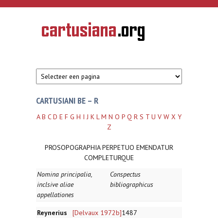
Overslaan en naar de inhoud gaan
CARTUSIANA
Geschiedenis
van de
kartuizerorde
in de
Nederlanden
CARTUSIANI BE – R
A
B
C
D
E
F
G
H
I
J
K
L
M
N
O
P
Q
R
S
T
U
V
W
X
Y
Z
PROSOPOGRAPHIA PERPETUO EMENDATUR
COMPLETURQUE
Nomina principalia,
Conspectus
inclsive aliae
bibliographicus
appellationes
Reynerius
[Delvaux 1972b]
1487