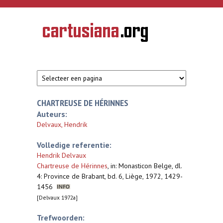
Overslaan en naar de inhoud gaan
CARTUSIANA
Geschiedenis
van de
kartuizerorde
in de
Nederlanden
CHARTREUSE DE HÉRINNES
Auteurs:
Delvaux, Hendrik
Volledige referentie:
Hendrik Delvaux
Chartreuse de Hérinnes
,
in: Monasticon Belge, dl.
4: Province de Brabant, bd. 6, Liège, 1972, 1429-
1456
[Delvaux 1972a]
Trefwoorden: