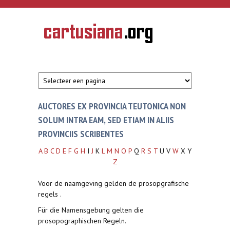
Overslaan en naar de inhoud gaan
CARTUSIANA
Geschiedenis
van de
kartuizerorde
in de
Nederlanden
AUCTORES EX PROVINCIA TEUTONICA NON
SOLUM INTRA EAM, SED ETIAM IN ALIIS
PROVINCIIS SCRIBENTES
A
B
C
D
E
F
G
H
I
J
K
L
M
N
O
P
Q
R
S
T
U V
W
X Y
Z
Voor de naamgeving gelden de prosopgrafische
regels .
Für die Namensgebung gelten die
prosopographischen Regeln.