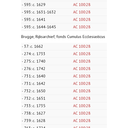
- 593:
c.
1629
AC 100:28
- 593:
c.
1631-1632
AC 100:28
- 593:
c.
1641
AC 100:28
- 593:
c.
1644-1645
AC 100:28
Brugge, Rijksarchief, fonds Cumulus Ecclesiasticus
- 37:
c.
1662
AC 100:28
- 274:
c.
1733
AC 100:28
- 275:
c.
1740
AC 100:28
- 276:
c.
1742
AC 100:28
- 731:
c.
1640
AC 100:28
- 731:
c.
1642
AC 100:28
- 732:
c.
1650
AC 100:28
- 732:
c.
1651
AC 100:28
- 733:
c.
1735
AC 100:28
- 738:
c.
1627
AC 100:28
- 739:
c.
1628
AC 100:28