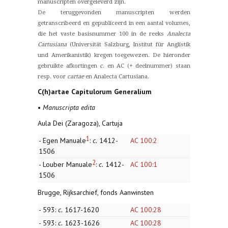
manuscripten overgeleverd zijn.
De teruggevonden manuscripten werden
getranscribeerd en gepubliceerd in een aantal volumes,
die het vaste basisnummer 100 in de reeks
Analecta
Cartusiana
(Universität Salzburg, Institut für Anglistik
und Amerikanistik) kregen toegewezen. De hieronder
gebruikte afkortingen
c
. en AC (+ deelnummer) staan
resp. voor
cartae
en Analecta Cartusiana.
C(h)artae Capitulorum Generalium
•
Manuscripta edita
Aula Dei (Zaragoza), Cartuja
1
- Egen Manuale
:
c.
1412-
AC 100:2
1506
2
- Louber Manuale
:
c.
1412-
AC 100:1
1506
Brugge, Rijksarchief, fonds Aanwinsten
- 593:
c.
1617-1620
AC 100:28
- 593:
c.
1623-1626
AC 100:28