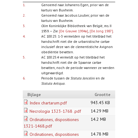
1.
Genoemd naar Johanens Egen, prior van de
kartuis van Buxheim.
2.
Genoemd naar Jacobus Louber, prior van de
kartuis van Buxheim.
3.
Olim
Koninklijke Bibliotheek van België, ms. II
1959. — Zie
[De Grauwe 1994a]
,
[De Jong 1987]
.
4.
AC 100:25: 1-3 vermelden op het titelblad het
handschrift niet die de urbanistische cartae
inclusief deze van de clementistiche Avignon
obediëntie bevatten.
5.
AC 100:25:4 vermeldt op het titelblad het
handschrift niet die de Spaanse cartae
bevatten, noch de periode wanneer ze werden
uitgevaardigd.
6.
Periode tussen de
Statuta Jancelini
en de
Statuta Antiqua
.
Bijlage
Grootte
943.45 KB
Index chartarum.pdf
14.29 MB
Necrologia 1323-1768 .pdf
14.2 MB
Ordinationes, dispositiones
1321-1468.pdf
14.78 MB
Ordinationes, dispositiones