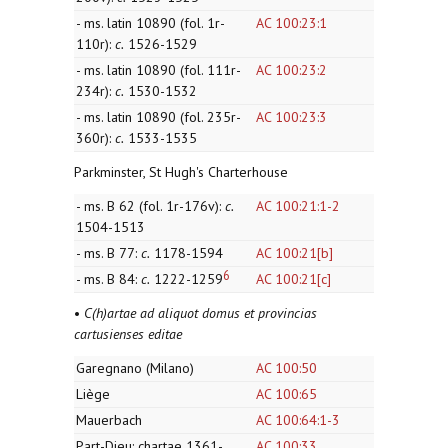
- ms. latin 10890 (fol. 1r-
AC 100:23:1
110r):
c.
1526-1529
- ms. latin 10890 (fol. 111r-
AC 100:23:2
234r):
c.
1530-1532
- ms. latin 10890 (fol. 235r-
AC 100:23:3
360r):
c.
1533-1535
Parkminster, St Hugh's Charterhouse
- ms. B 62 (fol. 1r-176v):
c.
AC 100:21:1-2
1504-1513
- ms. B 77:
c.
1178-1594
AC 100:21[b]
6
- ms. B 84:
c.
1222-1259
AC 100:21[c]
•
C(h)artae ad aliquot domus et provincias
cartusienses editae
Garegnano (Milano)
AC 100:50
Liège
AC 100:65
Mauerbach
AC 100:64:1-3
Part-Dieu: chartae 1361-
AC 100:33