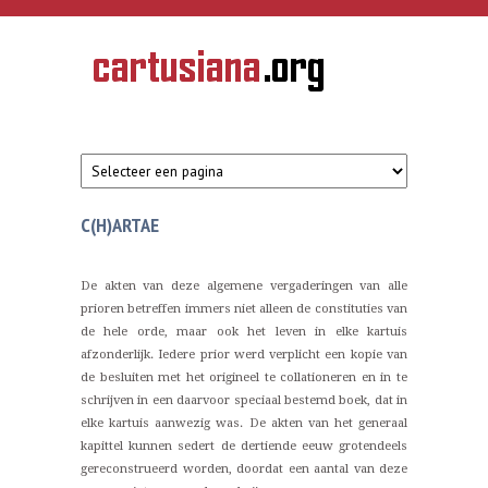
Overslaan en naar de inhoud gaan
CARTUSIANA
Geschiedenis
van de
kartuizerorde
in de
Nederlanden
C(H)ARTAE
De akten van deze algemene vergaderingen van alle
prioren betreffen immers niet alleen de constituties van
de hele orde, maar ook het leven in elke kartuis
afzonderlijk. Iedere prior werd verplicht een kopie van
de besluiten met het origineel te collationeren en in te
schrijven in een daarvoor speciaal bestemd boek, dat in
elke kartuis aanwezig was. De akten van het generaal
kapittel kunnen sedert de dertiende eeuw grotendeels
gereconstrueerd worden, doordat een aantal van deze