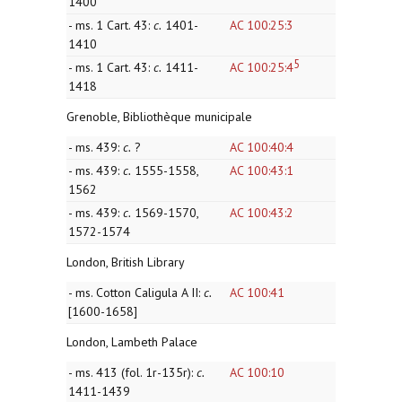
1400
- ms. 1 Cart. 43:
c.
1401-
AC 100:25:3
1410
5
- ms. 1 Cart. 43:
c.
1411-
AC 100:25:4
1418
Grenoble, Bibliothèque municipale
- ms. 439:
c.
?
AC 100:40:4
- ms. 439:
c.
1555-1558,
AC 100:43:1
1562
- ms. 439:
c.
1569-1570,
AC 100:43:2
1572-1574
London, British Library
- ms. Cotton Caligula A II:
c.
AC 100:41
[1600-1658]
London, Lambeth Palace
- ms. 413 (fol. 1r-135r):
c.
AC 100:10
1411-1439