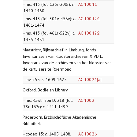
- ms. 413 (fol. 136r-300r):
c.
AC 100:11
1440-1460
- ms. 413 (fol. 301v-458v):
c.
AC 100:12:1
1461-1474
- ms. 413 (fol. 461r-522v):
c.
AC 100:12:2
1475-1481
Maastricht, Rijksarchief in Limburg, fonds
Inventarissen van kloosterarchieven XIVD L:
Inventaris van de archieven van het klooster van
de kartuizers te Roermond
- inv. 255:
c.
1609-1625
AC 100:21[a]
Oxford, Bodleian Library
- ms. Rawlinson D. 318 (fol.
AC 100:2
73r-167r):
c.
1411-1499
Paderborn, Erzbischöfliche Akademische
Bibliothek
- codex 15:
c.
1405, 1408,
AC 100:26