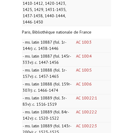
1410-1412, 1420-1423,
1425, 1429, 1431-1435,
1437-1438, 1440-1444,
1446-1450
Paris, Bibliothèque nationale de France
- ms. latin 10887 (fol. 1r-
AC 100:3
144r):
c.
1438-1446
- ms. latin 10887 (fol. 145r-
AC 100:4
333v):
c.
1447-1456
- ms. latin 10888 (fol. 1r-
AC 100:5
157v):
c.
1457-1465
- ms. latin 10888 (fol. 159r-
AC 100:6
307r):
c.
1466-1474
- ms. latin 10889 (fol. 3r-
AC 100:22:1
83v):
c.
1516-1519
- ms. latin 10889 (fol. 84r-
AC 100:22:2
142v):
c.
1520-1522
- ms. latin 10889 (fol. 143r-
AC 100:22:3
200v):
c.
1523-1525