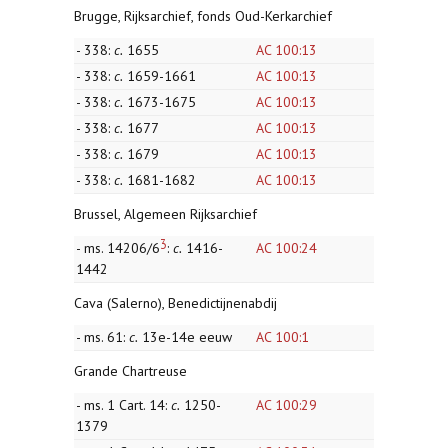
Brugge, Rijksarchief, fonds Oud-Kerkarchief
- 338:
c.
1655
AC 100:13
- 338:
c.
1659-1661
AC 100:13
- 338:
c.
1673-1675
AC 100:13
- 338:
c.
1677
AC 100:13
- 338:
c.
1679
AC 100:13
- 338:
c.
1681-1682
AC 100:13
Brussel, Algemeen Rijksarchief
3
- ms. 14206/6
:
c.
1416-
AC 100:24
1442
Cava (Salerno), Benedictijnenabdij
- ms. 61:
c.
13e-14e eeuw
AC 100:1
Grande Chartreuse
- ms. 1 Cart. 14:
c.
1250-
AC 100:29
1379