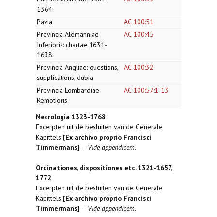
1364
Pavia
AC 100:51
Provincia Alemanniae
AC 100:45
Inferioris: chartae 1631-
1638
Provincia Angliae: questions,
AC 100:32
supplications, dubia
Provincia Lombardiae
AC 100:57:1-13
Remotioris
Necrologia 1323-1768
Excerpten uit de besluiten van de Generale
Kapittels
[Ex archivo proprio Francisci
Timmermans]
–
Vide appendicem
.
Ordinationes, dispositiones etc. 1321-1657,
1772
Excerpten uit de besluiten van de Generale
Kapittels
[Ex archivo proprio Francisci
Timmermans]
–
Vide appendicem
.