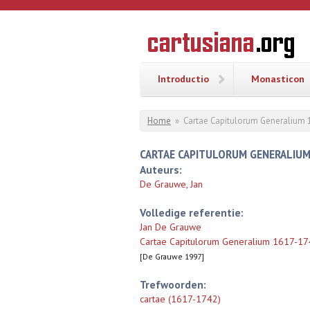
Overslaan en naar de inhoud gaan
CARTUSI
Geschiedenis
van de
kartuizerorde
in de
Nederlanden
Introductio
Monasticon
U bent hier
Home
»
Cartae Capitulorum Generalium 1
CARTAE CAPITULORUM GENERALIUM 
Auteurs:
De Grauwe, Jan
Volledige referentie:
Jan De Grauwe
Cartae Capitulorum Generalium 1617-1742
[De Grauwe 1997]
Trefwoorden:
cartae (1617-1742)