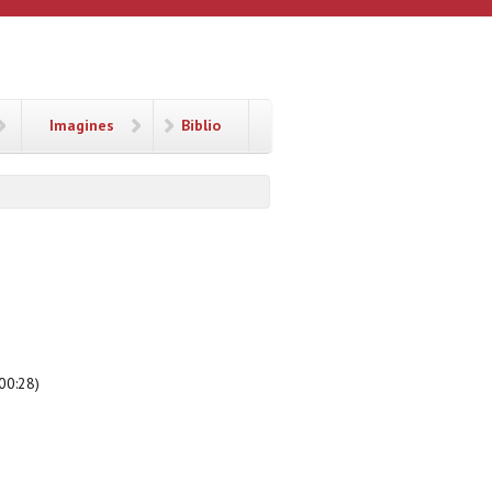
Imagines
Biblio
100:28)