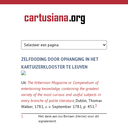
Overslaan en naar de inhoud gaan
CARTUSIANA
Geschiedenis
van de
kartuizerorde
in de
Nederlanden
ZELFDODING DOOR OPHANGING IN HET
KARTUIZERKLOOSTER TE LEUVEN
Uit:
The Hibernian Magazine or Compendium of
entertaining kwowledge, containing the greatest
variety of the most curious and useful subjects in
every branche of polite literature
, Dublin, Thomas
1
Walker, 1781,
s. v.
September 1781, p. 451.
1.
Met dank aan Jos Bernaer (Herne) voor dit
signalement.