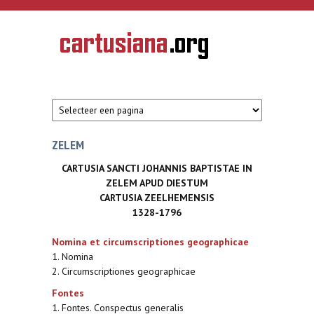
Overslaan en naar de inhoud gaan
CARTUSIANA
Geschiedenis
van de
kartuizerorde
in de
Nederlanden
ZELEM
CARTUSIA SANCTI JOHANNIS BAPTISTAE IN
ZELEM APUD DIESTUM
CARTUSIA ZEELHEMENSIS
1328-1796
Nomina et circumscriptiones geographicae
1. Nomina
2. Circumscriptiones geographicae
Fontes
1. Fontes. Conspectus generalis