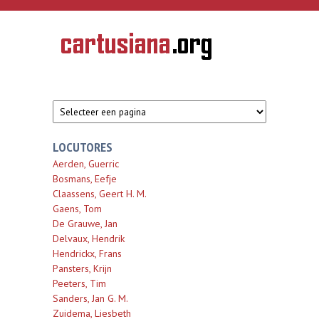
Overslaan en naar de inhoud gaan
CARTUSIANA
Geschiedenis
van de
kartuizerorde
in de
Nederlanden
LOCUTORES
Aerden, Guerric
Bosmans, Eefje
Claassens, Geert H. M.
Gaens, Tom
De Grauwe, Jan
Delvaux, Hendrik
Hendrickx, Frans
Pansters, Krijn
Peeters, Tim
Sanders, Jan G. M.
Zuidema, Liesbeth