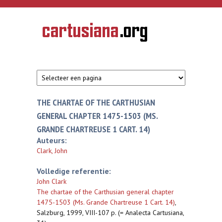
Overslaan en naar de inhoud gaan
CARTUSIANA
Geschiedenis
van de
kartuizerorde
in de
Nederlanden
THE CHARTAE OF THE CARTHUSIAN
GENERAL CHAPTER 1475-1503 (MS.
GRANDE CHARTREUSE 1 CART. 14)
Auteurs:
Clark, John
Volledige referentie:
John Clark
The chartae of the Carthusian general chapter
1475-1503 (Ms. Grande Chartreuse 1 Cart. 14)
,
Salzburg, 1999, VIII-107 p. (= Analecta Cartusiana,