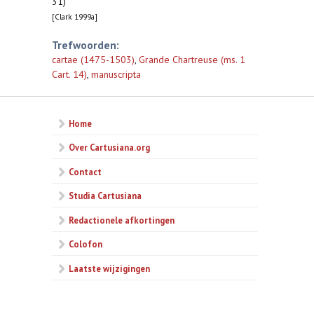
31)
[Clark 1999a]
Trefwoorden:
cartae (1475-1503)
,
Grande Chartreuse (ms. 1
Cart. 14)
,
manuscripta
Home
Over Cartusiana.org
Contact
Studia Cartusiana
Redactionele afkortingen
Colofon
Laatste wijzigingen