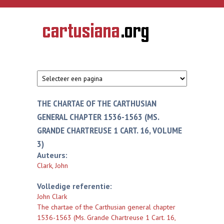
Overslaan en naar de inhoud gaan
CARTUSIANA
Geschiedenis
van de
kartuizerorde
in de
Nederlanden
THE CHARTAE OF THE CARTHUSIAN
GENERAL CHAPTER 1536-1563 (MS.
GRANDE CHARTREUSE 1 CART. 16, VOLUME
3)
Auteurs:
Clark, John
Volledige referentie:
John Clark
The chartae of the Carthusian general chapter
1536-1563 (Ms. Grande Chartreuse 1 Cart. 16,