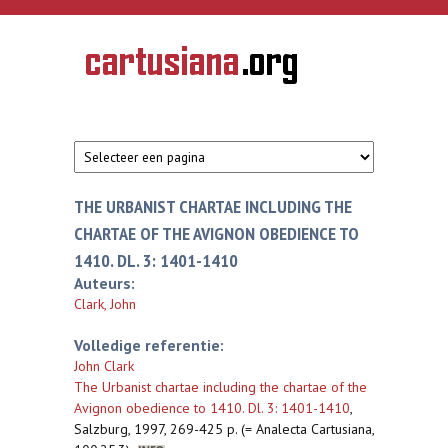
Overslaan en naar de inhoud gaan
CARTUSIANA
Geschiedenis
van de
kartuizerorde
in de
Nederlanden
THE URBANIST CHARTAE INCLUDING THE
CHARTAE OF THE AVIGNON OBEDIENCE TO
1410. DL. 3: 1401-1410
Auteurs:
Clark, John
Volledige referentie:
John Clark
The Urbanist chartae including the chartae of the
Avignon obedience to 1410. Dl. 3: 1401-1410
,
Salzburg, 1997, 269-425 p. (= Analecta Cartusiana,