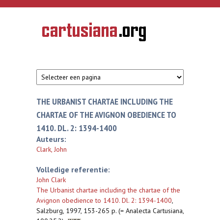
Overslaan en naar de inhoud gaan
CARTUSIANA
Geschiedenis
van de
kartuizerorde
in de
Nederlanden
THE URBANIST CHARTAE INCLUDING THE
CHARTAE OF THE AVIGNON OBEDIENCE TO
1410. DL. 2: 1394-1400
Auteurs:
Clark, John
Volledige referentie:
John Clark
The Urbanist chartae including the chartae of the
Avignon obedience to 1410. Dl. 2: 1394-1400
,
Salzburg, 1997, 153-265 p. (= Analecta Cartusiana,