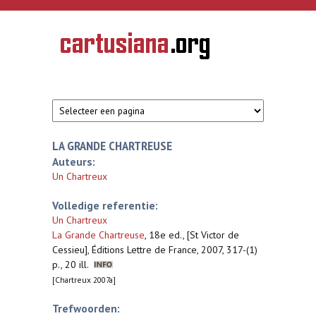
Overslaan en naar de inhoud gaan
CARTUSIANA
Geschiedenis
van de
kartuizerorde
in de
Nederlanden
LA GRANDE CHARTREUSE
Auteurs:
Un Chartreux
Volledige referentie:
Un Chartreux
La Grande Chartreuse
,
18e ed., [St Victor de
Cessieu], Éditions Lettre de France, 2007, 317-(1)
p., 20 ill.
[Chartreux 2007a]
Trefwoorden: