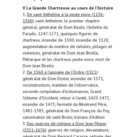
V. La Grande Chartreuse au cours de l'histoire
1.
De saint Anthelme à la peste noire (1136-
1360)
: saint Anthelme, le premier chapitre
général, généralat de Dom Basile, l'échelle du
Paradis, 1247-1271, quelques figures de
chartreux, incendie de 1300, incendie de 1320,
augmentation du nombre de cellules, pillages et
violences, généralat de Dom Jean Birelle,
Pétrarque et les chartreux, peste noire, mort de
Dom Jean Birelle
2.
De 1360 à l'apogée de l'Ordre (1521)
:
généralat de Dom Elzéar, incendie de 1371,
reconstructions, maintien de l'observance,
seconde compilation d'ordonnances, Grand
Schisme d'Occident, retour à l'unité, 1420-1472,
incendie de 1473, fermeté du Révérend Père,
1481-1503, généralat de Dom François du Puy,
canonisation de saint Bruno, travaux d'édition
3.
Des guerres de religion à Dom Jean Pégon
(1521-1676)
: guerres de religion, dévastations,
généralat de Dom Bernard Carasse, refonte des