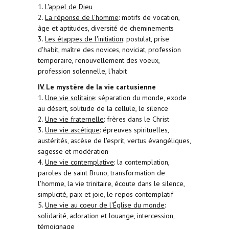
1.
L'appel de Dieu
2.
La réponse de l'homme
: motifs de vocation,
âge et aptitudes, diversité de cheminements
3.
Les étappes de l'initiation
: postulat, prise
d'habit, maître des novices, noviciat, profession
temporaire, renouvellement des voeux,
profession solennelle, l'habit
IV. Le mystère de la vie cartusienne
1.
Une vie solitaire
: séparation du monde, exode
au désert, solitude de la cellule, le silence
2.
Une vie fraternelle
: frères dans le Christ
3.
Une vie ascétique
: épreuves spirituelles,
austérités, ascèse de l'esprit, vertus évangéliques,
sagesse et modération
4.
Une vie contemplative
: la contemplation,
paroles de saint Bruno, transformation de
l'homme, la vie trinitaire, écoute dans le silence,
simplicité, paix et joie, le repos contemplatif
5.
Une vie au coeur de l'Église du monde
:
solidarité, adoration et louange, intercession,
témoignage