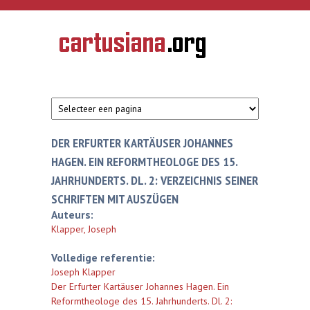
Overslaan en naar de inhoud gaan
CARTUSIANA
Geschiedenis
van de
kartuizerorde
in de
Nederlanden
DER ERFURTER KARTÄUSER JOHANNES
HAGEN. EIN REFORMTHEOLOGE DES 15.
JAHRHUNDERTS. DL. 2: VERZEICHNIS SEINER
SCHRIFTEN MIT AUSZÜGEN
Auteurs:
Klapper, Joseph
Volledige referentie:
Joseph Klapper
Der Erfurter Kartäuser Johannes Hagen. Ein
Reformtheologe des 15. Jahrhunderts. Dl. 2: