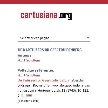
Overslaan en naar de inhoud gaan
CARTUSIANA
Geschiedenis
van de
kartuizerorde
in de
Nederlanden
DE KARTUIZERS BIJ GEERTRUIDENBERG
Auteurs:
H. J. J. Scholtens
Volledige referentie:
H. J. J. Scholtens
De kartuizers bij Geertruidenberg
,
in: Bossche
bijdragen. Bouwstoffen voor de geschiedenis van
het bisdom 's-Hertogenbosch, 18 (1945), 10-122,
2 ill.
[Scholtens 1945]