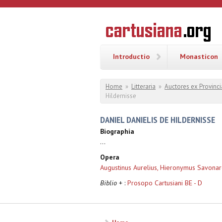
Overslaan en naar de inhoud gaan
CARTUSI
Geschiedenis
van de
kartuizerorde
in de
Nederlanden
Introductio
Monasticon
U bent hier
Home
»
Litteraria
»
Auctores ex Provinci
Hildernisse
DANIEL DANIELIS DE HILDERNISSE
Biographia
...
Opera
Augustinus Aurelius, Hieronymus Savona
Biblio
+ :
Prosopo Cartusiani BE - D