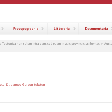
ANA
Prosopographia
Litteraria
Documentaria
a Teutonica non solum intra eam, sed etiam in aliis provinciis scribentes
»
Aucto
rola & Joannes Gerson-teksten