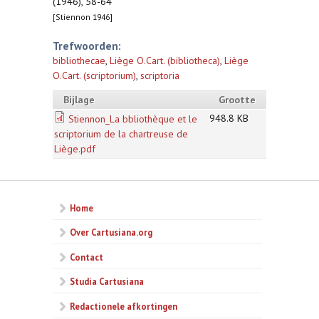
(1946), 58-64
[Stiennon 1946]
Trefwoorden:
bibliothecae
,
Liège O.Cart. (bibliotheca)
,
Liège
O.Cart. (scriptorium)
,
scriptoria
Bijlage
Grootte
948.8 KB
Stiennon_La bbliothèque et le
scriptorium de la chartreuse de
Liège.pdf
Home
Over Cartusiana.org
Contact
Studia Cartusiana
Redactionele afkortingen