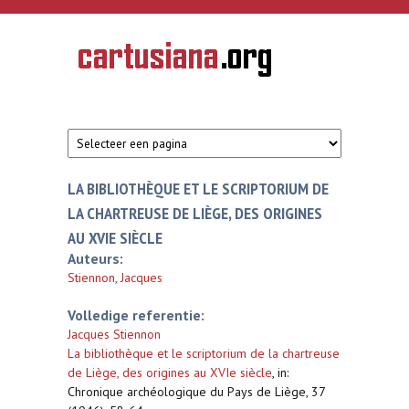
Overslaan en naar de inhoud gaan
CARTUSIANA
Geschiedenis
van de
kartuizerorde
in de
Nederlanden
LA BIBLIOTHÈQUE ET LE SCRIPTORIUM DE
LA CHARTREUSE DE LIÈGE, DES ORIGINES
AU XVIE SIÈCLE
Auteurs:
Stiennon, Jacques
Volledige referentie:
Jacques Stiennon
La bibliothèque et le scriptorium de la chartreuse
de Liège, des origines au XVIe siècle
,
in:
Chronique archéologique du Pays de Liège, 37