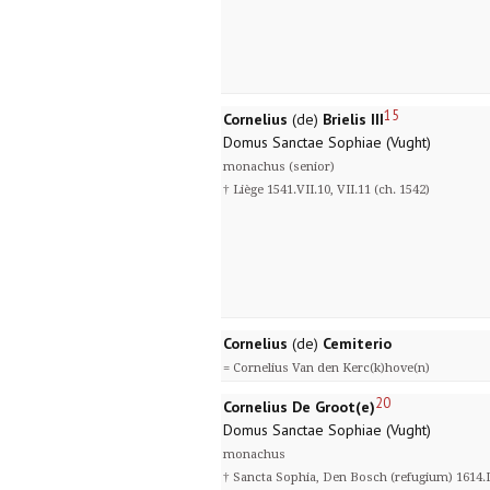
15
Cornelius
(de)
Brielis III
Domus Sanctae Sophiae (Vught)
monachus (senior)
† Liège 1541.VII.10, VII.11 (ch. 1542)
Cornelius
(de)
Cemiterio
= Cornelius Van den Kerc(k)hove(n)
20
Cornelius De Groot(e)
Domus Sanctae Sophiae (Vught)
monachus
† Sancta Sophia, Den Bosch (refugium) 1614.II