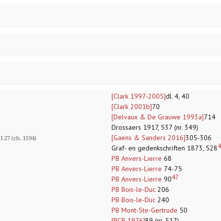
[Clark 1997-2005]
dl. 4, 40
[Clark 2001b]
70
[Delvaux & De Grauwe 1993a]
714
Drossaers 1917, 537 (nr. 349)
[Gaens & Sanders 2016]
305-306
I.27 (ch. 1594)
4
Graf- en gedenkschriften 1873, 528
PB Anvers-Lierre
68
PB Anvers-Lierre
74-75
47
PB Anvers-Lierre
90
PB Bois-le-Duc
206
PB Bois-le-Duc
240
PB Mont-Ste-Gertrude
50
[PCB 1976]
89 (nr. 517)