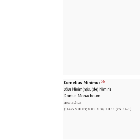
36
Cornelius Minimus
alias
Ninim(n)is, (de) Nimiris
Domus Monachoum
monachus
† 1475.VIII.03; X.03, X.04; XII.11 (ch. 1476)