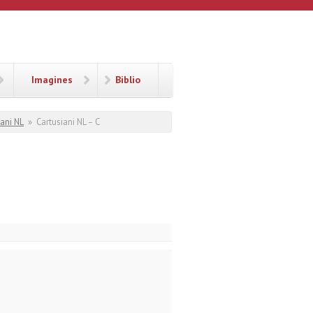
Imagines
Biblio
iani NL
»
Cartusiani NL – C