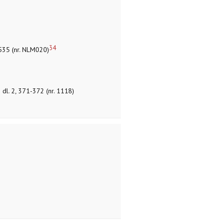
34
 535 (nr. NLM020)
; dl. 2, 371-372 (nr. 1118)