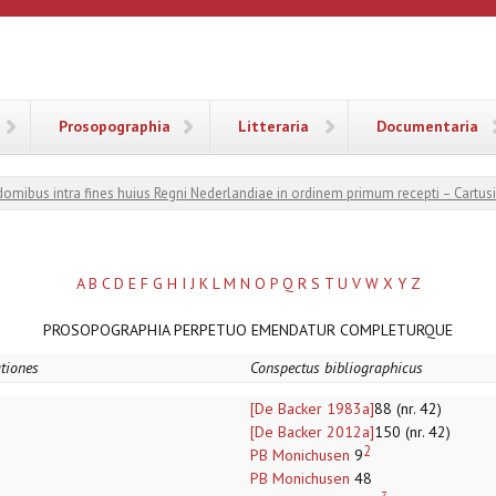
ANA
Prosopographia
Litteraria
Documentaria
 domibus intra fines huius Regni Nederlandiae in ordinem primum recepti – Cartus
A
B
C
D
E
F
G
H
I
J
K
L
M
N
O
P
Q
R
S
T
U
V
W
X
Y
Z
PROSOPOGRAPHIA PERPETUO EMENDATUR COMPLETURQUE
ationes
Conspectus bibliographicus
[De Backer 1983a]
88 (nr. 42)
[De Backer 2012a]
150 (nr. 42)
2
PB Monichusen
9
PB Monichusen
48