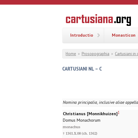
Overslaan en naar de inhoud gaan
CARTUSI
Geschiedenis
van de
kartuizerorde
in de
Nederlanden
Introductio
Monasticon
U bent hier
Home
»
Prosopographia
»
Cartusiani in
CARTUSIANI NL – C
Nomina principalia, inclusive aliae appell
1
Christianus [Monnikhuizen]
Domus Monachorum
monachus
† 1361.X.08 (ch. 1362)