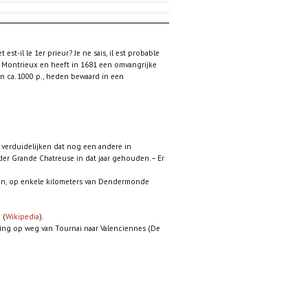
est-il le 1er prieur? Je ne sais, il est probable
 te Montrieux en heeft in 1681 een omvangrijke
n ca. 1000 p., heden bewaard in een
s verduidelijken dat nog een andere in
r Grande Chatreuse in dat jaar gehouden. – Er
eren, op enkele kilometers van Dendermonde
 (
Wikipedia
).
oing op weg van Tournai naar Valenciennes (De