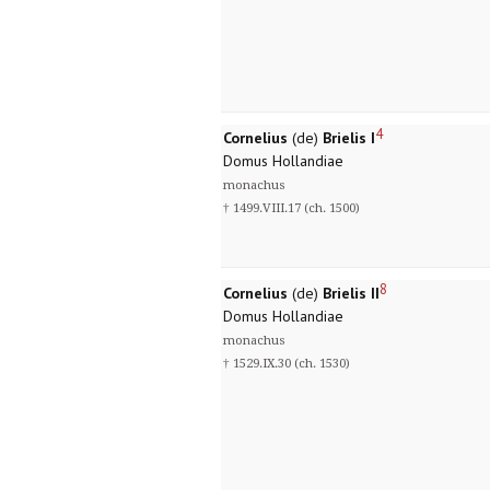
4
Cornelius
(de)
Brielis I
Domus Hollandiae
monachus
† 1499.VIII.17 (ch. 1500)
8
Cornelius
(de)
Brielis II
Domus Hollandiae
monachus
† 1529.IX.30 (ch. 1530)