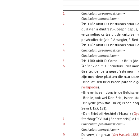
1.
Curriculum pre-monasticum
–
Curriculum monasticum
–
2.
“ch. 1362 obiit D. Christianus prior Ge
qu’il y en a d’autres”. – Joseph Capu
verzameling cartae uit de kartuizen 
privécollectie (zie P. Amargier, R. Ber
3.
“ch. 1362 obiit D. Christianus prior G
4.
Curriculum pre-monasticum
–
Curriculum monasticum
–
5.
“ch. 1500 obiit D. Cornelius Brilis (
6.
“Août 17 obiit D. Cornelius Brilis m
Geertruidenberg geprofeste monnik 
zijn meerdere plaatsen die naar dez
- Briel of Den Briel is een parochi
(
Wikipedia
).
- Brielen is een dorp in de Belgisc
- Brielle, ook wel Den Briel, is een
- Bruyelle (volkstaal: Briel) is ee
Seyn I, 153, 181).
- Den Briel bij Hechtel / Maaseik (
Gys
7.
Sterfdag: “XVI Kal. [Septembris]”, d.i.
8.
Curriculum pre-monasticum
–
Curriculum monasticum
–
9.
De verwijzing naar ‘
[Van Hasselt 1886