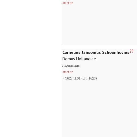
auctor
29
Cornelius Jansonius Schoonhovius
Domus Hollandiae
monachus
auctor
† 1623.II.01 (ch. 1623)