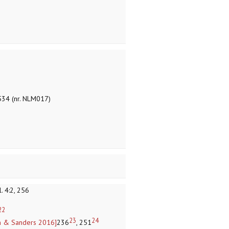
 534 (nr. NLM017)
l. 4:2, 256
22
23
24
jn & Sanders 2016]
236
, 251