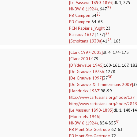
[Le Vasseur 1890-1893]
dl. 1, 229
25
NNBW 6 (1924)
, 647
26
PB Campen
54
PB Campen
64-65
PCN Rapiaria_Vught
23
27
Raissius 1632
[177]
28
[Scholtens 1939a]
41
, 163
[Clark 1997-2005]
dl. 4, 174-175
[Clark 2001c]
79
[D’Ydewalle 1945]
160-161, 167, 182
[De Grauwe 1978b]
1278
30
[De Grauwe 1997]
37
[De Grauwe & Timmermans 2009]
3
[Hendrickx 1987]
98-99
http://www.cartusiana.org/node/137
http://www.cartusiana.org/node/281
[Le Vasseur 1890-1893]
dl. 1, 148-1
[Moereels 1946]
31
NNBW 6 (1924)
, 854-855
PB Mont-Ste-Gertrude
62-63
PB Mont-Ste-Gertrude
72