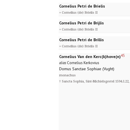
Cornelius Petri de Brielis
= Cornelius (de) Brielis II
Cornelius Petri de Brijlis
= Cornelius (de) Brielis II
Cornelius Petri de Brillis
= Cornelius (de) Brielis II
45
Cornelius Van den Kerc(k)hove(n)
alias
Cornelius Kerkovius
Domus Sanctae Sophiae (Vught)
monachus
† Sancta Sophia, Sint-Michielsgestel 1594.I.22, 