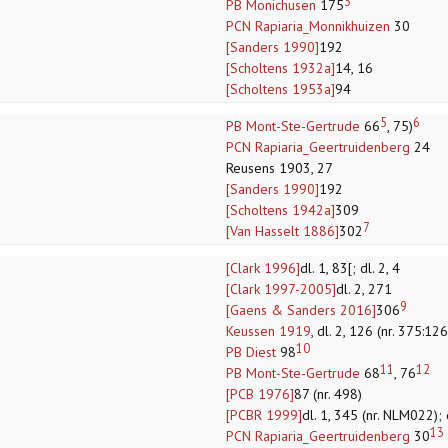
3
PB Monichusen
175
PCN Rapiaria_Monnikhuizen
30
[Sanders 1990]
192
[Scholtens 1932a]
14, 16
[Scholtens 1953a]
94
5
6
PB Mont-Ste-Gertrude
66
, 75)
PCN Rapiaria_Geertruidenberg
24
Reusens 1903, 27
[Sanders 1990]
192
[Scholtens 1942a]
309
7
[Van Hasselt 1886]
302
[Clark 1996]
dl. 1, 83[; dl. 2, 4
[Clark 1997-2005]
dl. 2, 271
9
[Gaens & Sanders 2016]
306
Keussen 1919
, dl. 2, 126 (nr. 375:126
10
PB Diest
98
11
12
PB Mont-Ste-Gertrude
68
, 76
[PCB 1976]
87 (nr. 498)
[PCBR 1999]
dl. 1, 345 (nr. NLM022); 
13
PCN Rapiaria_Geertruidenberg
30