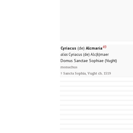
49
Cyriacus
(de)
Alcmaria
alias
Cyriacus (de) Alc(k)maer
Domus Sanctae Sophiae (Vught)
monachus
† Sancta Sophia, Vught ch. 1519