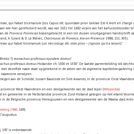
lriae, qui habet tricenarium (Jos. Capus dit: quondam prior Gelriae. Est-il mort en charge et 
s, aan wie hier gerefereerd wordt, was van 1652 tot 1682 vicaris van het kartuizerklooster
van de
Provincia Provinciae
bijeengebracht in een tot dusver onuitgegeven handschrift va
trand, A. Girard & D. Le Blévec,
Chartreuses de Provence
, Aix-en-Provence 1988, 132, 305).
elriae qui habet tricenarium (un nécrologe dit: olim prior – j’ignore qu’il a raison)”.
de Brielis ?) monachus professus ejusdem domus”.
onachus professus domus Hollandie ch. 1500 et 1530”. De laatste jaarvermelding wil slecht
met dezelfde naam staat opgetekend in de akten van de algemene kapittelvergadering de
e naamvorm verwijzen:
e gelegen aan de Schelde, tussen Baasrode en Sint-Amands, in de provincie Oost-Vlaand
he provincie West-Vlaanderen en een deelgemeente van de stad Ieper (
Wikipedia
).
 stad en gemeente in de Nederlandse provincie Zuid-Holland gelegen op het eiland Voorne
n dorp in de Belgische provincie Henegouwen en een deelgemeente van de Waalse stad Ant
seling 1960
, 189).
 17 augustus.
]
, 195’ is onbestaande.