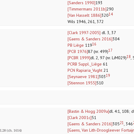
[Sanders 1990]
193
[Timmermans 2011b]
290
14
[Van Hasselt 1886]
320
Wils 1946, 261, 372
[Clark 1997-2005]
dl. 3, 37
[Gaens & Sanders 2016]
304
16
PB Liège
119
17
[PCB 1976]
87 (nr. 499)
18
[PCBR 1999]
dl. 2, 97 (nr. LiM029)
,
PCRB Suppl._Liège
61
PCN Rapiaria_Vught
21
19
[Seynaeve 1981]
303
[Stiennon 1955]
510
[Bastin & Hogg 2009a]
dl. 4:1, 108; d
[Clark 2001c]
51
21
[Gaens & Sanders 2016]
305
, 346
[Gaens, Van Lith-Droogleever Fortui
.28 (ch. 1614)