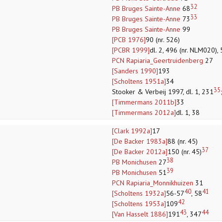
32
PB Bruges Sainte-Anne
68
33
PB Bruges Sainte-Anne
73
PB Bruges Sainte-Anne
99
[PCB 1976]
90 (nr. 526)
[PCBR 1999]
dl. 2, 496 (nr. NLM020),
PCN Rapiaria_Geertruidenberg
27
[Sanders 1990]
193
[Scholtens 1951a]
34
35
Stooker & Verbeij 1997, dl. 1, 231
[Timmermans 2011b]
33
[Timmermans 2012a]
dl. 1, 38
[Clark 1992a]
17
[De Backer 1983a]
88 (nr. 45)
37
[De Backer 2012a]
150 (nr. 45)
38
PB Monichusen
27
39
PB Monichusen
51
PCN Rapiaria_Monnikhuizen
31
40
41
[Scholtens 1932a]
56-57
, 58
42
[Scholtens 1953a]
109
43
44
[Van Hasselt 1886]
191
, 347