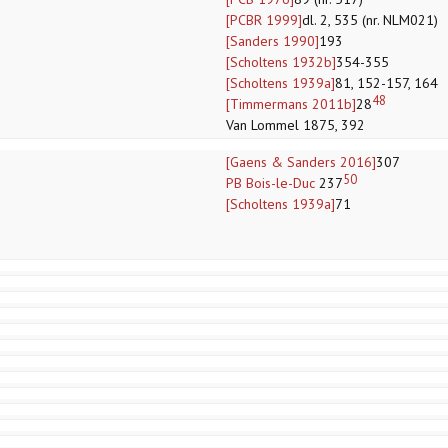
[PCBR 1999]
dl. 2, 535 (nr. NLM021)
[Sanders 1990]
193
[Scholtens 1932b]
354-355
[Scholtens 1939a]
81, 152-157, 164
48
[Timmermans 2011b]
28
Van Lommel 1875, 392
[Gaens & Sanders 2016]
307
50
PB Bois-le-Duc
237
[Scholtens 1939a]
71