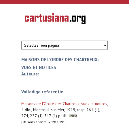
Overslaan en naar de inhoud gaan
CARTUSIANA
Geschiedenis
van de
kartuizerorde
in de
Nederlanden
MAISONS DE L'ORDRE DES CHARTREUX:
VUES ET NOTICES
Auteurs:
...
Volledige referentie:
...
Maisons de l'Ordre des Chartreux: vues et notices
,
4 dln., Montreuil-sur-Mer, 1919, resp. 261-(1),
274, 257-(1), 317-(1) p., ill.
[Maisons Chartreux 1913-1919]