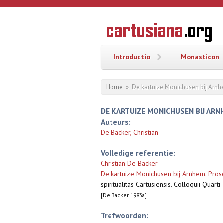
Overslaan en naar de inhoud gaan
CARTUSI
Geschiedenis
van de
kartuizerorde
in de
Nederlanden
Introductio
Monasticon
U bent hier
Home
»
De kartuize Monichusen bij Arn
DE KARTUIZE MONICHUSEN BIJ AR
Auteurs:
De Backer, Christian
Volledige referentie:
Christian De Backer
De kartuize Monichusen bij Arnhem. Pro
spiritualitas Cartusiensis. Colloquii Qua
[De Backer 1983a]
Trefwoorden: