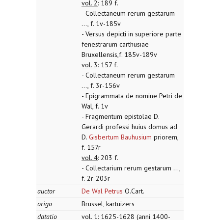
vol. 2
: 189 f.
- Collectaneum rerum gestarum
..., f. 1v-185v
- Versus depicti in superiore parte
fenestrarum carthusiae
Bruxellensis,f. 185v-189v
vol. 3
: 157 f.
- Collectaneum rerum gestarum
..., f. 3r-156v
- Epigrammata de nomine Petri de
Wal, f. 1v
- Fragmentum epistolae D.
Gerardi professi huius domus ad
D.
Gisbertum Bauhusium
priorem,
f. 157r
vol. 4
: 203 f.
- Collectarium rerum gestarum ...,
f. 2r-203r
auctor
De Wal Petrus
O.Cart.
origo
Brussel, kartuizers
datatio
vol. 1: 1625-1628 (anni 1400-