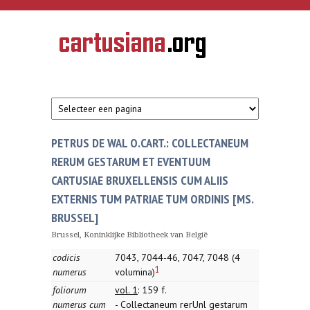
Overslaan en naar de inhoud gaan
CARTUSIANA
Geschiedenis
van de
kartuizerorde
in de
Nederlanden
PETRUS DE WAL O.CART.: COLLECTANEUM
RERUM GESTARUM ET EVENTUUM
CARTUSIAE BRUXELLENSIS CUM ALIIS
EXTERNIS TUM PATRIAE TUM ORDINIS [MS.
BRUSSEL]
Brussel, Koninklijke Bibliotheek van België
codicis
7043, 7044-46, 7047, 7048 (4
1
numerus
volumina)
foliorum
vol. 1
: 159 f.
numerus cum
- Collectaneum rerUnl gestarum