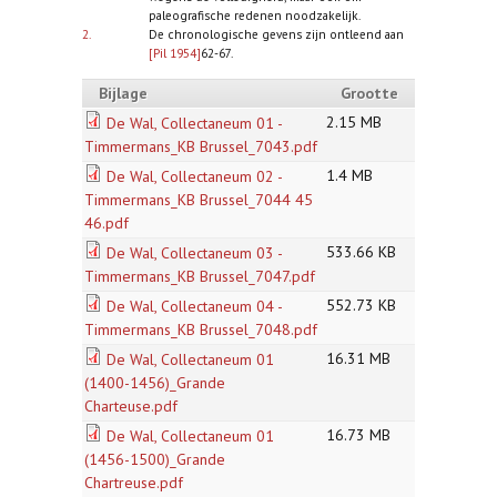
paleografische redenen noodzakelijk.
2.
De chronologische gevens zijn ontleend aan
[Pil 1954]
62-67.
Bijlage
Grootte
2.15 MB
De Wal, Collectaneum 01 -
Timmermans_KB Brussel_7043.pdf
1.4 MB
De Wal, Collectaneum 02 -
Timmermans_KB Brussel_7044 45
46.pdf
533.66 KB
De Wal, Collectaneum 03 -
Timmermans_KB Brussel_7047.pdf
552.73 KB
De Wal, Collectaneum 04 -
Timmermans_KB Brussel_7048.pdf
16.31 MB
De Wal, Collectaneum 01
(1400-1456)_Grande
Charteuse.pdf
16.73 MB
De Wal, Collectaneum 01
(1456-1500)_Grande
Chartreuse.pdf