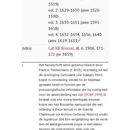
1519)
vol. 2: 1629-1630 (anni 1520-
1590)
vol. 3: 1630-1631 (anni 1591-
1618)
vol. 4: 1632-1634, 1636, 1640
2
(anni 1619-1633)
biblio
Cat. KB Brussel
, dl. 6, 1906, 171-
172 (nr. 3859)
1.
Het handschrift werd getranscribeerd door
Francis Timmermans († 2015), voormalig lid van
de vereniging Cartusiana (zie bijlage). Deze
kopie is onvolledig, omdat hij ze blijkbaar
gemaakt heeft in functie van de
prosopografische informatie die hij nodig had
voor de samenstelling van zijn
[PCBR 1999]
. Er
bestaat ook een vroeg-twintigste-eeuwse
kopie van het Brusselse manuscript die wel
volledig is. Deze berust in de Grande
Chartreuse (
ex Archivio Cartusiae Majoris
) onder
de signatuur 104. Een vergelijking van de eerst-
met de laatstgenoemde kopie is niet alleen
wegens de volledigheid, maar ook om