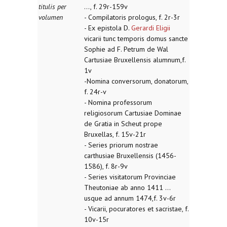
titulis per
..., f. 29r-159v
volumen
- Compilatoris prologus, f. 2r-3r
- Ex epistola D.
Gerardi Eligii
vicarii tunc temporis domus sancte
Sophie ad F. Petrum de Wal
Cartusiae Bruxellensis alumnum,f.
1v
-Nomina conversorum, donatorum,
f. 24r-v
- Nomina professorum
religiosorum Cartusiae Dominae
de Gratia in Scheut prope
Bruxellas, f. 15v-21r
- Series priorum nostrae
carthusiae Bruxellensis (1456-
1586), f. 8r-9v
- Series visitatorum Provinciae
Theutoniae ab anno 1411 ...
usque ad annum 1474,f. 3v-6r
- Vicarii, pocuratores et sacristae, f.
10v-15r