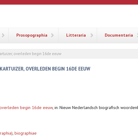
ANA
Prosopographia
Litteraria
Documentaria
artuizer, overleden begin 16de eeuw
KARTUIZER, OVERLEDEN BEGIN 16DE EEUW
r, overleden begin 16de eeuw
,
in: Nieuw Nederlandsch biografisch woorde
raphia)
,
biographiae