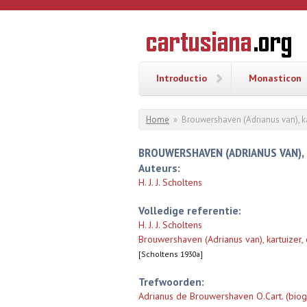
Overslaan en naar de inhoud gaan
CARTUSI
Geschiedenis
van de
kartuizerorde
in de
Nederlanden
Introductio
Monasticon
U bent hier
Home
»
Brouwershaven (Adrianus van), k
BROUWERSHAVEN (ADRIANUS VAN), 
Auteurs:
H. J. J. Scholtens
Volledige referentie:
H. J. J. Scholtens
Brouwershaven (Adrianus van), kartuize
[Scholtens 1930a]
Trefwoorden:
Adrianus de Brouwershaven O.Cart. (biog