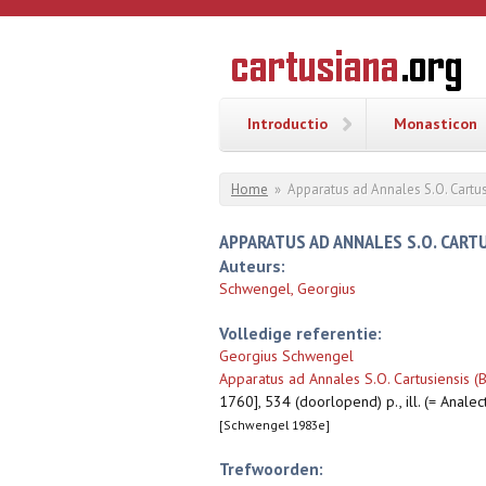
Overslaan en naar de inhoud gaan
CARTUSI
Geschiedenis
van de
kartuizerorde
in de
Nederlanden
Introductio
Monasticon
U bent hier
Home
»
Apparatus ad Annales S.O. Cartus
APPARATUS AD ANNALES S.O. CARTU
Auteurs:
Schwengel, Georgius
Volledige referentie:
Georgius Schwengel
Apparatus ad Annales S.O. Cartusiensis (
1760], 534 (doorlopend) p., ill. (= Analec
[Schwengel 1983e]
Trefwoorden: