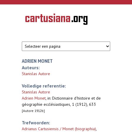
Overslaan en naar de inhoud gaan
CARTUSIANA
Geschiedenis
van de
kartuizerorde
in de
Nederlanden
ADRIEN MONET
Auteurs:
Stanislas Autore
Volledige referentie:
Stanislas Autore
Adrien Monet
,
in: Dictionnaire d'histoire et de
géographie ecclésiastiques, 1 (1912), 633
[Autore 1912b]
Trefwoorden:
Adrianus Cartusiensis / Monet (biographia)
,