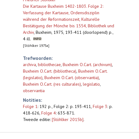
Die Kartause Buxheim 1402-1803. Folge 2:
Verfassung der Kartause, Ordensdisziplin
während der Reformationszeit, Kulturelle
Bestätigung der Mönche bis 1554, Bibliothek und
Archiv
,
Buxheim, 1975, 193-411 (doorlopend) p.,
4 ill.
[Stöhlker 1975a]
Trefwoorden:
archiva
,
bibliothecae
,
Buxheim O.Cart. (archivum)
,
Buxheim O.Cart. (bibliotheca)
,
Buxheim O.Cart.
(legislatio)
,
Buxheim O.Cart. (observantia)
,
Buxheim O.Cart. (res culturales)
,
legislatio
,
observantia
Notities:
Folge 1
: 192 p., Folge 2: p. 193-411,
Folge 3
: p.
418-626,
Folge 4
: 635-871.
Tweede editie:
[Stöhlker 2015b]
.