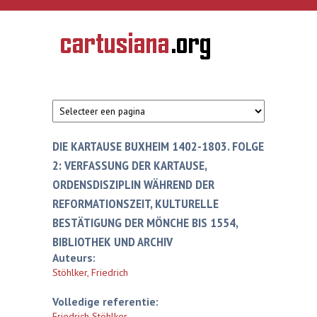
Overslaan en naar de inhoud gaan
CARTUSIANA
Geschiedenis
van de
kartuizerorde
in de
Nederlanden
DIE KARTAUSE BUXHEIM 1402-1803. FOLGE
2: VERFASSUNG DER KARTAUSE,
ORDENSDISZIPLIN WÄHREND DER
REFORMATIONSZEIT, KULTURELLE
BESTÄTIGUNG DER MÖNCHE BIS 1554,
BIBLIOTHEK UND ARCHIV
Auteurs:
Stöhlker, Friedrich
Volledige referentie:
Friedrich Stöhlker