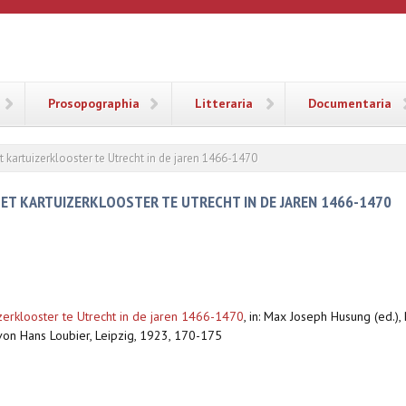
ANA
Prosopographia
Litteraria
Documentaria
t kartuizerklooster te Utrecht in de jaren 1466-1470
HET KARTUIZERKLOOSTER TE UTRECHT IN DE JAREN 1466-1470
zerklooster te Utrecht in de jaren 1466-1470
,
in: Max Joseph Husung (ed.),
von Hans Loubier, Leipzig, 1923, 170-175