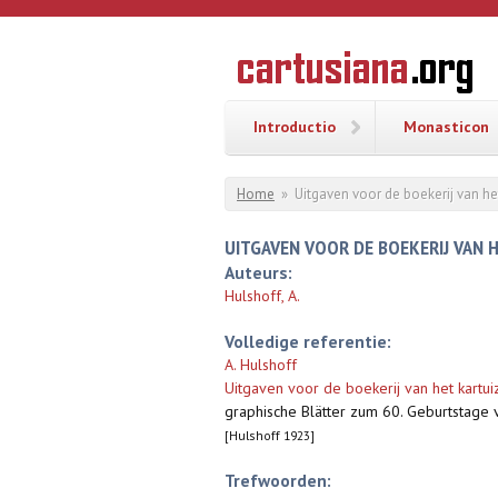
Overslaan en naar de inhoud gaan
CARTUSI
Geschiedenis
van de
kartuizerorde
in de
Nederlanden
Introductio
Monasticon
U bent hier
Home
»
Uitgaven voor de boekerij van he
UITGAVEN VOOR DE BOEKERIJ VAN 
Auteurs:
Hulshoff, A.
Volledige referentie:
A. Hulshoff
Uitgaven voor de boekerij van het kartui
graphische Blätter zum 60. Geburtstage 
[Hulshoff 1923]
Trefwoorden: