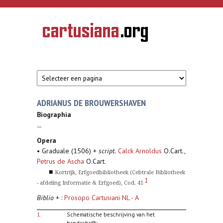
Overslaan en naar de inhoud gaan
CARTUSIANA
Geschiedenis
van de
kartuizerorde
in de
Nederlanden
ADRIANUS DE BROUWERSHAVEN
Biographia
...
Opera
• Graduale (1506) +
script.
Calck Arnoldus
O.Cart.,
Petrus de Ascha
O.Cart.
■
Kortrijk, Erfgoedbibliotheek (Cebtrale Bibliotheek
1
- afdeling Informatie & Erfgoed), Cod. 41
Biblio
+ :
Prosopo Cartusiani NL - A
1.
Schematische beschrijving van het
handschrift::