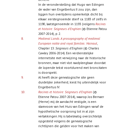
In de veronderstelling dat Hugo van Edingen
de vader van Engelbertus II zou zijn, dan
liggen hun overlijdens opmerkelijk dicht bij
elkaar: eerstegnoemde stierf ca. 1183 of zelfs in
1190, laatstgenoemde in 1193 (volgens
Racines
et histoire: Seigneurs d'Enghien
(© Etienne Patou
2007-2014), p. 2.
8.
Medieval Lands. A prosopography of medieval
European noble and royal families:
Hainaut
,
Chapter 13:
Seigneurs d'Enghien
(© Charles
Cawley 2006-2014).
Een verdienstelijke
internetsite met verwijzing naar de historische
bronnen, maar niet vlot raadpleegbaar doordat
de lopende tekst voortdurend met broncitaten
is doorspekt.
9.
Al heeft deze genealogische site geen
duidelijke zekerheid, kiest hij uiteindelijk voor
Engelbertus IV.
10.
Racines et histoire: Seigneurs d'Enghien
(©
Etienne Patou 2007-2014), waarop Jos Bernaer
(Herne) mij de aandacht vestigde, is een
stamvoom van het Huis van Edingen vanaf de
hypothetische oorsprong tot in al zijn
vertakkingen. Hij is tabelmatig overzichtelijk
opgesteld volgens de genealogische
richtlijnen die gelden voor het maken van