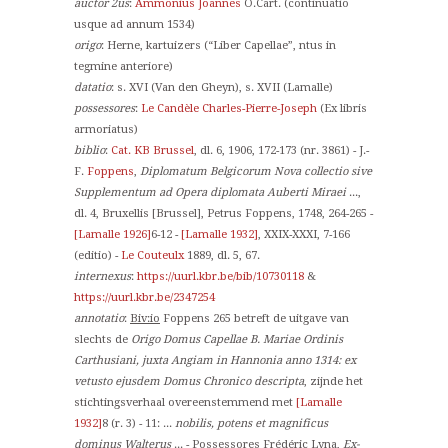
auctor 2us
:
Ammonius Joannes
O.Cart. (continuatio
usque ad annum 1534)
origo
: Herne, kartuizers (“Liber Capellae”, ntus in
tegmine anteriore)
datatio
: s. XVI (Van den Gheyn), s. XVII (Lamalle)
possessores
:
Le Candèle Charles-Pierre-Joseph
(Ex libris
armoriatus)
biblio
:
Cat. KB Brussel
, dl. 6, 1906, 172-173 (nr. 3861) - J.-
F.
Foppens
,
Diplomatum Belgicorum Nova collectio sive
Supplementum ad Opera diplomata Auberti Miraei
...,
dl. 4, Bruxellis [Brussel], Petrus Foppens, 1748, 264-265 -
[Lamalle 1926]
6-12 -
[Lamalle 1932]
, XXIX-XXXI, 7-166
(editio) -
Le Couteulx
1889, dl. 5, 67.
internexus
:
https://uurl.kbr.be/bib/10730118
&
https://uurl.kbr.be/2347254
annotatio
:
Biv:io
Foppens 265 betreft de uitgave van
slechts de
Origo Domus Capellae B. Mariae Ordinis
Carthusiani, juxta Angiam in Hannonia anno 1314: ex
vetusto ejusdem Domus Chronico descripta
, zijnde het
stichtingsverhaal overeenstemmend met
[Lamalle
1932]
8 (r. 3) - 11: ...
nobilis, potens et magnificus
dominus Walterus
... -
Possessores
Frédéric Lyna,
Ex-