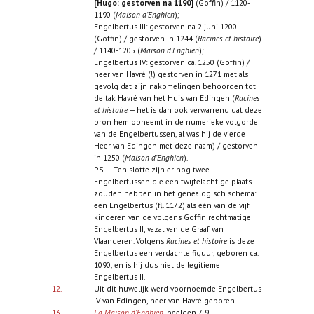
[Hugo: gestorven na 1190]
(Goffin) / 1120-
1190 (
Maison d'Enghien
);
Engelbertus III: gestorven na 2 juni 1200
(Goffin) / gestorven in 1244 (
Racines et histoire
)
/ 1140-1205 (
Maison d'Enghien
);
Engelbertus IV: gestorven ca. 1250 (Goffin) /
heer van Havré (!) gestorven in 1271 met als
gevolg dat zijn nakomelingen behoorden tot
de tak Havré van het Huis van Edingen (
Racines
et histoire
— het is dan ook verwarrend dat deze
bron hem opneemt in de numerieke volgorde
van de Engelbertussen, al was hij de vierde
Heer van Edingen met deze naam) / gestorven
in 1250 (
Maison d'Enghien
).
P.S. — Ten slotte zijn er nog twee
Engelbertussen die een twijfelachtige plaats
zouden hebben in het genealogisch schema:
een Engelbertus (fl. 1172) als één van de vijf
kinderen van de volgens Goffin rechtmatige
Engelbertus II, vazal van de Graaf van
Vlaanderen. Volgens
Racines et histoire
is deze
Engelbertus een verdachte figuur, geboren ca.
1090, en is hij dus niet de legitieme
Engelbertus II.
12.
Uit dit huwelijk werd voornoemde Engelbertus
IV van Edingen, heer van Havré geboren.
13.
La Maison d'Enghien
, beelden 7-9.