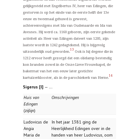
gelijkgesteld met Engelbertus IV, heer van Edingen, die
gestorven is op het einde van de eerste helft der 13e
eeuw en tweemaal gehuwd is geweest,
achtereenvolgens met Ida van Oudenaarde en Ida van
Avesnes. Hij werd ca. 1160 geboren, zijn eerste gekende
activiteit als Heer van Edingen dateert van 1205, zijn
laatste wordt in 1242 gedagtekend. Hij is bijgevolg
13
uitzonderlijk oud geworden.
Ook is hij degene die in
1212 ervoor heeft gezorgd dat een olielamp bestendig
kon branden zowel in de Onze-Lieve-Vrouwkapel, de
bakermat van het een eeuw later gestichte
14
kartuizerklooster, als in de parochiekerk van Herne.
Sigerus [I]
— ...
Huis van
Omschrijvingen
Edingen
(zijlijn)
Ludovicus de
In het jaar 1381 ging de
Angia
Heerlijkheid Edingen over in de
Maria de
handen van heer Ludovicus, oom