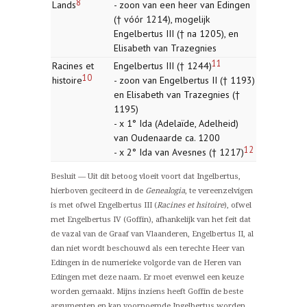
8
Lands
- zoon van een heer van Edingen
(† vóór 1214), mogelijk
Engelbertus III († na 1205), en
Elisabeth van Trazegnies
11
Racines et
Engelbertus III († 1244)
10
histoire
- zoon van Engelbertus II († 1193)
en Elisabeth van Trazegnies (†
1195)
- x 1° Ida (Adelaïde, Adelheid)
van Oudenaarde ca. 1200
12
- x 2° Ida van Avesnes († 1217)
Besluit — Uit dit betoog vloeit voort dat Ingelbertus,
hierboven geciteerd in de
Genealogia
, te vereenzelvigen
is met ofwel Engelbertus III (
Racines et hsitoire
), ofwel
met Engelbertus IV (Goffin), afhankelijk van het feit dat
de vazal van de Graaf van Vlaanderen, Engelbertus II, al
dan niet wordt beschouwd als een terechte Heer van
Edingen in de numerieke volgorde van de Heren van
Edingen met deze naam. Er moet evenwel een keuze
worden gemaakt. Mijns inziens heeft Goffin de beste
argumenten en kan voornoemde Ingelbertus worden