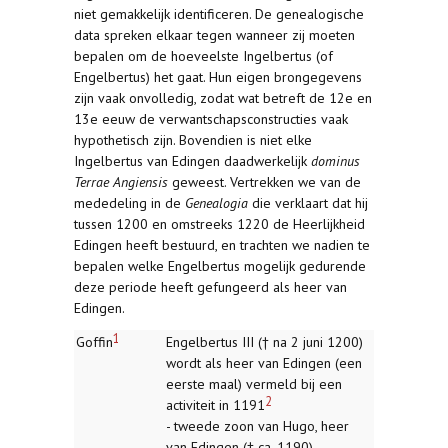
niet gemakkelijk identificeren. De genealogische
data spreken elkaar tegen wanneer zij moeten
bepalen om de hoeveelste Ingelbertus (of
Engelbertus) het gaat. Hun eigen brongegevens
zijn vaak onvolledig, zodat wat betreft de 12e en
13e eeuw de verwantschapsconstructies vaak
hypothetisch zijn. Bovendien is niet elke
Ingelbertus van Edingen daadwerkelijk
dominus
Terrae Angiensis
geweest. Vertrekken we van de
mededeling in de
Genealogia
die verklaart dat hij
tussen 1200 en omstreeks 1220 de Heerlijkheid
Edingen heeft bestuurd, en trachten we nadien te
bepalen welke Engelbertus mogelijk gedurende
deze periode heeft gefungeerd als heer van
Edingen.
1
Goffin
Engelbertus III († na 2 juni 1200)
wordt als heer van Edingen (een
eerste maal) vermeld bij een
2
activiteit in 1191
- tweede zoon van Hugo, heer
van Edingen († ca. 1190)