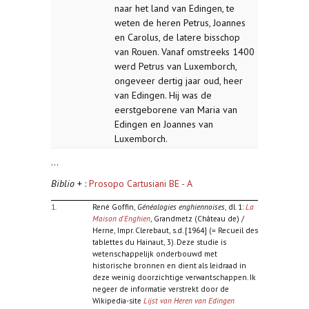
naar het land van Edingen, te
weten de heren Petrus, Joannes
en Carolus, de latere bisschop
van Rouen. Vanaf omstreeks 1400
werd Petrus van Luxemborch,
ongeveer dertig jaar oud, heer
van Edingen. Hij was de
eerstgeborene van Maria van
Edingen en Joannes van
Luxemborch.
...
Biblio
+ :
Prosopo Cartusiani BE - A
1.
René Goffin,
Généalogies enghiennoises
, dl. 1:
La
Maison d'Enghien
, Grandmetz (Château de) /
Herne, Impr. Clerebaut, s.d. [1964] (= Recueil des
tablettes du Hainaut, 3). Deze studie is
wetenschappelijk onderbouwd met
historische bronnen en dient als leidraad in
deze weinig doorzichtige verwantschappen. Ik
negeer de informatie verstrekt door de
Wikipedia-site
Lijst van Heren van Edingen