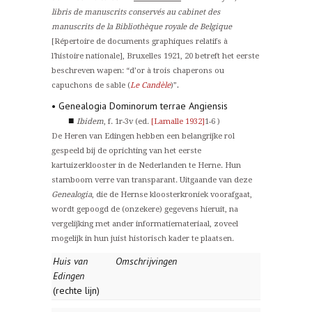
libris de manuscrits conservés au cabinet des
manuscrits de la Bibliothèque royale de Belgique
[Répertoire de documents graphiques relatifs à
l'histoire nationale], Bruxelles 1921, 20 betreft het eerste
beschreven wapen: “d’or à trois chaperons ou
.
capuchons de sable (
Le Candèle
)”
• Genealogia Dominorum terrae Angiensis
■
Ibidem
, f. 1r-3v (ed.
[Lamalle 1932]
1-6 )
De Heren van Edingen hebben een belangrijke rol
gespeeld bij de oprichting van het eerste
kartuizerklooster in de Nederlanden te Herne. Hun
stamboom verre van transparant. Uitgaande van deze
Genealogia
, die de Hernse kloosterkroniek voorafgaat,
wordt gepoogd de (onzekere) gegevens hieruit, na
vergelijking met ander informatiemateriaal, zoveel
mogelijk in hun juist historisch kader te plaatsen.
Huis van
Omschrijvingen
Edingen
(rechte lijn)