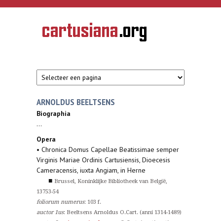
Overslaan en naar de inhoud gaan
CARTUSIANA
Geschiedenis
van de
kartuizerorde
in de
Nederlanden
ARNOLDUS BEELTSENS
Biographia
...
Opera
• Chronica Domus Capellae Beatissimae semper
Virginis Mariae Ordinis Cartusiensis, Dioecesis
Cameracensis, iuxta Angiam, in Herne
■
Brussel, Koninklijke Bibliotheek van België,
13753-54
foliorum numerus
: 103 f.
auctor 1us
: Beeltsens Arnoldus O.Cart. (anni 1314-1489)