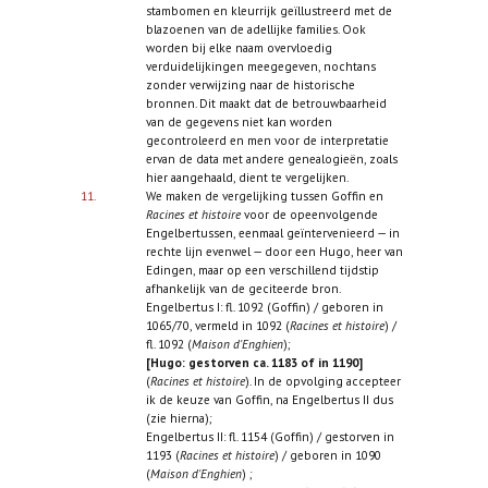
stambomen en kleurrijk geïllustreerd met de
blazoenen van de adellijke families. Ook
worden bij elke naam overvloedig
verduidelijkingen meegegeven, nochtans
zonder verwijzing naar de historische
bronnen. Dit maakt dat de betrouwbaarheid
van de gegevens niet kan worden
gecontroleerd en men voor de interpretatie
ervan de data met andere genealogieën, zoals
hier aangehaald, dient te vergelijken.
11.
We maken de vergelijking tussen Goffin en
Racines et histoire
voor de opeenvolgende
Engelbertussen, eenmaal geïntervenieerd — in
rechte lijn evenwel — door een Hugo, heer van
Edingen, maar op een verschillend tijdstip
afhankelijk van de geciteerde bron.
Engelbertus I: fl. 1092 (Goffin) / geboren in
1065/70, vermeld in 1092 (
Racines et histoire
) /
fl. 1092 (
Maison d'Enghien
);
[Hugo: gestorven ca. 1183 of in 1190]
(
Racines et histoire
). In de opvolging accepteer
ik de keuze van Goffin, na Engelbertus II dus
(zie hierna);
Engelbertus II: fl. 1154 (Goffin) / gestorven in
1193 (
Racines et histoire
) / geboren in 1090
(
Maison d'Enghien
) ;