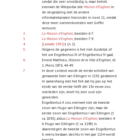
omdat die zeer onvolledig is, maar betrek
evenwel de Wikipedia-site
Maison d'Enghien
in
de vergelijking met de andere
informatiekanalen hieronder in noot 11, omdat
deze meer overeenkomsten met Goffin
vertoont.
2.
La Maison d'Enghien
, beelden 6-7.
3.
La Maison d'Enghien
, beelden 7-9.
4.
[Lamalle 1932]
1 (n. 2).
5.
Volgens de gegevens is het niet duidelijk of
het om Engelbertus III of Engelbertus IV gaat.
6.
Ernest Matthieu,
Histoire de la Ville d'Enghien
, dl.
1, Mons 1876, 44-49.
7.
In deze context wordt de eerste activiteit van
genaamde heer van Edingen in 1191 gedateerd.
In samenhang met het feit dat hij pas op het
einde van de eerste helft der 13e eeuw zou
overleden zijn, moet hij zeer oud zijn
geworden.
Engelbertus II zou evenwel niet de tweede
zoon van Hugo van Edingen zijn, maar de
eerste zoon van Engelbertus I van Edingen (†
ca. 1092), aldus
La Maison d'Enghien
, beelden 4-
6. Hugo van Edingen († ca. 1190) is
daarentegen de tweede zoon van Engelbertus
II, wiens bestaan slechts in het jaar 1154 wordt
bericht.