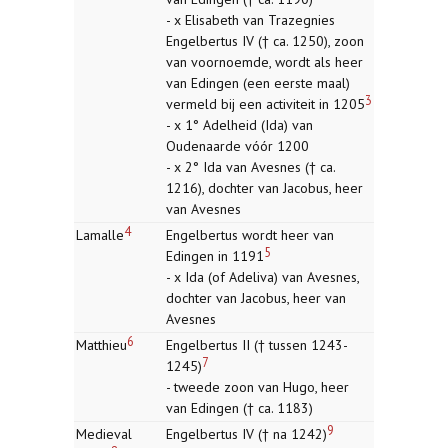
- x Elisabeth van Trazegnies
Engelbertus IV († ca. 1250), zoon
van voornoemde, wordt als heer
van Edingen (een eerste maal)
3
vermeld bij een activiteit in 1205
- x 1° Adelheid (Ida) van
Oudenaarde vóór 1200
- x 2° Ida van Avesnes († ca.
1216), dochter van Jacobus, heer
van Avesnes
4
Lamalle
Engelbertus wordt heer van
5
Edingen in 1191
- x Ida (of Adeliva) van Avesnes,
dochter van Jacobus, heer van
Avesnes
6
Matthieu
Engelbertus II († tussen 1243-
7
1245)
- tweede zoon van Hugo, heer
van Edingen († ca. 1183)
9
Medieval
Engelbertus IV († na 1242)