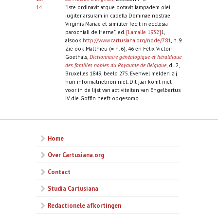
14.
"Iste ordinavit atque dotavit lampadem olei
iugiter arsuram in capella Dominae nostrae
Virginis Mariae et similiter fecit in ecclesia
parochiali de Herne", ed.
[Lamalle 1932]
1,
alsook
http://www.cartusiana.org/node/781
, n. 9.
Zie ook Matthieu (= n. 6), 46 en Félix Victor-
Goethals,
Dictionnaire généalogique et héraldique
des familles nobles du Royaume de Belgique
, dl. 2,
Bruxelles 1849, beeld 275. Evenwel melden zij
hun informatriebron niet. Dit jaar komt niet
voor in de lijst van activiteiten van Engelbertus
IV die Goffin heeft opgesomd.
Home
Over Cartusiana.org
Contact
Studia Cartusiana
Redactionele afkortingen