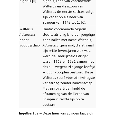
Sigerus [II]
Sigerus, zoon van voornoemde
Walterus en kleinzoon van
Walterus de eerste stichter, volgt
zijn vader op als heer van
Edingen van 1342 tot 1362.
Walterus
Omdat voornoemde Sigerus
Adolescens
slechts als enig kind een jeugdige
onder
zoon naliet, met name Walterus,
voogdijschap
Adolescens
genaamd, die al vanaf
zijn prille levensjaren ziek was,
werd de Heerlijkheid Edingen
tussen 1362 en 1381 samen met
deze — wegens zijn jonge leeftijd
— door voogden bestuurd. Deze
Walterus stierf vóór zijn twintigste
verjaardag zonder nalatenschap.
Met zijn overlijden hield de
afstamming van de Heren van
Edingen in rechte lijn op te
bestaan.
Ingelbertus
— Deze heer van Edingen laat zich