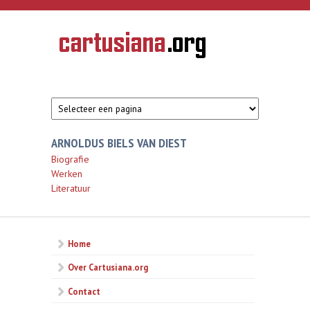
Overslaan en naar de inhoud gaan
CARTUSIANA
Geschiedenis
van de
kartuizerorde
in de
Nederlanden
ARNOLDUS BIELS VAN DIEST
Biografie
Werken
Literatuur
Home
Over Cartusiana.org
Contact