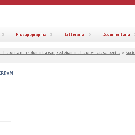
ANA
Prosopographia
Litteraria
Documentaria
a Teutonica non solum intra eam, sed etiam in aliis provinciis scribentes
»
Aucto
ERDAM