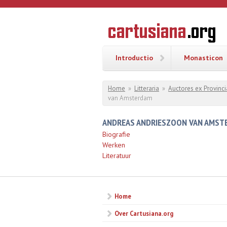
Overslaan en naar de inhoud gaan
CARTUSI
Geschiedenis
van de
kartuizerorde
in de
Nederlanden
Introductio
Monasticon
U bent hier
Home
»
Litteraria
»
Auctores ex Provinci
van Amsterdam
ANDREAS ANDRIESZOON VAN AMST
Biografie
Werken
Literatuur
Home
Over Cartusiana.org