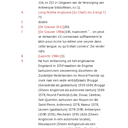
116, nr. 252 (= Uitgaven van de Vereniging van
Antwerpse bibliofielen, n.r. 1).
4.
Long Notitia Anglicana [Gr. Chartr. ms. 6 Angl 7]
73.
5.
Ibidem
.
6.
[De Grauwe 2012]
206.
7.
[De Grauwe 1984a]
143, nuanceert: “ ... on peut
se demander s’il connaissait suffisamment le
latin pour écrire lui-même une oeuvre dans
cette langue, vu qu’il était convers”. Zie verder
infra
.
8.
[Laporte 1960c]
11.
9.
Na hun verbanning uit het anglicaanse
Engeland in 1559 maakten de Engelse
kartuizers een omzwerving doorheen de
Zuidelijke Nederlanden en Noord-Franrijk op
zoek naar een vaste verblijfplaats: Brugge
(Genadedal als gastkartuis) 1559-1569, Brugge
(Sheen Anglorum als autonome kartuis) 1569-
1578, Noord-Frankrijk.(Lille, Douai, Cambrai,
Sait-Quentin, kartuizen van Noyon en Val-
Saint-Pierre, Ardennes) 1578, Namur 1578,
Leuven (gastkartuis) 1578-1590, Antwerpen
(1590-1591), Mechelen 1591-1626 (Sheen
Anglorum in een autonome locatie),
Nieuwpoort (Sheen Anhglorum als een