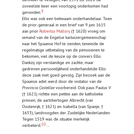
zoveelste keer een voorlopig onderkomen had
9
gevonden.
Ellis was ook een bekwaam onderhandelaar. Toen
de prior-generaal in een brief van 9 juni 1615
aan prior
Robertus Mallory
(† 1620) vroeg om
iemand van de Engelse kartuizergemeenschap
naar het Spaanse Hof te zenden, teneinde de
regelmatige uitbetaling van de pensioenen te
bekomen, viel de keuze op de convers Ellis.
Dankzij zijn verstandige en zachte, maar
gedreven persoonlijkheid onderhandelde Ellis
deze zaak met goed gevolg. Zijn bezoek aan de
Spaanse adel werd door de visitator van de
Provincia Castellae
voorbereid. Ook paus Paulus V
(† 1621) richtte een petitie aan de katholieke
prinsen, de aartshertogen Albrecht (van
Oostenrijk, † 1621) en Isabella (van Spanje, †
1633), landvoogden der Zuidelijke Nederlanden.
Tegen 1519 was de situatie merkelijk
10
verbeterd.
...