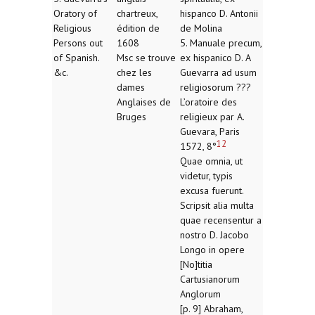
Oratory of
chartreux,
hispanco D. Antonii
Religious
édition de
de Molina
Persons out
1608
5. Manuale precum,
of Spanish.
Msc se trouve
ex hispanico D. A
&c.
chez les
Guevarra ad usum
dames
religiosorum ???
Anglaises de
L’oratoire des
Bruges
religieux par A.
Guevara, Paris
12
1572, 8°
Quae omnia, ut
videtur, typis
excusa fuerunt.
Scripsit alia multa
quae recensentur a
nostro D. Jacobo
Longo in opere
[No]titia
Cartusianorum
Anglorum
[p. 9] Abraham,