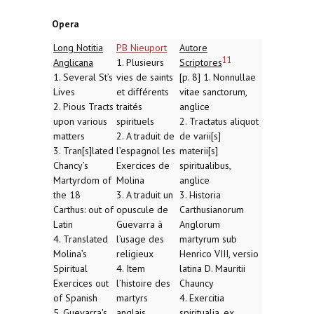
Opera
Long Notitia
PB Nieuport
Autore
11
Anglicana
1. Plusieurs
Scriptores
1. Several St’s
vies de saints
[p. 8] 1. Nonnullae
Lives
et différents
vitae sanctorum,
2. Pious Tracts
traités
anglice
upon various
spirituels
2. Tractatus aliquot
matters
2. A traduit de
de varii[s]
3. Tran[s]lated
l’espagnol les
materii[s]
Chancy’s
Exercices de
spiritualibus,
Martyrdom of
Molina
anglice
the 18
3. A traduit un
3. Historia
Carthus: out of
opuscule de
Carthusianorum
Latin
Guevarra à
Anglorum
4. Translated
l’usage des
martyrum sub
Molina’s
religieux
Henrico VIII, versio
Spiritual
4. Item
latina D. Mauritii
Exercices out
l’histoire des
Chauncy
of Spanish
martyrs
4. Exercitia
5. Guevarra's
anglais
spiritualia, ex