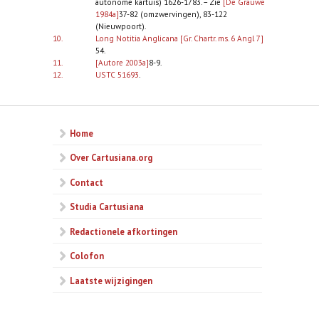
autonome kartuis) 1626-1783. – Zie
[De Grauwe
1984a]
37-82 (omzwervingen), 83-122
(Nieuwpoort).
10.
Long Notitia Anglicana [Gr. Chartr. ms. 6 Angl 7]
54.
11.
[Autore 2003a]
8-9.
12.
USTC 51693
.
Home
Over Cartusiana.org
Contact
Studia Cartusiana
Redactionele afkortingen
Colofon
Laatste wijzigingen