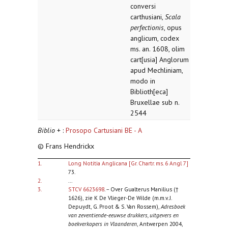
conversi
carthusiani,
Scala
perfectionis
, opus
anglicum, codex
ms. an. 1608, olim
cart[usia] Anglorum
apud Mechliniam,
modo in
Biblioth[eca]
Bruxellae sub n.
2544
Biblio
+ :
Prosopo Cartusiani BE - A
© Frans Hendrickx
1.
Long Notitia Anglicana [Gr. Chartr. ms. 6 Angl 7]
73.
2.
...
3.
STCV 6623698
. – Over Gualterus Manilius (†
1626), zie K De Vlieger-De Wilde (m.m.v. J.
Depuydt, G. Proot & S. Van Rossem),
Adresboek
van zeventiende-eeuwse drukkers, uitgevers en
boekverkopers in Vlaanderen
, Antwerpen 2004,