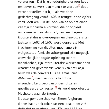
4
verworven.
Dat hij uit nederigheid ervoor koos
5
om liever convers dan monnik te worden
doet
veronderstellen dat hij – als we deze
gedachtegang vanaf 1608 in terugtellende cijfers
verduidelijken – in de loop van of op het einde
van zijn monachale vorming, die principieel
6
ongeveer vijf jaar duurde
, naar een lagere
kloosterstatus is overgegaan en dienvolgens ten
laatste in 1602 of 1603 werd geprofest. Met
inachtneming van dit alles, met name zijn
welgestelde familiale achtergrond, zijn mogelijk
aanvankelijk beoogde opleiding tot het
monnikschap, zijn latere literaire werkzaamheden
waaruit een gevorderde kennis van het Latijn
blijkt, was de convers Ellis helemaal niet
7
illiteratus
, maar behoorde hij tot de
uitzonderlijke groep van onderrichtte en
8
gecultiveerde conversen.
Hij werd geprofest te
Mechelen, waar de Engelse
kloostergemeenschap van Sheen Anglorum,
tijdens haar zoektocht naar een locatie om zich
definitief te vestigen, van 1591 tot 1626 de