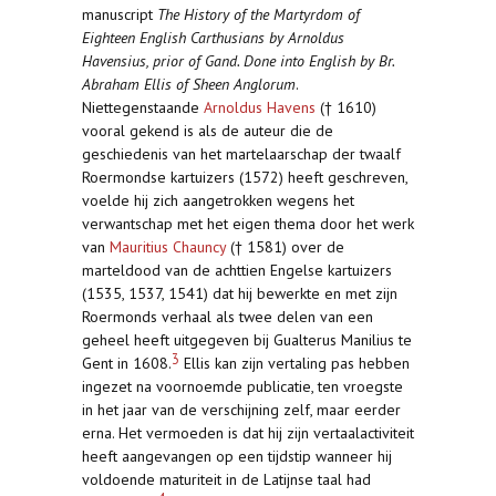
manuscript
The History of the Martyrdom of
Eighteen English Carthusians by Arnoldus
Havensius, prior of Gand. Done into English by Br.
Abraham Ellis of Sheen Anglorum
.
Niettegenstaande
Arnoldus Havens
(† 1610)
vooral gekend is als de auteur die de
geschiedenis van het martelaarschap der twaalf
Roermondse kartuizers (1572) heeft geschreven,
voelde hij zich aangetrokken wegens het
verwantschap met het eigen thema door het werk
van
Mauritius Chauncy
(† 1581) over de
marteldood van de achttien Engelse kartuizers
(1535, 1537, 1541) dat hij bewerkte en met zijn
Roermonds verhaal als twee delen van een
geheel heeft uitgegeven bij Gualterus Manilius te
3
Gent in 1608.
Ellis kan zijn vertaling pas hebben
ingezet na voornoemde publicatie, ten vroegste
in het jaar van de verschijning zelf, maar eerder
erna. Het vermoeden is dat hij zijn vertaalactiviteit
heeft aangevangen op een tijdstip wanneer hij
voldoende maturiteit in de Latijnse taal had