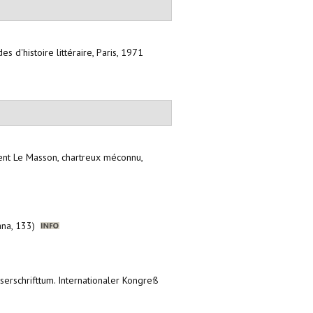
s d'histoire littéraire, Paris, 1971
cent Le Masson, chartreux méconnu,
iana, 133)
userschrifttum. Internationaler Kongreß