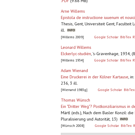
.PDF
(9.68 MB)
Arne Willems
Epistola de instructione iuuenum et noui
Thesis, Gent, Universiteit Gent, Faculteit
ill.
[Willems 2009]
Google Scholar
BibTex
R
Leonard Willems
Elckerlyc-studiën
,
's-Gravenhage, 1934, (8
[Willems 1934]
Google Scholar
BibTex
R
Adam Wienand
Eine Druckerei in der Kölner Kartause
,
in
236, 3 ill.
[Wienand 1983g]
Google Scholar
BibTex
Thomas Wünsch
Ein "Dritter Weg"? Postkonziliarismus in
Märtl (eds.), Nach dem Basler Konzil: di
Pluralisierung und Autorität, 13)
[Wünsch 2008]
Google Scholar
BibTex