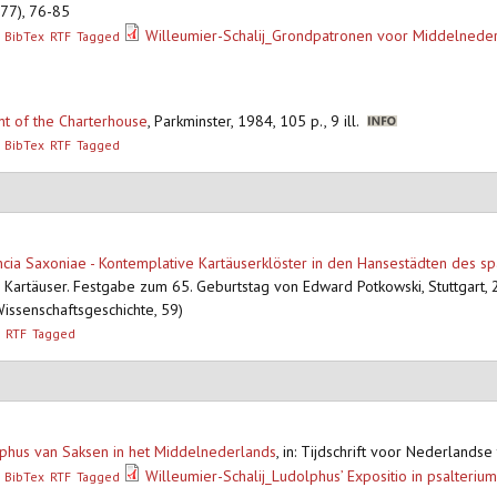
977), 76-85
Willeumier-Schalij_Grondpatronen voor Middelneder
BibTex
RTF
Tagged
nt of the Charterhouse
,
Parkminster, 1984, 105 p., 9 ill.
BibTex
RTF
Tagged
cia Saxoniae - Kontemplative Kartäuserklöster in den Hansestädten des spä
er Kartäuser. Festgabe zum 65. Geburtstag von Edward Potkowski, Stuttgart
Wissenschaftsgeschichte, 59)
RTF
Tagged
olphus van Saksen in het Middelnederlands
,
in: Tijdschrift voor Nederlandse
Willeumier-Schalij_Ludolphus’ Expositio in psalteriu
BibTex
RTF
Tagged