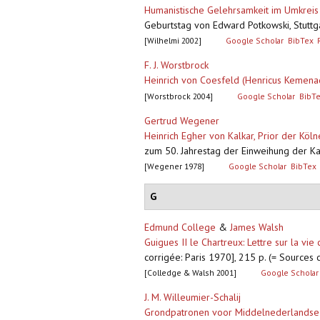
Humanistische Gelehrsamkeit im Umkreis
Geburtstag von Edward Potkowski, Stuttga
[Wilhelmi 2002]
Google Scholar
BibTex
F. J. Worstbrock
Heinrich von Coesfeld (Henricus Kemena
[Worstbrock 2004]
Google Scholar
BibT
Gertrud Wegener
Heinrich Egher von Kalkar, Prior der Kö
zum 50. Jahrestag der Einweihung der Kar
[Wegener 1978]
Google Scholar
BibTex
G
Edmund College
&
James Walsh
Guigues II le Chartreux: Lettre sur la vi
corrigée: Paris 1970], 215 p. (= Sources
[Colledge & Walsh 2001]
Google Scholar
J. M. Willeumier-Schalij
Grondpatronen voor Middelnederlandse L