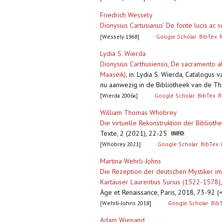
Friedrich Wessely
Dionysius Cartusianus’ De fonte lucis ac s
[Wessely 1968]
Google Scholar
BibTex
Lydia S. Wierda
Dionysius Carthusiensis, De sacramento al
Maaseik)
,
in: Lydia S. Wierda, Catalogus 
nu aanwezig in de Bibliotheek van de The
[Wierda 2006a]
Google Scholar
BibTex
R
William Thomas Whobrey
Die virtuelle Rekonstruktion der Bibliot
Texte, 2 (2021), 22-25
[Whobrey 2021]
Google Scholar
BibTex
Martina Wehrli-Johns
Die Rezeption der deutschen Mystiker im
Kartäuser Laurentius Surius (1522-1578)
Äge et Renaissance, Paris, 2018, 73-92 (=
[Wehrli-Johns 2018]
Google Scholar
Bib
Adam Wienand