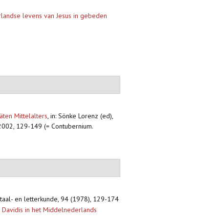
landse levens van Jesus in gebeden
ten Mittelalters
,
in: Sönke Lorenz (ed),
, 2002, 129-149 (= Contubernium.
 taal- en letterkunde, 94 (1978), 129-174
m Davidis in het Middelnederlands