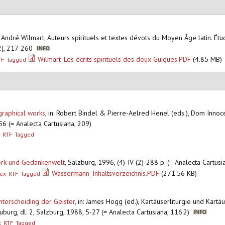
: André Wilmart, Auteurs spirituels et textes dévots du Moyen Âge latin. Étude
32], 217-260
Wilmart_Les écrits spirituels des deux Guigues.PDF
(4.85 MB)
TF
Tagged
raphical works
,
in: Robert Bindel & Pierre-Aelred Henel (eds.), Dom Inno
6 (= Analecta Cartusiana, 209)
RTF
Tagged
Werk und Gedankenwelt
,
Salzburg, 1996, (4)-IV-(2)-288 p. (= Analecta Cartus
Wassermann_Inhaltsverzeichnis.PDF
(271.56 KB)
ex
RTF
Tagged
nterscheiding der Geister
,
in: James Hogg (ed.), Kartäuserliturgie und Kartä
burg, dl. 2, Salzburg, 1988, 5-27 (= Analecta Cartusiana, 116:2)
x
RTF
Tagged