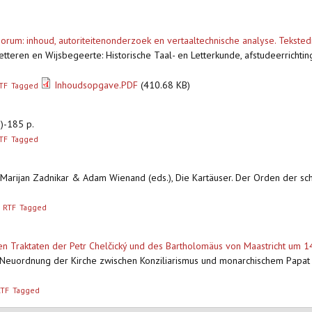
ciorum: inhoud, autoriteitenonderzoek en vertaaltechnische analyse. Tekste
 Letteren en Wijsbegeerte: Historische Taal- en Letterkunde, afstudeerrichtin
Inhoudsopgave.PDF
(410.68 KB)
TF
Tagged
)-185 p.
TF
Tagged
: Marijan Zadnikar & Adam Wienand (eds.), Die Kartäuser. Der Orden der s
RTF
Tagged
 den Traktaten der Petr Chelčický und des Bartholomäus von Maastricht um 
e Neuordnung der Kirche zwischen Konziliarismus und monarchischem Papat (
RTF
Tagged