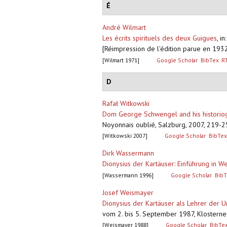
É
André Wilmart
Les écrits spirituels des deux Guigues
,
in
[Réimpression de l'édition parue en 19
[Wilmart 1971]
Google Scholar
BibTex
R
D
Rafał Witkowski
Dom George Schwengel and his historiog
Noyonnais oublié, Salzburg, 2007, 219-25
[Witkowski 2007]
Google Scholar
BibTex
Dirk Wassermann
Dionysius der Kartäuser: Einführung in 
[Wassermann 1996]
Google Scholar
BibT
Josef Weismayer
Dionysius der Kartäuser als Lehrer der U
vom 2. bis 5. September 1987, Klosterneu
[Weismayer 1988]
Google Scholar
BibTe