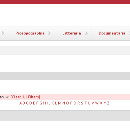
ANA
Prosopographia
Litteraria
Documentaria
aan
[Clear All Filters]
W
A
B
C
D
E
F
G
H
I
J
K
L
M
N
O
P
Q
R
S
T
U
V
W
X
Y
Z