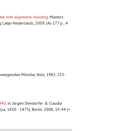
ditie met algemene inleiding
,
Masters
g Latijn-Nederlands, 2009, (4)-177 p., 4
chweigenden Mönche, Köln, 1983, 232-
1440
,
in: Jürgen Dendorfer & Claudia
ca. 1450 - 1475), Berlin, 2008, 19-44 (=