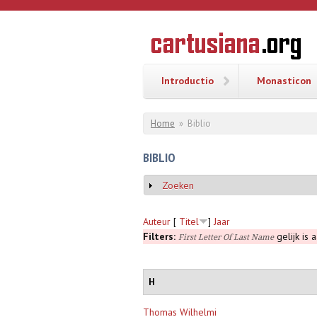
Overslaan en naar de inhoud gaan
CARTUSI
Geschiedenis
van de
kartuizerorde
in de
Nederlanden
Introductio
Monasticon
U bent hier
Home
»
Biblio
BIBLIO
Zoeken
Weergeven
Auteur
[
Titel
]
Jaar
Filters:
gelijk is 
First Letter Of Last Name
H
Thomas Wilhelmi