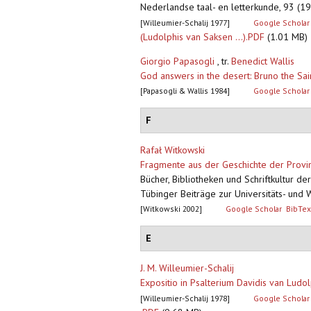
Nederlandse taal- en letterkunde, 93 (1
[Willeumier-Schalij 1977]
Google Scholar
(Ludolphis van Saksen ...).PDF
(1.01 MB)
Giorgio Papasogli
, tr.
Benedict Wallis
God answers in the desert: Bruno the Sai
[Papasogli & Wallis 1984]
Google Scholar
F
Rafał Witkowski
Fragmente aus der Geschichte der Provin
Bücher, Bibliotheken und Schriftkultur d
Tübinger Beiträge zur Universitäts- und 
[Witkowski 2002]
Google Scholar
BibTex
E
J. M. Willeumier-Schalij
Expositio in Psalterium Davidis van Lud
[Willeumier-Schalij 1978]
Google Scholar