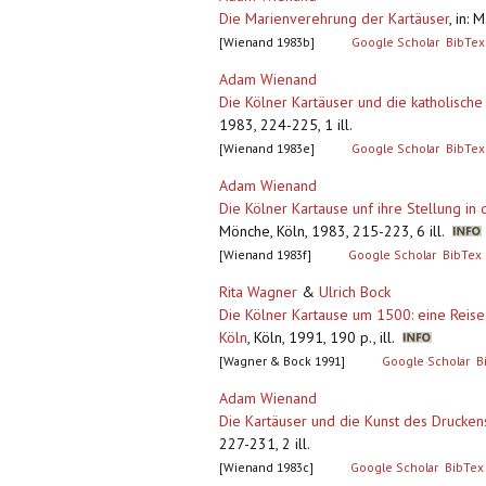
Die Marienverehrung der Kartäuser
,
in: 
[Wienand 1983b]
Google Scholar
BibTex
Adam Wienand
Die Kölner Kartäuser und die katholisch
1983, 224-225, 1 ill.
[Wienand 1983e]
Google Scholar
BibTex
Adam Wienand
Die Kölner Kartause unf ihre Stellung in
Mönche, Köln, 1983, 215-223, 6 ill.
[Wienand 1983f]
Google Scholar
BibTex
Rita Wagner
&
Ulrich Bock
Die Kölner Kartause um 1500: eine Reise
Köln
,
Köln, 1991, 190 p., ill.
[Wagner & Bock 1991]
Google Scholar
B
Adam Wienand
Die Kartäuser und die Kunst des Drucken
227-231, 2 ill.
[Wienand 1983c]
Google Scholar
BibTex