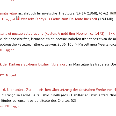
emitis vitae
,
in: Jahrbuch für mystische Theologie, 13-14 (1968), 43-62
Wessely_Dionysius Cartusianus De fonte lucis.pdf
(1.94 MB)
RTF
Tagged
taris et missae celebratione (Keulen, Arnold ther Hoenen, ca. 1472) – TFK T
van de handschriften, incunabelen en postincunabelen uit het bezit van de
ologische Faculteit Tilburg, Leuven, 2006, 165 (= Miscellanea Neerlandica
TF
Tagged
hek der Kartause Buxheim: buxheimlibrary.org
,
in: Maniculae. Beiträge zur Üb
RTF
Tagged
 16. Jahrhundert: Zur lateinischen Übersetzung der deutschen Werke von H
,
in: Françoise Féry-Hué & Fabio Zinelli (eds.), Habiller en latin: la traduct
 Études et rencontres de l'École des Chartes, 52)
Tex
RTF
Tagged