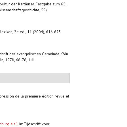
ftkultur der Kartäuser. Festgabe zum 65.
Wissenschaftsgeschichte, 59)
erlexikon, 2e ed., 11 (2004), 616-623
tschrift der evangelischen Gemeinde Köln
, 1978, 66-76, 1 ill.
pression de la première édition revue et
burg e.a.)
,
in: Tijdschrift voor