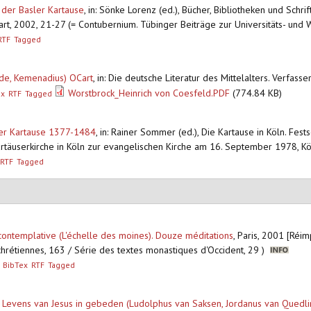
 der Basler Kartause
,
in: Sönke Lorenz (ed.), Bücher, Bibliotheken und Schri
rt, 2002, 21-27 (= Contubernium. Tübinger Beiträge zur Universitäts- und 
RTF
Tagged
de, Kemenadius) OCart
,
in: Die deutsche Literatur des Mittelalters. Verfass
Worstbrock_Heinrich von Coesfeld.PDF
(774.84 KB)
ex
RTF
Tagged
lner Kartause 1377-1484
,
in: Rainer Sommer (ed.), Die Kartause in Köln. Fes
täuserkirche in Köln zur evangelischen Kirche am 16. September 1978, Köln
RTF
Tagged
e contemplative (L'échelle des moines). Douze méditations
,
Paris, 2001 [Réim
 chrétiennes, 163 / Série des textes monastiques d'Occident, 29 )
BibTex
RTF
Tagged
evens van Jesus in gebeden (Ludolphus van Saksen, Jordanus van Quedlin