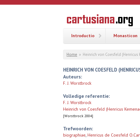
Overslaan en naar de inhoud gaan
CARTUSI
Geschiedenis
van de
kartuizerorde
in de
Nederlanden
Introductio
Monasticon
U bent hier
Home
»
Heinrich von Coesfeld (Henricu
HEINRICH VON COESFELD (HENRICU
Auteurs:
F. J. Worstbrock
Volledige referentie:
F. J. Worstbrock
Heinrich von Coesfeld (Henricus Kemena
[Worstbrock 2004]
Trefwoorden:
biographiae
,
Henricus de Coesfeld O.Cart