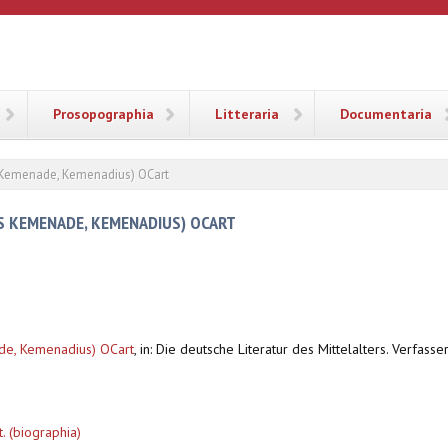
ANA
Prosopographia
Litteraria
Documentaria
s Kemenade, Kemenadius) OCart
S KEMENADE, KEMENADIUS) OCART
de, Kemenadius) OCart
,
in: Die deutsche Literatur des Mittelalters. Verfass
. (biographia)