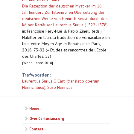
Die Rezeption der deutschen Mystiker im 16.
Jahrhundert: Zur lateinischen Übersetzung der
deutschen Werke von Heinrich Seuse durch den
Kölner Kartäuser Laurentius Surius (1522-1578)
,
in: Françoise Féry-Hué & Fabio Zinelli (eds.),
Habiller en latin: la traduction de vernaculaire en
latin entre Moyen Äge et Renaissance, Paris,
2018, 73-92 (= Études et rencontres de l'École
des Chartes, 52)
[Wehrli-Johns 2018]
Trefwoorden:
Laurentius Surius O.Cart. (translatio operum
Henrici Suso)
,
Suso Henricus
Home
Over Cartusiana.org
Contact