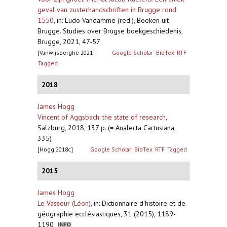
geval van zusterhandschriften in Brugge rond
1550
,
in: Ludo Vandamme (red.), Boeken uit
Brugge. Studies over Brugse boekgeschiedenis,
Brugge, 2021, 47-57
[Vanwijsberghe 2021]
Google Scholar
BibTex
RTF
Tagged
2018
James Hogg
Vincent of Aggsbach: the state of research
,
Salzburg, 2018, 137 p. (= Analecta Cartusiana,
335)
[Hogg 2018c]
Google Scholar
BibTex
RTF
Tagged
2015
James Hogg
Le Vasseur (Léon)
,
in: Dictionnaire d'histoire et de
géographie ecclésiastiques, 31 (2015), 1189-
1190