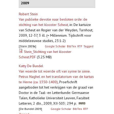
2009
Robert Stein
Van publieke devotie naar besloten orde: de
stichting van het klooster Scheut
,
in: De kartuize
van Scheut en Rogier van der Weyden, Turnhout,
2009, 12-37, 3 ill. (= Millennium. Tijdschrift voor
middeleeuwse studies, 23:1-2)
[Stein 2009a]
Google Scholar
BibTex
RTF
Tagged
Stein_Stichting van het klooster
Scheut.PDF
(3.25 MB)
Katty De Bundel
Van woerde tot woerde oft van synne te sinne.
Petrus Naghel en het translatorium van de kartuis
te Herne (ca. 1350-1400)
,
Proefschrift
aangeboden tot het verkrijgen van de graad van
Doctor in de Taal- en Letterkunde: Germaanse
Talen, Katholieke Universiteit Leuven, Faculteit
Letteren, 2 dln., 2009, XII-503; 294 p.
[De Bundel 2009]
Google Scholar
BibTex
RTF