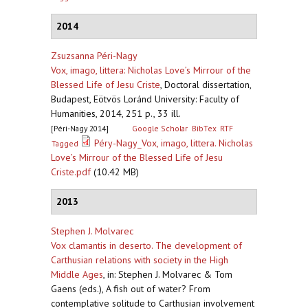
2014
Zsuzsanna Péri-Nagy
Vox, imago, littera: Nicholas Love’s Mirrour of the
Blessed Life of Jesu Criste
,
Doctoral dissertation,
Budapest, Eötvös Loránd University: Faculty of
Humanities, 2014, 251 p., 33 ill.
[Péri-Nagy 2014]
Google Scholar
BibTex
RTF
Péry-Nagy_Vox, imago, littera. Nicholas
Tagged
Love’s Mirrour of the Blessed Life of Jesu
Criste.pdf
(10.42 MB)
2013
Stephen J. Molvarec
Vox clamantis in deserto. The development of
Carthusian relations with society in the High
Middle Ages
,
in: Stephen J. Molvarec & Tom
Gaens (eds.), A fish out of water? From
contemplative solitude to Carthusian involvement