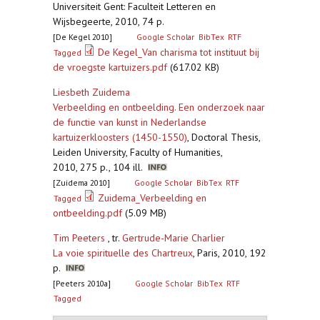
Universiteit Gent: Faculteit Letteren en
Wijsbegeerte, 2010, 74 p.
[De Kegel 2010]
Google Scholar
BibTex
RTF
De Kegel_Van charisma tot instituut bij
Tagged
de vroegste kartuizers.pdf
(617.02 KB)
Liesbeth Zuidema
Verbeelding en ontbeelding. Een onderzoek naar
de functie van kunst in Nederlandse
kartuizerkloosters (1450-1550)
,
Doctoral Thesis,
Leiden University, Faculty of Humanities,
2010, 275 p., 104 ill.
[Zuidema 2010]
Google Scholar
BibTex
RTF
Zuidema_Verbeelding en
Tagged
ontbeelding.pdf
(5.09 MB)
Tim Peeters
, tr.
Gertrude-Marie Charlier
La voie spirituelle des Chartreux
,
Paris, 2010, 192
p.
[Peeters 2010a]
Google Scholar
BibTex
RTF
Tagged