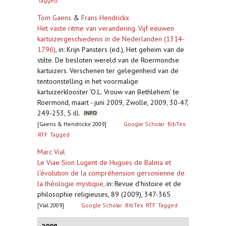
Tagged
Tom Gaens
&
Frans Hendrickx
Het vaste ritme van verandering. Vijf eeuwen
kartuizergeschiedenis in de Nederlanden (1314-
1796)
,
in: Krijn Pansters (ed.), Het geheim van de
stilte. De besloten wereld van de Roermondse
kartuizers. Verschenen ter gelegenheid van de
tentoonstelling in het voormalige
kartuizerklooster 'O.L. Vrouw van Bethlehem' te
Roermond, maart - juni 2009, Zwolle, 2009, 30-47,
249-253, 5 ill.
[Gaens & Hendrickx 2009]
Google Scholar
BibTex
RTF
Tagged
Marc Vial
Le Viae Sion Lugent de Hugues de Balma et
l'évolution de la compréhension gersonienne de
la théologie mystique
,
in: Revue d'histoire et de
philosophie religieuses, 89 (2009), 347-365
[Vial 2009]
Google Scholar
BibTex
RTF
Tagged