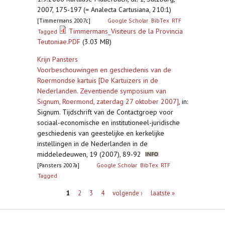
2007, 175-197 (= Analecta Cartusiana, 210:1)
[Timmermans 2007c]
Google Scholar
BibTex
RTF
Timmermans_Visiteurs de la Provincia
Tagged
Teutoniae.PDF
(3.03 MB)
Krijn Pansters
Voorbeschouwingen en geschiedenis van de
Roermondse kartuis [De Kartuizers in de
Nederlanden. Zeventiende symposium van
Signum, Roermond, zaterdag 27 oktober 2007]
,
in:
Signum. Tijdschrift van de Contactgroep voor
sociaal-economische en institutioneel-juridische
geschiedenis van geestelijke en kerkelijke
instellingen in de Nederlanden in de
middeledeuwen, 19 (2007), 89-92
[Pansters 2007a]
Google Scholar
BibTex
RTF
Tagged
Pagina's
1
2
3
4
volgende ›
laatste »