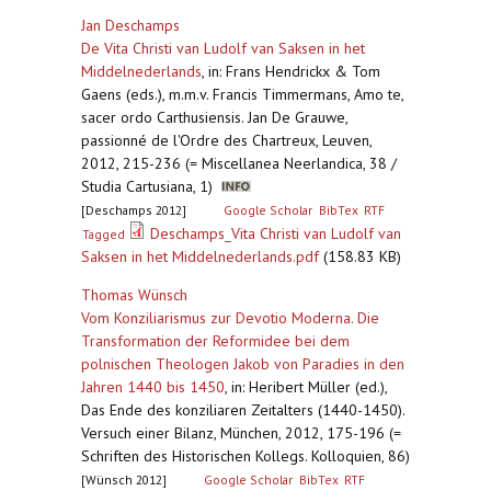
Jan Deschamps
De Vita Christi van Ludolf van Saksen in het
Middelnederlands
,
in: Frans Hendrickx & Tom
Gaens (eds.), m.m.v. Francis Timmermans, Amo te,
sacer ordo Carthusiensis. Jan De Grauwe,
passionné de l'Ordre des Chartreux, Leuven,
2012, 215-236 (= Miscellanea Neerlandica, 38 /
Studia Cartusiana, 1)
[Deschamps 2012]
Google Scholar
BibTex
RTF
Deschamps_Vita Christi van Ludolf van
Tagged
Saksen in het Middelnederlands.pdf
(158.83 KB)
Thomas Wünsch
Vom Konziliarismus zur Devotio Moderna. Die
Transformation der Reformidee bei dem
polnischen Theologen Jakob von Paradies in den
Jahren 1440 bis 1450
,
in: Heribert Müller (ed.),
Das Ende des konziliaren Zeitalters (1440-1450).
Versuch einer Bilanz, München, 2012, 175-196 (=
Schriften des Historischen Kollegs. Kolloquien, 86)
[Wünsch 2012]
Google Scholar
BibTex
RTF