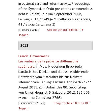
in pastoral care and reform activity. Proceedings
of the Symposium Ordo pre ceteris commendatus
held in Zelem, Belgium, Septermber 2008,
Leuven, 2013, 13-49 (= Miscellanea Neerlandica,
41 / Studia Cartusiana, 2)
[Molvarec 2013]
Google Scholar
BibTex
RTF
Tagged
2012
Francis Timmermans
Les visiteurs de la province d'Allemagne
supérieure
,
in: Meta Niederkorn-Bruck (ed.),
Kartäusisches Denken und daraus resultierende
Netzwerke vom Mittelalter bis zur Neuzeit.
Internationale Tagung: Kartause Aggsbach 23.-27.
August 2011. Zum Anlass des 80. Geburtstags
von James Hogg, dl. 5, Salzburg, 2012, 156-206
(= Analecta Cartusiana, 276:5)
[Timmermans 2012b]
Google Scholar
BibTex
RTF
Tagged