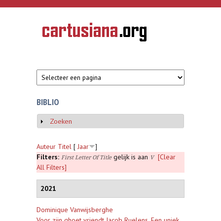
Overslaan en naar de inhoud gaan
CARTUSIANA
Geschiedenis
van de
kartuizerorde
in de
Nederlanden
BIBLIO
Zoeken
Weergeven
Auteur
Titel
[
Jaar
]
Filters:
gelijk is aan
[Clear
First Letter Of Title
V
All Filters]
2021
Dominique Vanwijsberghe
Voor zijn ghoet vriendt Jacob Ruelens. Een uniek