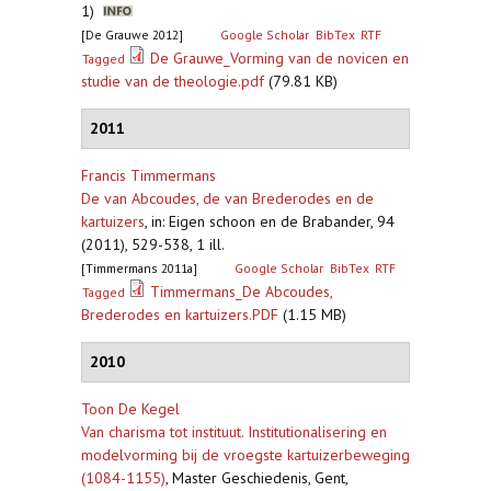
1)
[De Grauwe 2012]
Google Scholar
BibTex
RTF
De Grauwe_Vorming van de novicen en
Tagged
studie van de theologie.pdf
(79.81 KB)
2011
Francis Timmermans
De van Abcoudes, de van Brederodes en de
kartuizers
,
in: Eigen schoon en de Brabander, 94
(2011), 529-538, 1 ill.
[Timmermans 2011a]
Google Scholar
BibTex
RTF
Timmermans_De Abcoudes,
Tagged
Brederodes en kartuizers.PDF
(1.15 MB)
2010
Toon De Kegel
Van charisma tot instituut. Institutionalisering en
modelvorming bij de vroegste kartuizerbeweging
(1084-1155)
,
Master Geschiedenis, Gent,