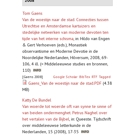
2008
Tom Gaens
Van de woestijn naar de stad. Connecties tussen
Utrechtse en Amsterdamse kartuizers en
stedelijke netwerken van moderne devoten ten
tijde van het interne schisma
,
in: Hildo van Engen
& Gert Verhoeven (eds.), Monastiek
observantisme en Moderne Devotie in de
Noordelijke Nederlanden, Hilversum, 2008, 69-
106, 4 ill. (= Middeleeuwse studies en bronnen,
110)
[Gaens 2008]
Google Scholar
BibTex
RTF
Tagged
Gaens_Van de woestijn naar de stad.PDF
(4.38
MB)
Katty De Bundel
Van woerde tot woerde oft van synne te sinne of
van beiden ondermenghet. Petrus Naghel over
het vertalen van de Bijbel
,
in: Queeste. Tijdschrift
over middeleeuwse letterkunde in de
Nederlanden, 15 (2008), 17-35