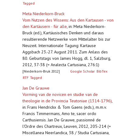
Tagged
Meta Niederkorn-Bruck
Vom Nutzen des Wissens: Aus den Kartausen - von
den Kartäusern - für alle
,
in: Meta Niederkorn-
Bruck (ed.), Kartäusisches Denken und daraus
resultierende Netzwerke vom Mittelalter bis zur
Neuzeit. Internationale Tagung: Kartause
Aggsbach 23.-27. August 2011. Zum Anlass des
80. Geburtstags von James Hogg, dl. 1, Salzburg,
2012, 37-38 (= Analecta Cartusiana, 276:1)
[Niederkorn-Bruk 2012]
Google Scholar
BibTex
RTF
Tagged
Jan De Grauwe
Vorming van de novicen en studie van de
theologie in de Provincia Teutoniae (1314-1796)
,
in: Frans Hendrickx & Tom Gaens (eds.), m.m.v.
Francis Timmermans, Amo te, sacer ordo
Carthusiensis. Jan De Grauwe, passionné de
l'Ordre des Chartreux, Leuven, 2012, 205-214 (=
Miscellanea Neerlandica, 38 / Studia Cartusiana,