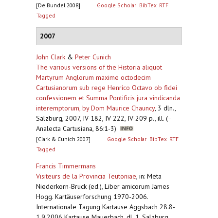
[De Bundel 2008]
Google Scholar
BibTex
RTF
Tagged
2007
John Clark
&
Peter Cunich
The various versions of the Historia aliquot
Martyrum Anglorum maxime octodecim
Cartusianorum sub rege Henrico Octavo ob fidei
confessionem et Summa Pontificis jura vindicanda
interemptorum, by Dom Maurice Chauncy
,
3 dln.,
Salzburg, 2007, IV-182, IV-222, IV-209 p., ill. (=
Analecta Cartusiana, 86:1-3)
[Clark & Cunich 2007]
Google Scholar
BibTex
RTF
Tagged
Francis Timmermans
Visiteurs de la Provincia Teutoniae
,
in: Meta
Niederkorn-Bruck (ed.), Liber amicorum James
Hogg. Kartäuserforschung 1970-2006.
Internationale Tagung Kartause Aggsbach 28.8-
1.9.2006 Kartause Mauerbach, dl. 1, Salzburg,