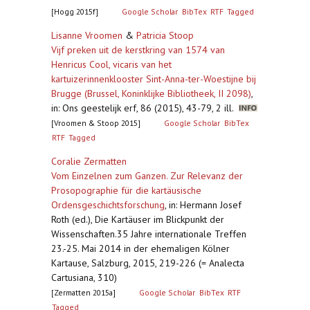
[Hogg 2015f]
Google Scholar
BibTex
RTF
Tagged
Lisanne Vroomen
&
Patricia Stoop
Vijf preken uit de kerstkring van 1574 van
Henricus Cool, vicaris van het
kartuizerinnenklooster Sint-Anna-ter-Woestijne bij
Brugge (Brussel, Koninklijke Bibliotheek, II 2098)
,
in: Ons geestelijk erf, 86 (2015), 43-79, 2 ill.
[Vroomen & Stoop 2015]
Google Scholar
BibTex
RTF
Tagged
Coralie Zermatten
Vom Einzelnen zum Ganzen. Zur Relevanz der
Prosopographie für die kartäusische
Ordensgeschichtsforschung
,
in: Hermann Josef
Roth (ed.), Die Kartäuser im Blickpunkt der
Wissenschaften.35 Jahre internationale Treffen
23.-25. Mai 2014 in der ehemaligen Kölner
Kartause, Salzburg, 2015, 219-226 (= Analecta
Cartusiana, 310)
[Zermatten 2015a]
Google Scholar
BibTex
RTF
Tagged