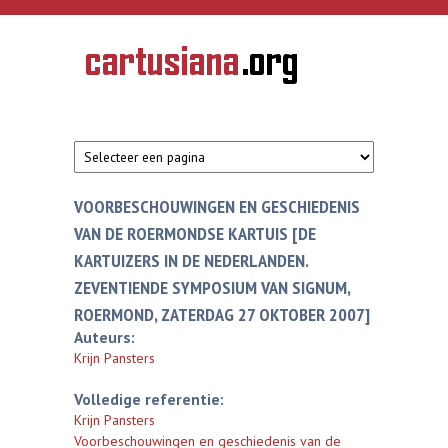
Overslaan en naar de inhoud gaan
CARTUSIANA
Geschiedenis
van de
kartuizerorde
in de
Nederlanden
VOORBESCHOUWINGEN EN GESCHIEDENIS
VAN DE ROERMONDSE KARTUIS [DE
KARTUIZERS IN DE NEDERLANDEN.
ZEVENTIENDE SYMPOSIUM VAN SIGNUM,
ROERMOND, ZATERDAG 27 OKTOBER 2007]
Auteurs:
Krijn Pansters
Volledige referentie:
Krijn Pansters
Voorbeschouwingen en geschiedenis van de