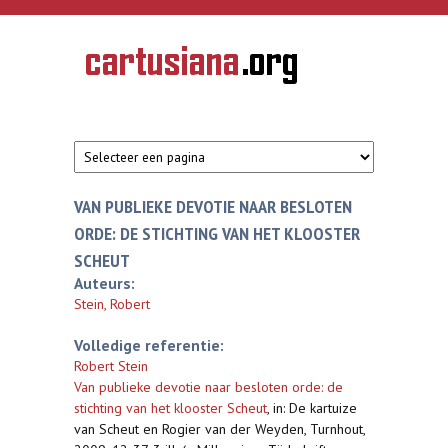
Overslaan en naar de inhoud gaan
CARTUSIANA
Geschiedenis
van de
kartuizerorde
in de
Nederlanden
VAN PUBLIEKE DEVOTIE NAAR BESLOTEN
ORDE: DE STICHTING VAN HET KLOOSTER
SCHEUT
Auteurs:
Stein, Robert
Volledige referentie:
Robert Stein
Van publieke devotie naar besloten orde: de
stichting van het klooster Scheut
,
in: De kartuize
van Scheut en Rogier van der Weyden, Turnhout,