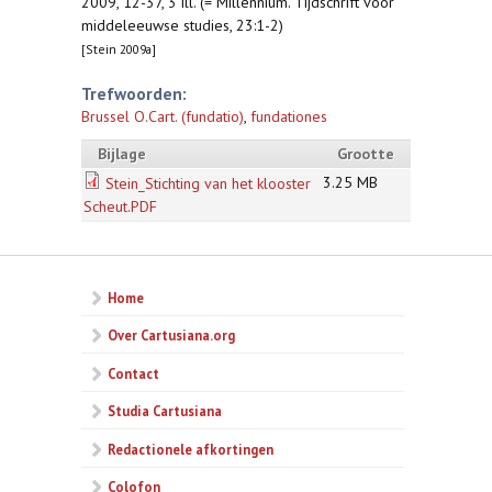
2009, 12-37, 3 ill. (= Millennium. Tijdschrift voor
middeleeuwse studies, 23:1-2)
[Stein 2009a]
Trefwoorden:
Brussel O.Cart. (fundatio)
,
fundationes
Bijlage
Grootte
3.25 MB
Stein_Stichting van het klooster
Scheut.PDF
Home
Over Cartusiana.org
Contact
Studia Cartusiana
Redactionele afkortingen
Colofon